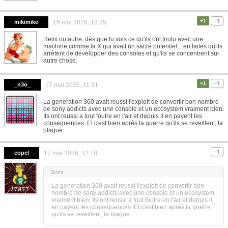
+1
mikimike
16 mai 2026, 18:35
Helix ou autre, dès que tu vois ce qu'ils ont foutu avec une
machine comme la X qui avait un sacré potentiel....en faites qu'ils
arrêtent de développer des consoles et qu'ils se concentrent sur
autre chose.
+1
_n3o_
17 mai 2026, 11:31
La generation 360 avait reussi l'exploit de convertir bon nombre
de sony addicts avec une console et un ecosystem vraiment bien.
Ils ont reussi a tout foutre en l'air et depuis il en payent les
consequences. Et c'est bien aprés la guerre qu'ils se reveillent, la
blague.
copel
17 mai 2026, 12:18
La generation 360 avait reussi l'exploit de convertir bon
nombre de sony addicts avec une console et un ecosystem
vraiment bien. Ils ont reussi a tout foutre en l'air et depuis il
en payent les consequences. Et c'est bien aprés la guerre
qu'ils se reveillent, la blague.