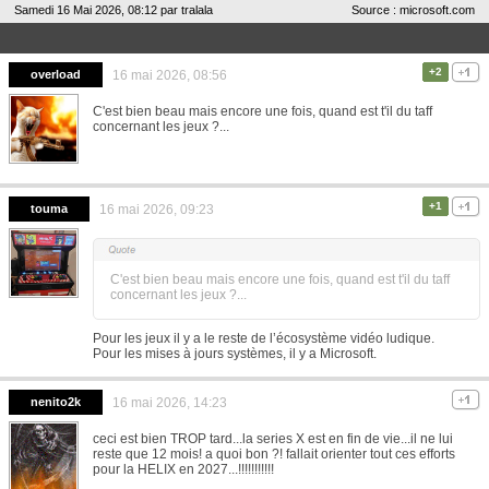
Samedi 16 Mai 2026, 08:12 par
tralala
Source : microsoft.com
+2
overload
16 mai 2026, 08:56
C'est bien beau mais encore une fois, quand est t'il du taff
concernant les jeux ?...
+1
touma
16 mai 2026, 09:23
C'est bien beau mais encore une fois, quand est t'il du taff
concernant les jeux ?...
Pour les jeux il y a le reste de l’écosystème vidéo ludique.
Pour les mises à jours systèmes, il y a Microsoft.
nenito2k
16 mai 2026, 14:23
ceci est bien TROP tard...la series X est en fin de vie...il ne lui
reste que 12 mois! a quoi bon ?! fallait orienter tout ces efforts
pour la HELIX en 2027...!!!!!!!!!!!