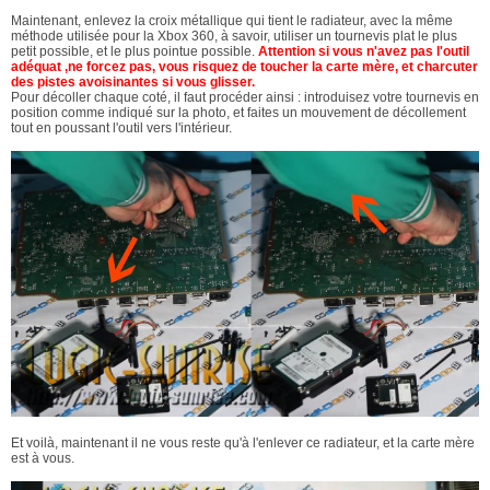
Maintenant, enlevez la croix métallique qui tient le radiateur, avec la même
méthode utilisée pour la Xbox 360, à savoir, utiliser un tournevis plat le plus
petit possible, et le plus pointue possible.
Attention si vous n'avez pas l'outil
adéquat ,ne forcez pas, vous risquez de toucher la carte mère, et charcuter
des pistes avoisinantes si vous glisser.
Pour décoller chaque coté, il faut procéder ainsi : introduisez votre tournevis en
position comme indiqué sur la photo, et faites un mouvement de décollement
tout en poussant l'outil vers l'intérieur.
Et voilà, maintenant il ne vous reste qu'à l'enlever ce radiateur, et la carte mère
est à vous.