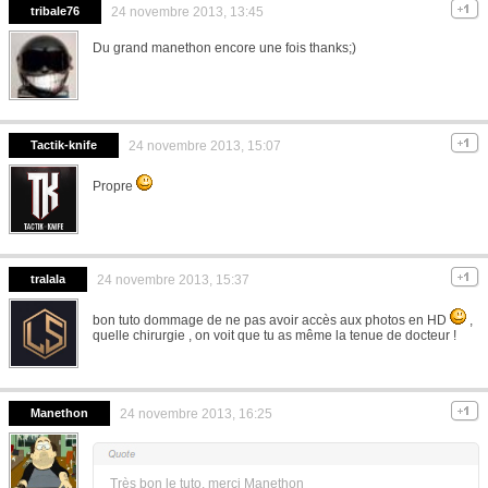
tribale76
24 novembre 2013, 13:45
Du grand manethon encore une fois thanks;)
Tactik-knife
24 novembre 2013, 15:07
Propre
tralala
24 novembre 2013, 15:37
bon tuto dommage de ne pas avoir accès aux photos en HD
,
quelle chirurgie , on voit que tu as même la tenue de docteur !
Manethon
24 novembre 2013, 16:25
Très bon le tuto. merci Manethon