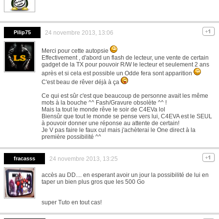
Pilip75
24 novembre 2013, 13:06
Merci pour cette autopsie
Effectivement , d'abord un flash de lecteur, une vente de certain
gadget de la TX pour pouvoir R/W le lecteur et seulement 2 ans
après et si cela est possible un Odde fera sont apparition
C'est beau de rêver déjà à ça
Ce qui est sûr c'est que beaucoup de personne avait les même
mots à la bouche ^^ Fash/Gravure obsolète ^^ !
Mais la tout le monde rêve le soir de C4EVa lol
Biensûr que tout le monde se pense vers lui, C4EVA est le SEUL
à pouvoir donner une réponse au attente de certain!
Je V pas faire le faux cul mais j'achèterai le One direct à la
première possibilité ^^
fracasss
24 novembre 2013, 13:25
accès au DD.... en esperant avoir un jour la possibilité de lui en
taper un bien plus gros que les 500 Go
super Tuto en tout cas!