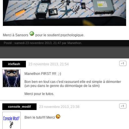
Merci à Sansors
pour le soutient psychologique.
Posté : samedi 23 novembre 2013, 21:47 par
Manethon
.
irixflash
23 novembre 2013, 21:54
Manethon FIRST !!!!! ;-)
Bon ben en tout cas c'est rassurant elle est simple à démonter
(un peu dans le genre du démontage de la slim)
Merci pour le tutos.
console_modif
23 novembre 2013, 23:38
Bien le tuto!!!! Merci