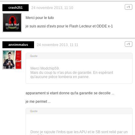
crash251
24 novembre 2013, 11:10
Merci pour le tuto
je suis aussi d'avis pour le Flash Lecteur et ODDE x-1
annimmalus
24 novembre 2013, 11:11
Merci Modchip59.
Mais du coup tu n'as plus de garantie. En espérant
qu'aucune pièce tombera en panne.
apparament si etant donne qu'la garantie se decolle ...
je me permet ...
Donc je rajoute l'infos que les APU et le SB sont relié par un