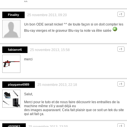
^^
Finality
25 novembre 2013, 09:20
Un bon ODE serait nickel ^^ de toute façon si on doit compter les
Blu-ray vierges et le graveur Blu-ray la note va être salée
fabianvr6
25 novembre 2013, 15:58
merci
playgame6989
25 novembre 2013, 22:18
Salut,
Merci pour le tuto et de nous faire découvrir les entrailles de la
machine même s'il y avait déjà eu
des images auparavant. Cela fait plaisir que ce soit un tek du site
qui ait fait ça.
d926963
25 novembre 2013, 23:55