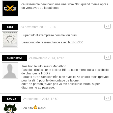
ca ressemble beaucoup une une Xbox 360 quand même apres
on vera avec de la patience
k1k1
24 novembre 2013, 12:14
Super tuto !! exemplaire comme toujours .
Beaucoup de ressemblance avec la xbox360
superjo972
24 novembre 2013, 12:46
Très bon le tuto. merci Manethon
Pas plus d'infos sur le lecteur BR, la carte mère, ou la possibilité
de changer le HDD ?
Parait-il qu'on s'en sort très bien avec le X8 unlock tools (prévue
pour la slim) pour le démontage de la one.
edit : ah pardon j'avais pas vu ton post sur le forum. super
diagramme au passage.
Kouba
24 novembre 2013, 12:59
Bon tuto
merci