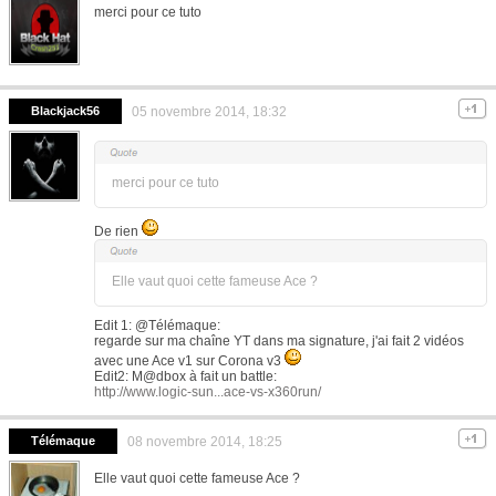
merci pour ce tuto
Blackjack56
05 novembre 2014, 18:32
merci pour ce tuto
De rien
Elle vaut quoi cette fameuse Ace ?
Edit 1: @Télémaque:
regarde sur ma chaîne YT dans ma signature, j'ai fait 2 vidéos
avec une Ace v1 sur Corona v3
Edit2: M@dbox à fait un battle:
http://www.logic-sun...ace-vs-x360run/
Télémaque
08 novembre 2014, 18:25
Elle vaut quoi cette fameuse Ace ?