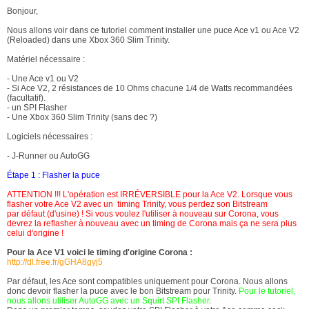
Bonjour,
Nous allons voir dans ce tutoriel comment installer une puce Ace v1 ou Ace V2
(Reloaded) dans une Xbox 360 Slim Trinity.
Matériel nécessaire :
- Une Ace v1 ou V2
- Si Ace V2, 2 résistances de 10 Ohms chacune 1/4 de Watts recommandées
(facultatif).
- un SPI Flasher
- Une Xbox 360 Slim Trinity (sans dec ?)
Logiciels nécessaires :
- J-Runner ou AutoGG
Étape 1 : Flasher la puce
ATTENTION !!! L'opération est IRRÉVERSIBLE pour la Ace V2. Lorsque vous
flasher votre Ace V2 avec un timing Trinity, vous perdez son Bitstream
par défaut (d'usine) ! Si vous voulez l'utiliser à nouveau sur Corona, vous
devrez la reflasher à nouveau avec un timing de Corona mais ça ne sera plus
celui d'origine !
Pour la Ace V1 voici le timing d'origine Corona :
http://dl.free.fr/gGHA8gyj5
Par défaut, les Ace sont compatibles uniquement pour Corona. Nous allons
donc devoir flasher la puce avec le bon Bitstream pour Trinity.
Pour le tutoriel,
nous allons utiliser AutoGG avec un Squirt SPI Flasher
.