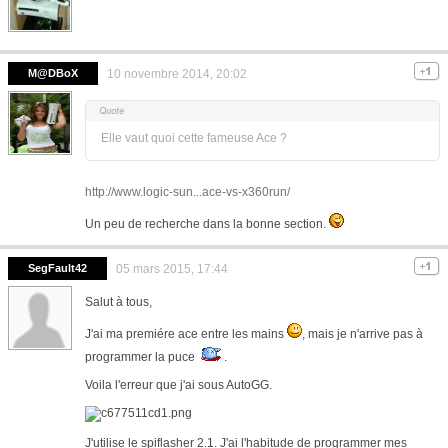
M@DBoX
10 novembre 2014, 20:02
Elle vaut quoi cette fameuse Ace ?
http://www.logic-sun...ace-vs-x360run/
Un peu de recherche dans la bonne section.
SegFault42
05 mars 2015, 17:44
Salut à tous,
J'ai ma premiére ace entre les mains
, mais je n'arrive pas à
programmer la puce
.
Voila l'erreur que j'ai sous AutoGG.
J'utilise le spiflasher 2.1. J'ai l'habitude de programmer mes