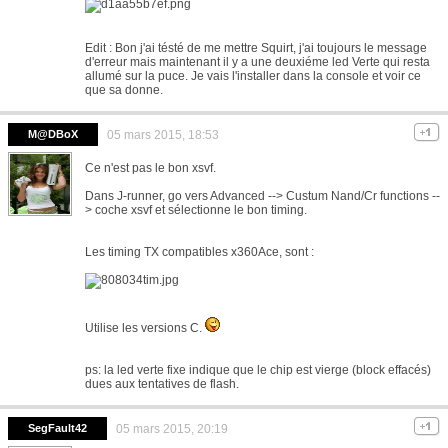
Edit : Bon j'ai tésté de me mettre Squirt, j'ai toujours le message
d'erreur mais maintenant il y a une deuxiéme led Verte qui resta
allumé sur la puce. Je vais l'installer dans la console et voir ce
que sa donne.
M@DBoX
05 mars 2015, 18:53
Ce n'est pas le bon xsvf.
Dans J-runner, go vers Advanced --> Custum Nand/Cr functions --
> coche xsvf et sélectionne le bon timing.
Les timing TX compatibles x360Ace, sont :
Utilise les versions C.
ps: la led verte fixe indique que le chip est vierge (block effacés)
dues aux tentatives de flash.
SegFault42
05 mars 2015, 20:19