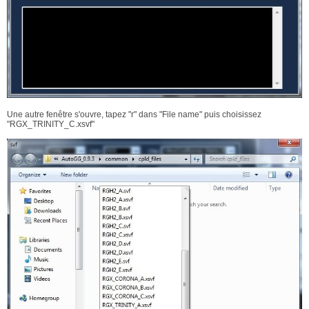
Une autre fenêtre s'ouvre, tapez "r" dans "File name" puis choisissez
"RGX_TRINITY_C.xsvf"