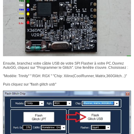
Ensuite, branchez votre câble USB de votre SPI Flasher à votre PC.Ouvrez
AutoGG, cliquez sur "Programmer le Glitch". Une fenêtre s'ouvre. Choisissez :
"Modèle: Trinity" " RGH: RGX " "Chip: Xilinx(CoolRunner, Matrix,360Glitch...)"
Puis cliquez sur "flash glitch usb"