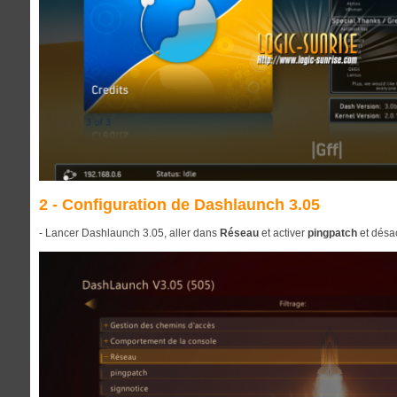
2 - Configuration de
Dashlaunch 3.05
- Lancer Dashlaunch 3.05, aller dans
Réseau
et activer
pingpatch
et désa