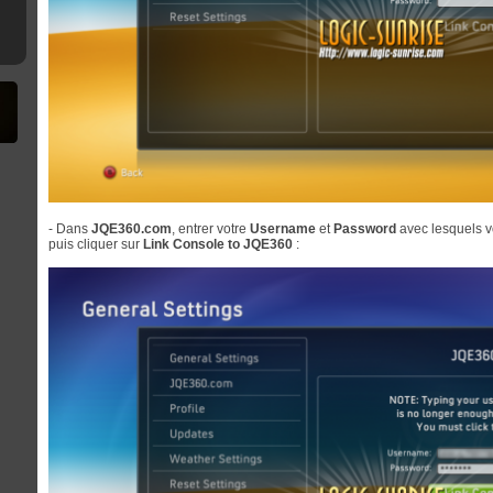
- Dans
JQE360.com
, entrer votre
Username
et
Password
avec lesquels v
puis cliquer sur
Link Console to JQE360
: