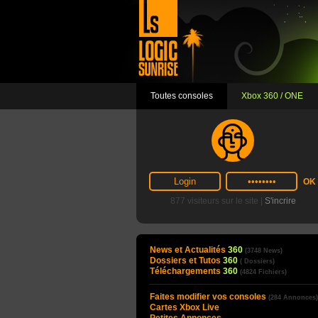
Toutes consoles
Xbox 360 / ONE
877 visiteurs sur le site |
S'incrire
News et Actualités
360
(3748 News)
Dossiers et Tutos
360
( Dossiers)
Téléchargements
360
(4824 Fichiers)
Faites modifier vos consoles
(284 Annonces)
Cartes Xbox Live