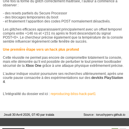
Une fois la forme du glitch correctement maîtrisée, l’auteur a commencé à
observer :
- des resets partiels du Secure Processor
- des blocages temporaires du boot
- et finalement l’apparition des codes POST normalement désactivés.
Les glitches efficaces apparaissaient principalement avec un offset temporel
compris entre +146 ns et +151 ns après le front descendant du signal
POST<0>. Le chercheur précise également que la température de la console
semble influencer légèrement cette fenêtre de succès.
Une première étape vers un hack plus profond
Cette réussite ne permet pas encore de compromettre totalement la console,
mais elle démontre qu’il est possible de perturber le tout premier bootloader
sécurisé de la
Xbox One
grâce à une attaque physique extrêmement précise.
L’auteur indique vouloir poursuivre ses recherches ultérieurement, après une
courte pause consacrée à des expérimentations sur des
devkits PlayStation
4
.
L'intégralité du dossier est ici :
reproducing-bliss-hack-part1
Jeudi 30 Avril 2026, 07:40 par
tralala
Source : torushyperv.github.io