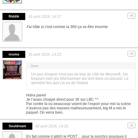
Riddik
30 avril 2026, 14:17
J'ai hâte si c'est comme la 360 ça va être énorme
touma
30 avril 2026, 14:23
Un peu d'espoir n'est pas de trop du côté de Microsoft. J'ai
toujours mon jeu Warhammer qui dort dans un placard. La
dernière fois que j'ai eu de l'espoir
Haha pareil
Je l’avais choppé direct pour 3€ sur LBC ^^
Par contre là où beaucoup voient de l’espoir pour moi la scène
n’avance pas des masses malheureusement, big M a mis le
paquet. On verra bien.
Souldream
30 avril 2026, 14:26
En fait comme il glitch le POST ... pour la synchro pourquoi il