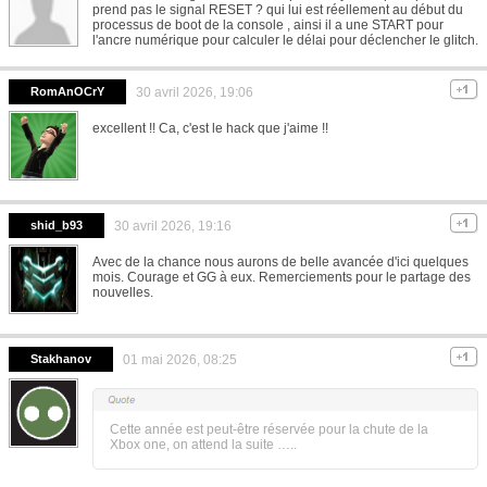
prend pas le signal RESET ? qui lui est réellement au début du
processus de boot de la console , ainsi il a une START pour
l'ancre numérique pour calculer le délai pour déclencher le glitch.
RomAnOCrY
30 avril 2026, 19:06
excellent !! Ca, c'est le hack que j'aime !!
shid_b93
30 avril 2026, 19:16
Avec de la chance nous aurons de belle avancée d'ici quelques
mois. Courage et GG à eux. Remerciements pour le partage des
nouvelles.
Stakhanov
01 mai 2026, 08:25
Cette année est peut-être réservée pour la chute de la
Xbox one, on attend la suite …..