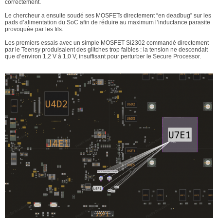
correctement.
Le chercheur a ensuite soudé ses MOSFETs directement “en deadbug” sur les
pads d’alimentation du SoC afin de réduire au maximum l’inductance parasite
provoquée par les fils.
Les premiers essais avec un simple MOSFET Si2302 commandé directement
par le Teensy produisaient des glitches trop faibles : la tension ne descendait
que d’environ 1,2 V à 1,0 V, insuffisant pour perturber le Secure Processor.