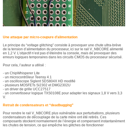
Une attaque par micro-coupure d’alimentation
Le principe du “voltage glitching” consiste à provoquer une chute ultra-brève
de la tension d’alimentation du processeur, ici sur le rail V_NBCORE alimenté
en 1,2 V. L’objectif n’est pas d’éteindre la console, mais de provoquer des
erreurs logiques temporaires dans les circuits CMOS du processeur sécurisé.
Pour cela, l’auteur a utilisé :
- un ChipWhisperer Lite
- un microcontrôleur Teensy 4.1
- un oscilloscope Siglent SDS804X HD modifié
- plusieurs MOSFETs Si2302 et DMG2302U
- un driver de grille UCC27517
- un convertisseur logique TXS0108E pour adapter les signaux 1,8 V vers 3,3
V.
Retrait de condensateurs et “deadbugging”
Pour rendre le rail V_NBCORE plus vulnérable aux perturbations, plusieurs
condensateurs de découplage de la carte mère ont été retirés. Ces
composants stockent normalement de l’énergie et compensent instantanément
les chutes de tension, ce qui empêche les glitches de fonctionner