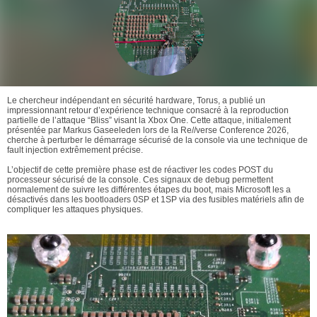
Le chercheur indépendant en sécurité hardware, Torus, a publié un
impressionnant retour d’expérience technique consacré à la reproduction
partielle de l’attaque “Bliss” visant la Xbox One. Cette attaque, initialement
présentée par Markus Gaseeleden lors de la Re//verse Conference 2026,
cherche à perturber le démarrage sécurisé de la console via une technique de
fault injection extrêmement précise.
L’objectif de cette première phase est de réactiver les codes POST du
processeur sécurisé de la console. Ces signaux de debug permettent
normalement de suivre les différentes étapes du boot, mais Microsoft les a
désactivés dans les bootloaders 0SP et 1SP via des fusibles matériels afin de
compliquer les attaques physiques.