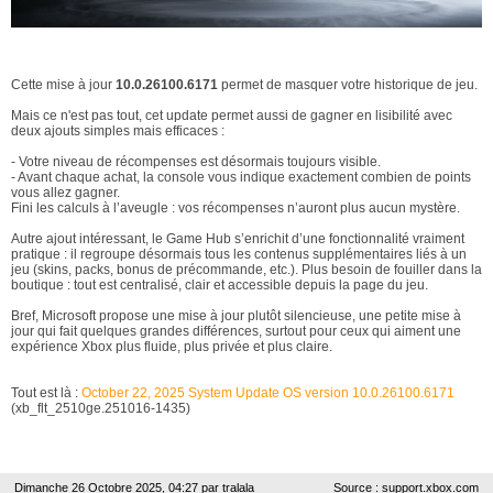
Cette mise à jour
10.0.26100.6171
permet de masquer votre historique de jeu.
Mais ce n'est pas tout, cet update permet aussi de gagner en lisibilité avec
deux ajouts simples mais efficaces :
- Votre niveau de récompenses est désormais toujours visible.
- Avant chaque achat, la console vous indique exactement combien de points
vous allez gagner.
Fini les calculs à l’aveugle : vos récompenses n’auront plus aucun mystère.
Autre ajout intéressant, le Game Hub s’enrichit d’une fonctionnalité vraiment
pratique : il regroupe désormais tous les contenus supplémentaires liés à un
jeu (skins, packs, bonus de précommande, etc.). Plus besoin de fouiller dans la
boutique : tout est centralisé, clair et accessible depuis la page du jeu.
Bref, Microsoft propose une mise à jour plutôt silencieuse, une petite mise à
jour qui fait quelques grandes différences, surtout pour ceux qui aiment une
expérience Xbox plus fluide, plus privée et plus claire.
Tout est là :
October 22, 2025 System Update OS version 10.0.26100.6171
(xb_flt_2510ge.251016-1435)​
Dimanche 26 Octobre 2025, 04:27 par
tralala
Source : support.xbox.com