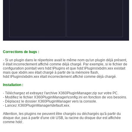
Corrections de bugs :
- Si un plugin dans le répertoire avait le même nom qu'un plugin déjà présent,
il était incorrectement affiché comme déjà chargé. Par exemple, si le fichier de
configuration pointait vers hdd:\Plugins et que hdd:\Plugins\xbdm.xex existait
mais que xbdm.xex était chargé à partir de la mémoire flash,
hdd:\Plugins\xbdm.xex était incorrectement affiché comme déjà chargé.
Installation :
- Téléchargez et extrayez l'archive X360PluginManager.zip sur votre PC.
- Modifiez le fichier X360PluginManager\config.ini en fonction de vos besoins.
- Déplacez le dossier X360PluginManager vers la console.
- Lancez X360PluginManager\default.xex.
Attention, les plugins ne peuvent être chargés ou déchargés qu'à partir du
disque dur, pas à partir d'une clé USB, la racine du disque dur est affichée
comme hdd:.