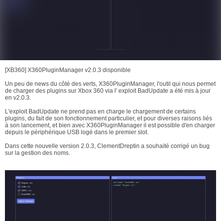
[XB360] X360PluginManager v2.0.3 disponible
Un peu de news du côté des verts, X360PluginManager, l'outil qui nous permet
de charger des plugins sur Xbox 360 via l' exploit BadUpdate a été mis à jour
en v2.0.3.
L'exploit BadUpdate ne prend pas en charge le chargement de certains
plugins, du fait de son fonctionnement particulier, et pour diverses raisons liés
à son lancement, et bien avec X360PluginManager il est possible d'en charger
depuis le périphérique USB logé dans le premier slot.
Dans cette nouvelle version 2.0.3, ClementDreptin a souhaité corrigé un bug
sur la gestion des noms.