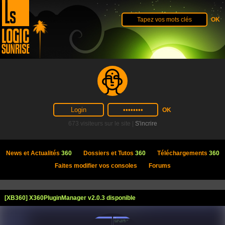
673 visiteurs sur le site |
S'incrire
News et Actualités
360
Dossiers et Tutos
360
Téléchargements
360
Faites modifier vos consoles
Forums
[XB360] X360PluginManager v2.0.3 disponible