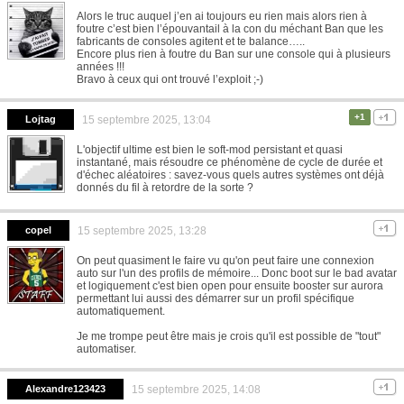
Alors le truc auquel j’en ai toujours eu rien mais alors rien à
foutre c’est bien l’épouvantail à la con du méchant Ban que les
fabricants de consoles agitent et te balance…..
Encore plus rien à foutre du Ban sur une console qui à plusieurs
années !!!
Bravo à ceux qui ont trouvé l’exploit ;-)
+1
Lojtag
15 septembre 2025, 13:04
L'objectif ultime est bien le soft-mod persistant et quasi
instantané, mais résoudre ce phénomène de cycle de durée et
d'échec aléatoires : savez-vous quels autres systèmes ont déjà
donnés du fil à retordre de la sorte ?
copel
15 septembre 2025, 13:28
On peut quasiment le faire vu qu'on peut faire une connexion
auto sur l'un des profils de mémoire... Donc boot sur le bad avatar
et logiquement c'est bien open pour ensuite booster sur aurora
permettant lui aussi des démarrer sur un profil spécifique
automatiquement.
Je me trompe peut être mais je crois qu'il est possible de "tout"
automatiser.
Alexandre123423
15 septembre 2025, 14:08