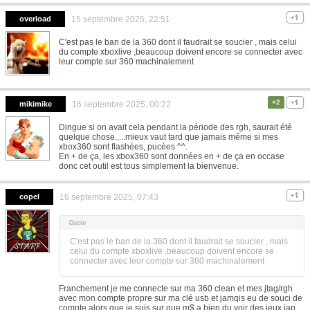
overload
15 septembre 2025, 22:51
C'est pas le ban de la 360 dont il faudrait se soucier , mais celui
du compte xboxlive ,beaucoup doivent encore se connecter avec
leur compte sur 360 machinalement
+2
mikimike
16 septembre 2025, 00:22
Dingue si on avait cela pendant la période des rgh, saurait été
quelque chose.....mieux vaut tard que jamais même si mes
xbox360 sont flashées, pucées ^^.
En + de ça, les xbox360 sont données en + de ça en occase
donc cet outil est tous simplement la bienvenue.
copel
16 septembre 2025, 07:43
C'est pas le ban de la 360 dont il faudrait se soucier , mais
celui du compte xboxlive ,beaucoup doivent encore se
connecter avec leur compte sur 360 machinalement
Franchement je me connecte sur ma 360 clean et mes jtag/rgh
avec mon compte propre sur ma clé usb et jamqis eu de souci de
compte alors que je suis sur que m$ a bien du voir des jeux jap