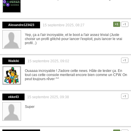
+1
Alexandre123423
15 septembre 2025, 08:27
Yep, ça a l'air incroyable, et le boot a l'air assez trivial (Juste
choisir un profil glitché pour lancer l'exploit, puis lancer le vrai
profil...)
Waikiki
15 septembre 2025, 09:02
Ouaaaa incroyable ! J'adore cette news. Hâte de tester ça. En
tout cas cette console meriterait encore bien comme un CFW. On
peut toujours rêver ^^
ekke43
15 septembre 2025, 09:38
Super