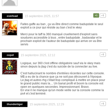
+1
overload
15 septembre 2025, 11:57
Faites gaffe au ban , ça va être direct comme badupdate le seul
exploit a ce jour qui résiste au ban c'est le xkey
Merci pour le taff la 360 manqué cruellement d'exploit sans
soudures accessible à tous , entre badupdate , badavatar et le
prochain exploit de l'auteur de badupdate qui arrive on va être
servis
copel
15 septembre 2025, 12:12
Logique, sur 360 c'est offline obligatoire sauf via le xkey mais
sinon depuis la jtag c'est du suicide de la connecter au live.
C'est hallucinant le nombre d'entrées récentes sur cette console.
M$ a eu de la chance que ça ne soit pas découvert à l'époque.
Le jtag et autres rhg c'était trop compliqué à mettre en place pour
le grand public mais la.... Un banal profil et boom la console est
open en quelques secondes. Impressionnant. Bravo.
En vrai il ne manque qu'un mode veille sur la console comme la
ps4 et c'est terminé.
thundertiger
15 septembre 2025, 12:29