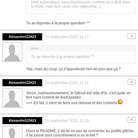
boot automatique avec Dashlaunch, comme on a déjà avec
le RGH, mais bon, là on s'en rapproche...)
Tu as répondu à ta propre question ^^
Alexandre123423
15 septembre 2025, 11:17
Tu as répondu à ta propre question ^^
Yep, mais du coup, ça n'apporterait rien de plus que ça ?
Alexandre123423
15 septembre 2025, 11:18
Sinon, malheureusement, le GitHub est vide (Fin, c'est juste un
fork sans commit de BadUpdate)
==> En fait, il vient de faire une release et des commits
Alexandre123423
15 septembre 2025, 11:29
Dans le README, il dit de ne pas se connecter au profile glitché,
il se passe quoi concrètement si on le fait ?