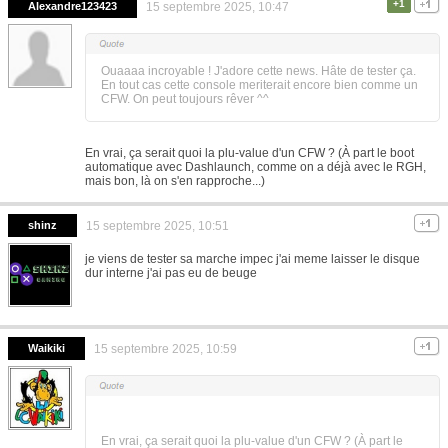
+1
Alexandre123423
15 septembre 2025, 10:47
Ouaaaa incroyable ! J'adore cette news. Hâte de tester ça.
En tout cas cette console meriterait encore bien comme un
CFW. On peut toujours rêver ^^
En vrai, ça serait quoi la plu-value d'un CFW ? (À part le boot
automatique avec Dashlaunch, comme on a déjà avec le RGH,
mais bon, là on s'en rapproche...)
shinz
15 septembre 2025, 10:51
je viens de tester sa marche impec j'ai meme laisser le disque
dur interne j'ai pas eu de beuge
Waikiki
15 septembre 2025, 10:59
En vrai, ça serait quoi la plu-value d'un CFW ? (À part le