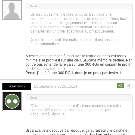
On peut quasiment le faire vu qu'on peut faire une
connexion auto sur l'un des profils de mémoire... Donc boot
sur le bad avatar et logiquement c'est bien open pour
ensuite booster sur aurora permettant lui aussi des
démarrer sur un profil spécifique automatiquement.
Je me trompe peut être mais je crois qu'il est possible de
"tout" automatiser.
À tester, de toute façon à mon avis le risque de brick est assez
minime si le profil est sur une clé USB/carte mémoire dédiée. Par
contre oui, éviter de faire ça sur une 360 4Go en copiant le profil
glitché dans la mémoire...
Perso, j'ai déjà une 360 RGH, donc je ne peux pas tester :/
+2
Stakhanov
15 septembre 2025, 15:14
C'est hallucinant le nombre d'entrées récentes sur cette
console. M$ a eu de la chance que ça ne soit pas
découvert à l'époque.
Si ça avait été découvert a l'époque, ça aurait été vite patché et
ça n'aurait pas servi a grand chose, les hackers ont sciement