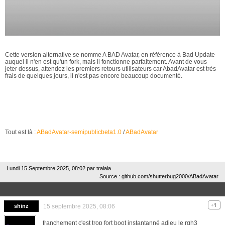
Cette version alternative se nomme A BAD Avatar, en référence à Bad Update
auquel il n'en est qu'un fork, mais il fonctionne parfaitement. Avant de vous
jeter dessus, attendez les premiers retours utilisateurs car AbadAvatar est très
frais de quelques jours, il n'est pas encore beaucoup documenté.
Tout est là :
ABadAvatar-semipublicbeta1.0
/
ABadAvatar
Lundi 15 Septembre 2025, 08:02 par
tralala
Source : github.com/shutterbug2000/ABadAvatar
shinz
15 septembre 2025, 08:06
franchement c'est trop fort boot instantanné adieu le rgh3