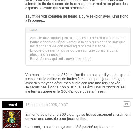
attendu la fin du support de la console pour mettre en place des
exploits software qui soient pérènnes.
Il suffit de voir combien de temps a duré l'exploit avec King Kong
a l'époque...
Alors le truc auquel j’en ai toujours eu rien mais alors rien à
foutre c’est bien l’épouvantail à la con du méchant Ban que
les fabricants de consoles agitent et te balance…..
Encore plus rien à foutre du Ban sur une console qui à
plusieurs années !!!
Bravo à ceux qui ont trouvé l’exploit ;-)
Vraiment le ban sur la 360 on s'en fiche pas mal, il y a plus grand
monde sur le online et de toutes façons on peut jouer en ligne
avec des moyens détournés sur la console une fois hackée...
Je serais pas étonné non plus que les émulateurs xboxlive se
mettent a supporter la 360 d'ici quelques années...
copel
15 septembre 2025, 19:37
Et même au pire une 360 clean ça se trouve aisément si vraiment
on veut une console pour jouer online.
C'est vrai, tu as raison ça aurait été patché rapidement