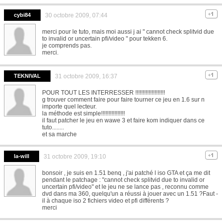
cybi84
30 octobre 2009, 07:44
merci pour le tuto, mais moi aussi j ai " cannot check splitvid due
to invalid or uncertain pfi/video " pour tekken 6.
je comprends pas.
merci.
TEKNIVAL
31 octobre 2009, 16:37
POUR TOUT LES INTERRESSER !!!!!!!!!!!!!!!!!!!!
g trouver comment faire pour faire tourner ce jeu en 1.6 sur n
importe quel lecteur.
la méthode est simple!!!!!!!!!!!!!!!!
il faut patcher le jeu en wawe 3 et faire kom indiquer dans ce
tuto........
et sa marche
la-will
31 octobre 2009, 19:10
bonsoir , je suis en 1.51 benq , j'ai patché l iso GTA et ça me dit
pendant le patchage : "cannot check splitvid due to invalid or
uncertain pfi/video" et le jeu ne se lance pas , reconnu comme
dvd dans ma 360, quelqu'un a réussi à jouer avec un 1.51 ?Faut -
il à chaque iso 2 fichiers video et pfi différents ?
merci