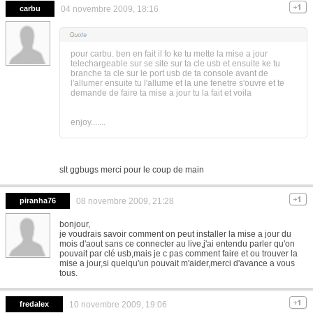
carbu
04 novembre 2009, 18:16
pour carbu. ben en fait il fo ke tu mette la mise a jour
telechargeable sur se site sur ta cle usb et ensuite ke tu
branche ta cle sur le port usb de ta console avant de
l'allumer ensuite tu l'allume et la une fenetre s'ouvre et te
demande de faire ta mise a jour tu la fait et voila
enjoy.......
slt ggbugs merci pour le coup de main
piranha76
08 novembre 2009, 21:28
bonjour,
je voudrais savoir comment on peut installer la mise a jour du
mois d'aout sans ce connecter au live,j'ai entendu parler qu'on
pouvait par clé usb,mais je c pas comment faire et ou trouver la
mise a jour,si quelqu'un pouvait m'aider,merci d'avance a vous
tous.
fredalex
10 novembre 2009, 19:06