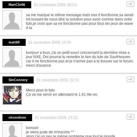
MartCbr66
01 novembre 2009, 06:03
sa me marque le même message mais moi il fonctionne,sa serait
int.ressant de nous dire la solution pour avoir comme dans votre
tuto,je crois que sa ne fonctionne pas pour tous les jeux de wave
4 la
matt69
01 novembre 2009, 15:55
bonjour a tous, j'ai un petit souci concernant la dernière mise a
jour NXE, Oni pourrai tu remettre le lien du tuto de SoulHeaven
car il ne fonctionne pas et je n'arrive pas a le trouver sur le forum.
merci d'avance
SinConnery
01 novembre 2009, 22:51
Merci pour le tuto.
Ça va me servir en attendant le 1.61 lite-on.
chnordiste
01 novembre 2009, 23:32
bonsoir
je viens juste de m'inscrire ^^
alors j'ai un peu le même problème que tout le monde