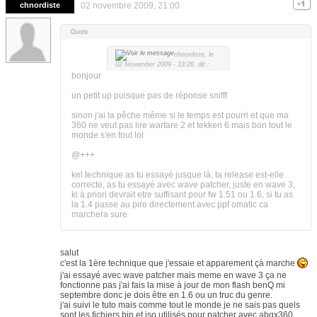
chnordiste
02 novembre 2009, 21:00
chnordiste, le
02 November 2009 - 13:28, dit :
bonjour
un petit up puisque pas de réponse snifff
sinon j'ai la pêche même si le temps est pourri et que ma
360 ne veut pas lire warfare 2 et tekken 6 mais bon tout le
monde s'en fout lol
@+++
kel technique as tu essayé jusque là, ta release est-elle
correcte, as tu essayé avec wave patcher, juste en wave 3,
ki à priori devrait etre suffisant pour fw 1.51 ou 1.6, si tu as
la 1.4 passe au pire directement avec ppf omatic ca
marchera sure
salut
c'est la 1ère technique que j'essaie et apparement çà marche
j'ai essayé avec wave patcher mais meme en wave 3 ça ne
fonctionne pas j'ai fais la mise à jour de mon flash benQ mi
septembre donc je dois être en 1.6 ou un truc du genre.
j'ai suivi le tuto mais comme tout le monde je ne sais pas quels
sont les fichiers bin et iso utilisés pour patcher avec abgx360