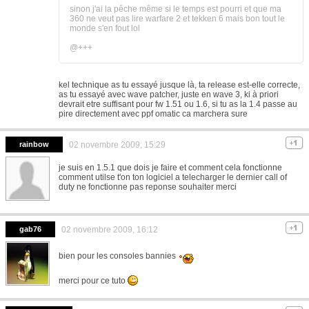
sinon j'ai la pêche même si le temps est pourri et que ma
360 ne veut pas lire warfare 2 et tekken 6 mais bon tout le
monde s'en fout lol
@+++
kel technique as tu essayé jusque là, ta release est-elle correcte,
as tu essayé avec wave patcher, juste en wave 3, ki à priori
devrait etre suffisant pour fw 1.51 ou 1.6, si tu as la 1.4 passe au
pire directement avec ppf omatic ca marchera sure
rainbow
02 novembre 2009, 15:29
je suis en 1.5.1 que dois je faire et comment cela fonctionne
comment utilse t'on ton logiciel a telecharger le dernier call of
duty ne fonctionne pas reponse souhaiter merci
gab76
02 novembre 2009, 16:12
bien pour les consoles bannies
merci pour ce tuto