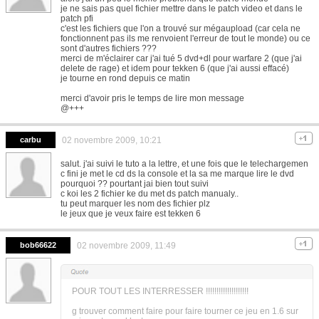
je ne sais pas quel fichier mettre dans le patch video et dans le
patch pfi
c'est les fichiers que l'on a trouvé sur mégaupload (car cela ne
fonctionnent pas ils me renvoient l'erreur de tout le monde) ou ce
sont d'autres fichiers ???
merci de m'éclairer car j'ai tué 5 dvd+dl pour warfare 2 (que j'ai
delete de rage) et idem pour tekken 6 (que j'ai aussi effacé)
je tourne en rond depuis ce matin
merci d'avoir pris le temps de lire mon message
@+++
carbu
02 novembre 2009, 10:21
salut. j'ai suivi le tuto a la lettre, et une fois que le telechargemen
c fini je met le cd ds la console et la sa me marque lire le dvd
pourquoi ?? pourtant jai bien tout suivi
c koi les 2 fichier ke du met ds patch manualy..
tu peut marquer les nom des fichier plz
le jeux que je veux faire est tekken 6
bob66622
02 novembre 2009, 11:49
POUR TOUT LES INTERRESSER !!!!!!!!!!!!!!!!!!!!
g trouver comment faire pour faire tourner ce jeu en 1.6 sur