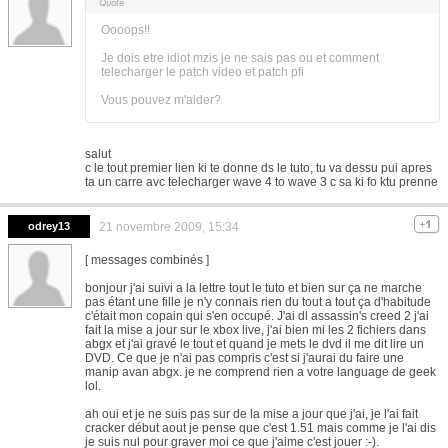
Oooops!!
Je dois etre idiot mzis je ne sais pas ou et comment
telecharger le patch video et patch pfi
Vous pouvez m'aider?
salut
c le tout premier lien ki te donne ds le tuto, tu va dessu pui apres
ta un carre avc telecharger wave 4 to wave 3 c sa ki fo ktu prenne
odrey13
21 novembre 2009, 15:34
[ messages combinés ]
bonjour j'ai suivi a la lettre tout le tuto et bien sur ça ne marche
pas étant une fille je n'y connais rien du tout a tout ça d'habitude
c'était mon copain qui s'en occupé. J'ai dl assassin's creed 2 j'ai
fait la mise a jour sur le xbox live, j'ai bien mi les 2 fichiers dans
abgx et j'ai gravé le tout et quand je mets le dvd il me dit lire un
DVD. Ce que je n'ai pas compris c'est si j'aurai du faire une
manip avan abgx. je ne comprend rien a votre language de geek
lol.
ah oui et je ne suis pas sur de la mise a jour que j'ai, je l'ai fait
cracker début aout je pense que c'est 1.51 mais comme je l'ai dis
je suis nul pour graver moi ce que j'aime c'est jouer :-).