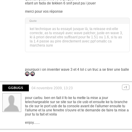
etant un fada de tekken 6 snif peut pa i jouer
merci pour vos réponse
kel technique as tu essayé jusque là, ta release est-elle
correcte, as tu essayé avec wave patcher, juste en wave 3,
ki à priori devrait etre suffisant pour fw 1.51 ou 1.6, si tu as
la 1.4 passe au pire directement avec ppf omatic ca
marchera sure
pourquoi i on inventer wave 3 et 4 lol c un truc a se tirer une balle
GGBUGS
04 novembre 2009, 13:23
pour carbu. ben en fait il fo ke tu mette la mise a jour
telechargeable sur se site sur ta cle usb et ensuite ke tu branche
ta cle sur le port usb de ta console avant de l'allumer ensuite tu
l'allume et la une fenetre s'ouvre et te demande de faire ta mise a
jour tu la fait et voila
enjoy.......