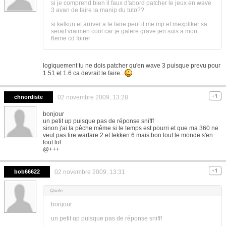
si je comprend bien il faux d'abord patcher le jeux en wave
3 avan de faire la manip du tuto??
si kelkun et arriver a le faire peut il me mp et mexpliker sa
serait vraimen cool car je galere grave jen suis a mon
6eme cd foirer
logiquement tu ne dois patcher qu'en wave 3 puisque prevu pour
1.51 et 1.6 ca devrait le faire...
chnordiste
02 novembre 2009, 13:28
bonjour
un petit up puisque pas de réponse snifff
sinon j'ai la pêche même si le temps est pourri et que ma 360 ne
veut pas lire warfare 2 et tekken 6 mais bon tout le monde s'en
fout lol
@+++
bob66622
02 novembre 2009, 13:31
bonjour
un petit up puisque pas de réponse snifff