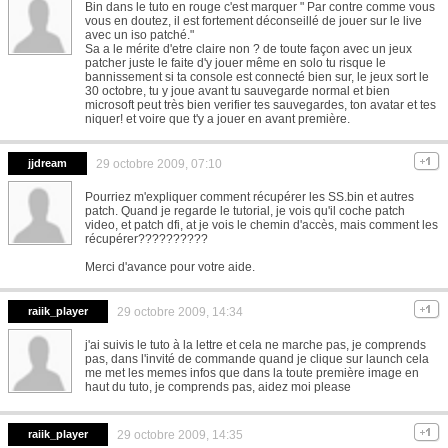
Bin dans le tuto en rouge c'est marquer " Par contre comme vous
vous en doutez, il est fortement déconseillé de jouer sur le live
avec un iso patché."
Sa a le mérite d'etre claire non ? de toute façon avec un jeux
patcher juste le faite d'y jouer même en solo tu risque le
bannissement si ta console est connecté bien sur, le jeux sort le
30 octobre, tu y joue avant tu sauvegarde normal et bien
microsoft peut très bien verifier tes sauvegardes, ton avatar et tes
niquer! et voire que t'y a jouer en avant première.
jjdream
29 octobre 2009, 07:10
Pourriez m'expliquer comment récupérer les SS.bin et autres
patch. Quand je regarde le tutorial, je vois qu'il coche patch
video, et patch dfi, at je vois le chemin d'accès, mais comment les
récupérer??????????
Merci d'avance pour votre aide.
raiik_player
29 octobre 2009, 14:34
j'ai suivis le tuto à la lettre et cela ne marche pas, je comprends
pas, dans l'invité de commande quand je clique sur launch cela
me met les memes infos que dans la toute première image en
haut du tuto, je comprends pas, aidez moi please
raiik_player
29 octobre 2009, 14:35