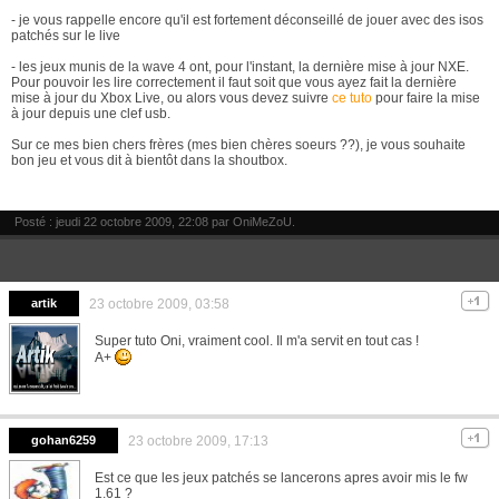
- je vous rappelle encore qu'il est fortement déconseillé de jouer avec des isos
patchés sur le live
- les jeux munis de la wave 4 ont, pour l'instant, la dernière mise à jour NXE.
Pour pouvoir les lire correctement il faut soit que vous ayez fait la dernière
mise à jour du Xbox Live, ou alors vous devez suivre
ce tuto
pour faire la mise
à jour depuis une clef usb.
Sur ce mes bien chers frères (mes bien chères soeurs ??), je vous souhaite
bon jeu et vous dit à bientôt dans la shoutbox.
Posté : jeudi 22 octobre 2009, 22:08 par
OniMeZoU
.
artik
23 octobre 2009, 03:58
Super tuto Oni, vraiment cool. Il m'a servit en tout cas !
A+
gohan6259
23 octobre 2009, 17:13
Est ce que les jeux patchés se lancerons apres avoir mis le fw
1.61 ?