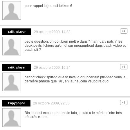
pour rappel le jeu est tekken 6
raiik_player
29 octobre 2009, 14:38
petite question, on doit bien mettre dans " mannualy patch" les
deux petits fichiers qu'on dl sur megaupload dans patch video et
patch pfi ?
raiik_player
29 octobre 2009, 16:24
cannot check splitvid due to invalid or uncertain pfi/video voila la
dernière phrase que j'ai , en jaune, cela veut dire quoi
Papypopol
29 octobre 2009, 22:38
Bin tout est expliquer dans le tuto, le tuto à le mérite d'etre très
très très claire.