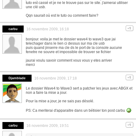
tuto est cassé et je ne le trouve pas sur le site. j'aimerai utiliser
une clé usb.
Qqn saurait où est le tuto ou comment faire?
carbu
16 novembre 2009, 16:18
bonjour. voila je met le dossier wave4 to wave3 que jai
telechager dans le lien ci dessus sur ma cle usb
puis quand jinserre ma cle ds le port de la console aucune
fenetre ne souvre et impossible de trouver se fichier
jaurai voulu savoir comment vous vous y etes arriver
merci
Djamblade
16 novembre 2009, 17:18
Le dossier Wave4 to Wave3 sert a patcher les jeux avec ABGX et
non a faire la mise a jour.
Pour la mise a jour, je ne sais pas désolé.
PS: Ca meriterai d'apparaitre dans un bétisier ton post carbu
carbu
16 novembre 2009, 19:51