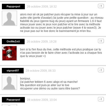
Papypopol
26 octobre 2009, 18:32
alors moi sé ok jai patcher puis récuper la mise à jour sur un
autre site (perte d'avatar) j'ai juste une petite question : au niveau
fiabilité du jeux (genre bug du jeux) ayant un firmware 1.6 il faut
mieux jouer avec le jeux non patcher et le lire avec la méthode
activate iso ou jouer avec le jeux patcher (wave 4 to wave3). Je
ne joue pas sur le live donc le bannisement je m'en fou.
OniMeZoU
26 octobre 2009, 19:28
ben si tu t'en fous du live, cette méthode est plus pratique car tu
n'as pas besoin de te faire chier avec l'activate.iso a chaque fois
que tu veux jouer =)
vignard07
28 octobre 2009, 06:33
bonjour,
j'ai patcher tekken 6 avec abgx et sa marche!
Ma question est puis-je aller sur le live
récuperer une démo ou autre sans être banni?
Papypopol
28 octobre 2009, 10:04