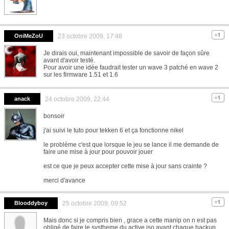
OniMeZoU
23 octobre 2009, 17:48
Je dirais oui, maintenant impossible de savoir de façon sûre
avant d'avoir testé.
Pour avoir une idée faudrait tester un wave 3 patché en wave 2
sur les firmware 1.51 et 1.6
anack
24 octobre 2009, 22:44
bonsoir
j'ai suivi le tuto pour tekken 6 et ça fonctionne nikel
le problème c'est que lorsque le jeu se lance il me demande de
faire une mise à jour pour pouvoir jouer
est ce que je peux accepter cette mise à jour sans crainte ?
merci d'avance
Blooddyboy
25 octobre 2009, 09:52
Mais donc si je compris bien , grace a cette manip on n est pas
obligé de faire le systheme du active.iso avant chaque backup