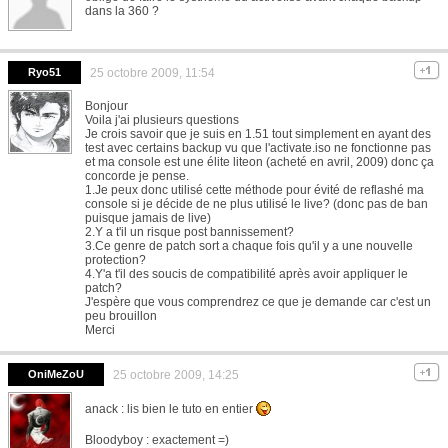
dans la 360 ?
Ryo51
25 octobre 2009, 11:54
Bonjour
Voila j'ai plusieurs questions
Je crois savoir que je suis en 1.51 tout simplement en ayant des
test avec certains backup vu que l'activate.iso ne fonctionne pas
et ma console est une élite liteon (acheté en avril, 2009) donc ça
concorde je pense.
1.Je peux donc utilisé cette méthode pour évité de reflashé ma
console si je décide de ne plus utilisé le live? (donc pas de ban
puisque jamais de live)
2.Y a t'il un risque post bannissement?
3.Ce genre de patch sort a chaque fois qu'il y a une nouvelle
protection?
4.Y'a t'il des soucis de compatibilité après avoir appliquer le
patch?
J'espère que vous comprendrez ce que je demande car c'est un
peu brouillon
Merci
OniMeZoU
25 octobre 2009, 14:25
anack : lis bien le tuto en entier
Bloodyboy : exactement =)