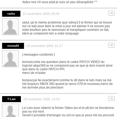
Aidez moi s'il vous plait je suis un peu désespérée ^^
carbu
22 novembre 2009, 09:09
salut, jai le meme probleme que odrey13 le fichier qui se trouve
sur ce tuto pour faire la mise a jour est abimer il ne souvre pas
eske keulkun peu le reenvoyer et mexpliquer commen on fait,
idem je comprend rien a votre language
rezma44
28 novembre 2009, 01:27
[ messages combinés ]
bonsoir,voila ma question,dans le cadre PATCH VIDEO du
logiciel abgx360 je ne comprend pas se que je dois inseré ainsi
que dans le cadre PATCH PFI.
merci de m'aider
bonjour,jai fai exactement comme tu dit dans le tuto mais sa me
mé toujours XBOX 360 quand je lance GTA le nouveau,merci de
me donnée plus de precision
T-Law
28 novembre 2009, 14:55
Le Lien pour obtenir la fichier VIdeo.Iso et le pfi.bin ne fonctionne
pas ou est mort.
Serait il possible d'arranger ou est ce que je peux me les procuré