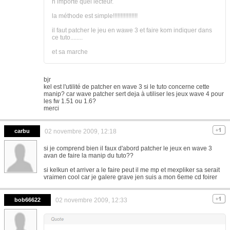
n importe quel lecteur.
la méthode est simple!!!!!!!!!!!!!!!!
il faut patcher le jeu en wawe 3 et faire kom indiquer dans
ce tuto........
et sa marche
bjr
kel est l'utilité de patcher en wave 3 si le tuto concerne cette
manip? car wave patcher sert deja à utiliser les jeux wave 4 pour
les fw 1.51 ou 1.6?
merci
carbu
02 novembre 2009, 12:18
si je comprend bien il faux d'abord patcher le jeux en wave 3
avan de faire la manip du tuto??
si kelkun et arriver a le faire peut il me mp et mexpliker sa serait
vraimen cool car je galere grave jen suis a mon 6eme cd foirer
bob66622
02 novembre 2009, 12:33