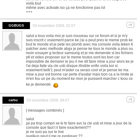
voilà tout
même avec activate.iso ça ne fonctionne pas lol
+++
GGBUGS
03 novembre 2009, 02:07
salut a tous voila moi je suis nouveau sur ce forum et si je m'y
suis inscrit c vraiement parce ke j'ai a peut pres le meme prob ke
tout le monde et je pete les plomb avec ma console voila teken 6
patcher avec methode abgx je pense ke tous le monde a plus ou
moin essayer g lecteur samsung et je me demende si les fichiers
pfi et video proposer sur le meme toutos sont les bon car
impossible de demarer le jeu il me dit faire mise a jour alors ke je
l'ai deja faite via cle usb disque illisible enfin voila koi si
vraiement kelk'1 peut m'aider ca serais cool et je pense ke ma
mise a jour est bonne car perte d'avatar mais bon ca a la limite je
m'en fou un pe du moment ke mon je puissent marcher c toou ce
ke je demende
carbu
03 novembre 2009, 09:07
[ messages combinés ]
salut
jai pa trop compri se ki fo faire avc la cle usb et mise a jour de la
console que faut t il faire exactement??
je ne suis pa sur le live
quelkun peut il me re expliquer ??