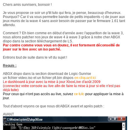
Chers amis sunrisers, bonsoir !
Je vous propose ce soir un p'tit tuto qui fera, je pense, beaucoup d'heureux.
Pourquoi? Car il va vous permettre bande de petits impatients =) de jouer aux
jeux munis de la wave 4 sans avoir besoin de passer par le firmware 1.61 tant
attendu.
Comment ? Eh bien comme en début d'année avec l'apparition de la wave 3,
nous allons patcher nos jeux de wave 4 à wave 3 grâce à notre cher ABGX
dispo dans la section téléchargement de LS.
Par contre comme vous vous en doutez, il est fortement déconseillé de
jouer sur le live avec un iso patché.
Entrons tout de suite dans le vif du sujet !
Requis :
ABGX dispo dans la section download de Logic-Sunrise
un fichier video.iso et un fichier pfi.bin dispos
en cliquant ici
Le dashboard à jour avec la mise à jour XboxLive d'août 2009
(connectez votre console au live afin de faire la mise à jour si elle n'est pas
déjà faite)
Pour ceux qui n'ont pas accès au live, suivez
ce tuto
pour appliquer la mise à
jour.
Tout d'abord voyons ce que nous dit ABGX avant et après patch :
AVANT