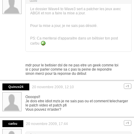
Le dossier Wave4 to Wave3 sert a patcher les jeux avec
ABGX et non a faire la mise a jour.
Pour la mise a jour, je ne sais pas désolé.
PS: Ca meriterai d'apparaitre dans un bétisier ton post
carbu
mdr pour le betisier dsl de ne pas etre un geek comme toi
si c pour parler comme sa c pas la peine de repondre
sinon merci pour ta reponse du début
Quinze24
20 novembre 2009, 12:10
Oooops!!
Je dois etre idiot mzis je ne sais pas ou et comment telecharger
le patch video et patch pfi
Vous pouvez m'aider?
carbu
20 novembre 2009, 17:44