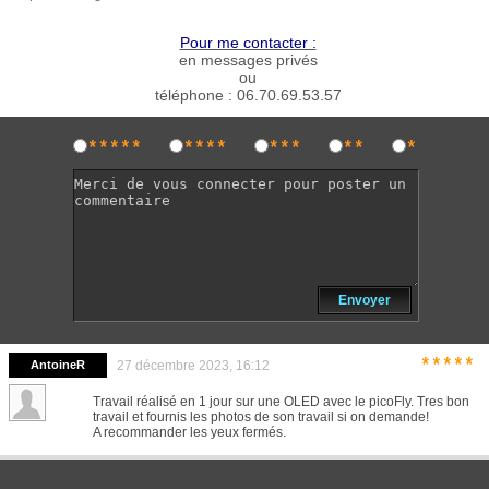
Pour me contacter :
en messages privés
ou
téléphone : 06.70.69.53.57
*****
****
***
**
*
Envoyer
*****
AntoineR
27 décembre 2023, 16:12
Travail réalisé en 1 jour sur une OLED avec le picoFly. Tres bon
travail et fournis les photos de son travail si on demande!
A recommander les yeux fermés.