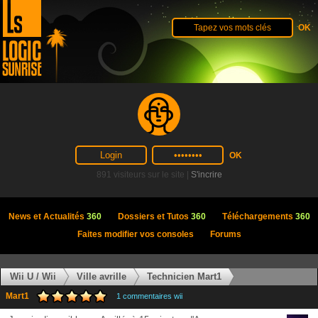
891 visiteurs sur le site |
S'incrire
News et Actualités
360
Dossiers et Tutos
360
Téléchargements
360
Faites modifier vos consoles
Forums
Wii U / Wii
Ville avrille
Technicien Mart1
Mart1
1 commentaires wii