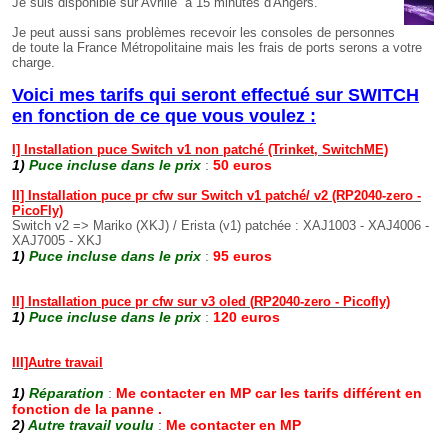
Je suis disponible sur Avrillé à 15 minutes d'Angers.
Je peut aussi sans problèmes recevoir les consoles de personnes
de toute la France Métropolitaine mais les frais de ports serons a votre
charge.
Voici mes tarifs qui seront effectué sur SWITCH
en fonction de ce que vous voulez :
I] Installation puce Switch v1 non patché (Trinket, SwitchME)
1)
Puce incluse dans le prix
:
50 euros
II] Installation puce pr cfw sur Switch v1 patché/ v2 (RP2040-zero -
PicoFly)
Switch v2 => Mariko (XKJ) / Erista (v1) patchée : XAJ1003 - XAJ4006 -
XAJ7005 - XKJ
1)
Puce incluse dans le prix
:
95 euros
II] Installation puce pr cfw sur v3 oled (
RP2040-zero -
Picofly)
1)
Puce incluse dans le prix
:
120
euros
III]Autre travail
1)
Réparation
:
Me contacter en MP car les tarifs différent en
fonction de la panne .
2)
Autre travail voulu
:
Me contacter en MP