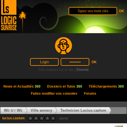
549 visiteurs sur le site |
S'incrire
News et Actualités
360
Dossiers et Tutos
360
Téléchargements
360
Faites modifier vos consoles
Forums
Wii U / Wii
Ville annecy
Technicien Lucius.caelum
lucius.caelum
aucun