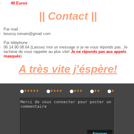
40 Euros
|| Contact ||
Par mail :
boussy.romain@gmail.com
Par téléphone :
06.14.90.08.64 (Laissez moi un message si je ne vous réponds pas. Je
tacherai de vous rappeler au plus vite!
Je ne réponds pas aux appels
masqués
)
A très vite j'éspère!
*****
****
***
**
*
Envoyer