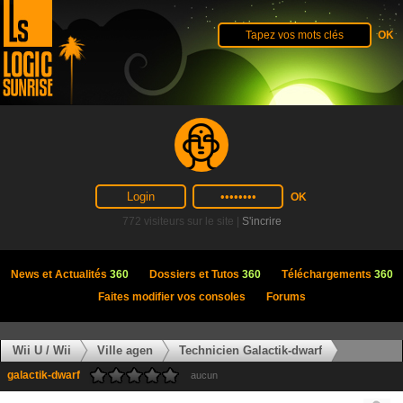
772 visiteurs sur le site |
S'incrire
News et Actualités
360
Dossiers et Tutos
360
Téléchargements
360
Faites modifier vos consoles
Forums
Wii U / Wii
Ville agen
Technicien Galactik-dwarf
galactik-dwarf
aucun