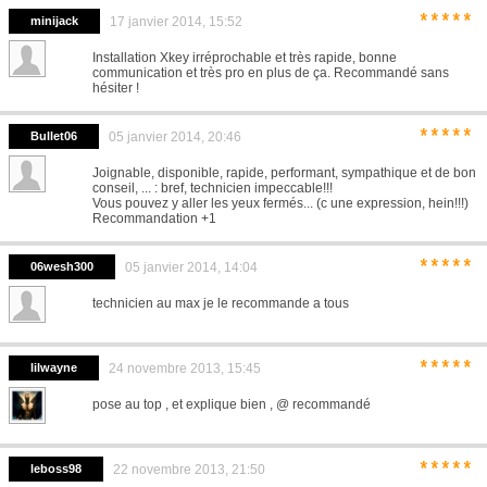
*****
minijack
17 janvier 2014, 15:52
Installation Xkey irréprochable et très rapide, bonne
communication et très pro en plus de ça. Recommandé sans
hésiter !
*****
Bullet06
05 janvier 2014, 20:46
Joignable, disponible, rapide, performant, sympathique et de bon
conseil, ... : bref, technicien impeccable!!!
Vous pouvez y aller les yeux fermés... (c une expression, hein!!!)
Recommandation +1
*****
06wesh300
05 janvier 2014, 14:04
technicien au max je le recommande a tous
*****
lilwayne
24 novembre 2013, 15:45
pose au top , et explique bien , @ recommandé
*****
leboss98
22 novembre 2013, 21:50