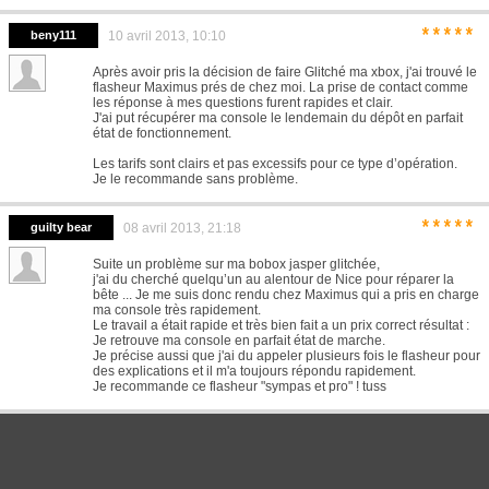
*****
beny111
10 avril 2013, 10:10
Après avoir pris la décision de faire Glitché ma xbox, j'ai trouvé le
flasheur Maximus prés de chez moi. La prise de contact comme
les réponse à mes questions furent rapides et clair.
J'ai put récupérer ma console le lendemain du dépôt en parfait
état de fonctionnement.
Les tarifs sont clairs et pas excessifs pour ce type d’opération.
Je le recommande sans problème.
*****
guilty bear
08 avril 2013, 21:18
Suite un problème sur ma bobox jasper glitchée,
j'ai du cherché quelqu’un au alentour de Nice pour réparer la
bête ... Je me suis donc rendu chez Maximus qui a pris en charge
ma console très rapidement.
Le travail a était rapide et très bien fait a un prix correct résultat :
Je retrouve ma console en parfait état de marche.
Je précise aussi que j'ai du appeler plusieurs fois le flasheur pour
des explications et il m'a toujours répondu rapidement.
Je recommande ce flasheur "sympas et pro" ! tuss