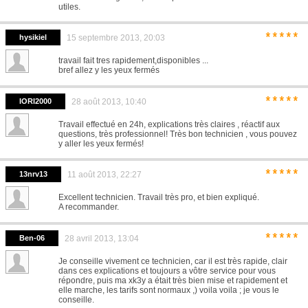
utiles.
*****
hysikiel
15 septembre 2013, 20:03
travail fait tres rapidement,disponibles ...
bref allez y les yeux fermés
*****
IORI2000
28 août 2013, 10:40
Travail effectué en 24h, explications très claires , réactif aux
questions, très professionnel! Très bon technicien , vous pouvez
y aller les yeux fermés!
*****
13nrv13
11 août 2013, 22:27
Excellent technicien. Travail très pro, et bien expliqué.
A recommander.
*****
Ben-06
28 avril 2013, 13:04
Je conseille vivement ce technicien, car il est très rapide, clair
dans ces explications et toujours a vôtre service pour vous
répondre, puis ma xk3y a était très bien mise et rapidement et
elle marche, les tarifs sont normaux ,) voila voila ; je vous le
conseille.