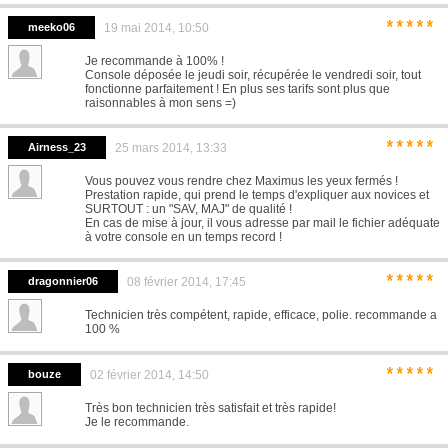
*****
meeko06
19 mai 2014, 10:50
Je recommande à 100% !
Console déposée le jeudi soir, récupérée le vendredi soir, tout
fonctionne parfaitement ! En plus ses tarifs sont plus que
raisonnables à mon sens =)
*****
Airness_23
25 mars 2014, 13:33
Vous pouvez vous rendre chez Maximus les yeux fermés !
Prestation rapide, qui prend le temps d'expliquer aux novices et
SURTOUT : un "SAV, MAJ" de qualité !
En cas de mise à jour, il vous adresse par mail le fichier adéquate
à votre console en un temps record !
*****
dragonnier06
08 février 2014, 17:45
Technicien très compétent, rapide, efficace, polie. recommande a
100 %
*****
bouze
02 février 2014, 14:50
Très bon technicien très satisfait et très rapide!
Je le recommande.