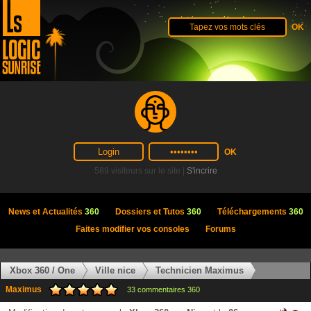
589 visiteurs sur le site |
S'incrire
News et Actualités
360
Dossiers et Tutos
360
Téléchargements
360
Faites modifier vos consoles
Forums
Xbox 360 / One
Ville nice
Technicien Maximus
Maximus
33 commentaires 360