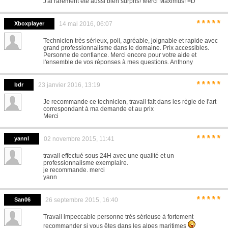
J'ai rarement été aussi bien surpris! Merci Maximus! =D
*****
Xboxplayer
14 mai 2016, 06:07
Technicien très sérieux, poli, agréable, joignable et rapide avec
grand professionnalisme dans le domaine. Prix accessibles.
Personne de confiance. Merci encore pour votre aide et
l'ensemble de vos réponses à mes questions. Anthony
*****
bdr
23 janvier 2016, 13:19
Je recommande ce technicien, travail fait dans les règle de l'art
correspondant à ma demande et au prix
Merci
*****
yannl
02 novembre 2015, 11:41
travail effectué sous 24H avec une qualité et un
professionnalisme exemplaire.
je recommande. merci
yann
*****
San06
26 septembre 2015, 16:40
Travail impeccable personne très sérieuse à fortement
recommander si vous êtes dans les alpes maritimes