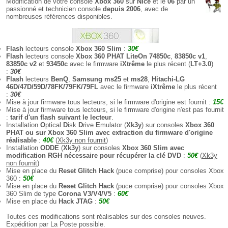
Modification de votre console
Xbox 360
sur
Nice
et le
06
par un
passionné et technicien console
depuis 2006
, avec de
nombreuses références disponibles.
Flash
lecteurs console
Xbox 360 Slim
:
30€
Flash
lecteurs console
Xbox 360 PHAT LiteOn 74850c
,
83850c v1
,
83850c v2
et
93450c
avec le firmware
iXtrême
le plus récent (
LT+3.0
)
:
30€
Flash
lecteurs
BenQ
,
Samsung ms25
et
ms28
,
Hitachi-LG
46D/47D/59D/78FK/79FK/79FL
avec le firmware
iXtrême
le plus récent
:
30€
Mise à jour firmware tous lecteurs, si le firmware d'origine est fournit :
15€
Mise à jour firmware tous lecteurs, si le firmware d'origine n'est pas fournit
:
tarif d'un flash suivant le lecteur
.
Installation
O
ptical
D
isk
D
rive
E
mulator (
Xk3y
) sur consoles
Xbox 360
PHAT ou sur Xbox 360 Slim avec extraction du firmware d'origine
réalisable
:
40€
(
Xk3y non fournit
)
Installation
ODDE
(
Xk3y
) sur consoles
Xbox 360 Slim avec
modification RGH nécessaire pour récupérer la clé DVD
:
50€
(
Xk3y
non fournit
)
Mise en place du
Reset Glitch Hack
(puce comprise) pour consoles Xbox
360 :
50€
Mise en place du
Reset Glitch Hack
(puce comprise) pour consoles Xbox
360 Slim de type
Corona V3/V4/V5
:
60€
Mise en place du
Hack JTAG
:
50€
Toutes ces modifications sont réalisables sur des consoles neuves.
Expédition par La Poste possible.