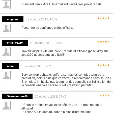
Vraiment rien à dire!! Un excellent travail, très pro et rapide!
*****
magicoz
31 octobre 2013, 10:39
Personne de confiance et très efficace.
*****
chris_06250
29 octobre 2013, 17:02
Travail fait plus vite que prévu, rapide et efficace (pose xkey sur
xbox360 nécessitant un glitch)!
*****
neira
16 octobre 2013, 19:27
Service irréprochable, tarifs raisonnables comptes tenu de la
prestation, délais plus que correcte! je recommande sans soucis !
Et en plus, il n'hésite pas à donner des conseils sur l'utilisation de
la console une fois hackée ! Bref Prestation parfaite !
****
Samsoumme06
15 octobre 2013, 07:46
Réponse rapide, travail effectuée en 24h. En bref, rapide et
efficace!
Et cerise sur le gâteau, donne pleins d'informations