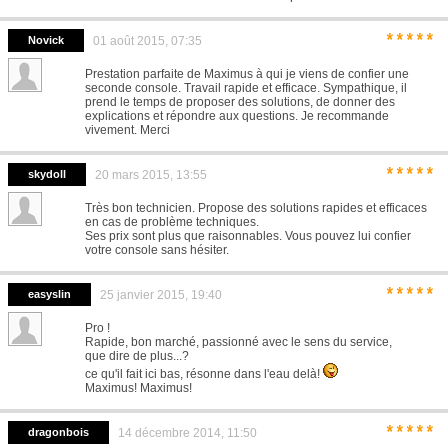
*****
Novick
01 août 2015, 07:35
Prestation parfaite de Maximus à qui je viens de confier une
seconde console. Travail rapide et efficace. Sympathique, il
prend le temps de proposer des solutions, de donner des
explications et répondre aux questions. Je recommande
vivement. Merci
*****
skydoll
20 mars 2015, 13:55
Très bon technicien. Propose des solutions rapides et efficaces
en cas de problème techniques.
Ses prix sont plus que raisonnables. Vous pouvez lui confier
votre console sans hésiter.
*****
easyslin
25 janvier 2015, 19:40
Pro !
Rapide, bon marché, passionné avec le sens du service,
que dire de plus...?
ce qu'il fait ici bas, résonne dans l'eau delà!
Maximus! Maximus!
*****
dragonbois
14 décembre 2014, 11:50