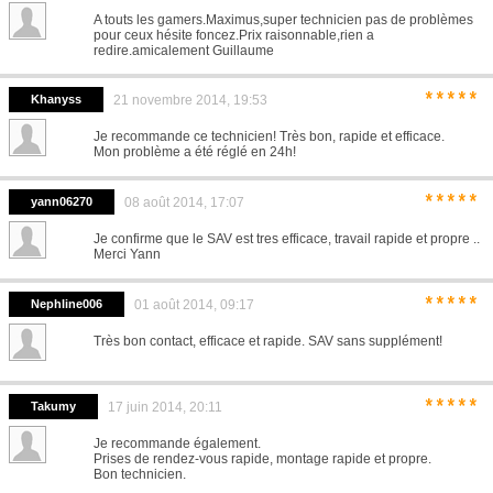
A touts les gamers.Maximus,super technicien pas de problèmes
pour ceux hésite foncez.Prix raisonnable,rien a
redire.amicalement Guillaume
*****
Khanyss
21 novembre 2014, 19:53
Je recommande ce technicien! Très bon, rapide et efficace.
Mon problème a été réglé en 24h!
*****
yann06270
08 août 2014, 17:07
Je confirme que le SAV est tres efficace, travail rapide et propre ..
Merci Yann
*****
Nephline006
01 août 2014, 09:17
Très bon contact, efficace et rapide. SAV sans supplément!
*****
Takumy
17 juin 2014, 20:11
Je recommande également.
Prises de rendez-vous rapide, montage rapide et propre.
Bon technicien.