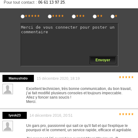
Pour tout contact :
06 61 13 97 25
.
*****
****
***
**
*
Envoyer
*****
Mamushido
15 décembre 2020, 18:19
Excellent technicien, très bonne communication, du bon travail,
j’ai fait modifié plusieurs consoles et toujours impeccable.
Allez y foncer sans soucis !
Merci.
*****
lyesk23
14 décembre 2016, 20:51
Un gars pro, passionné qui sait ce qu'il fait et qui t'explique le
pourquoi et le comment, un service rapide, efficace et agréable.