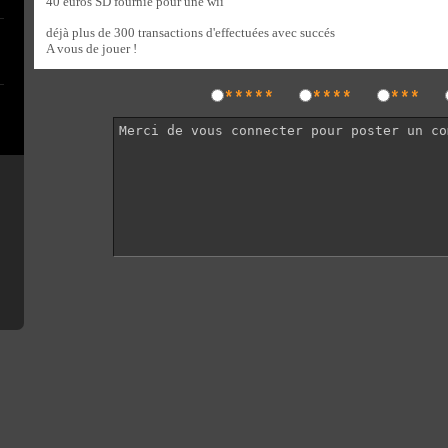
40 euros SD fournie pour une wii
déjà plus de 300 transactions d'effectuées avec succés
A vous de jouer !
*****
****
***