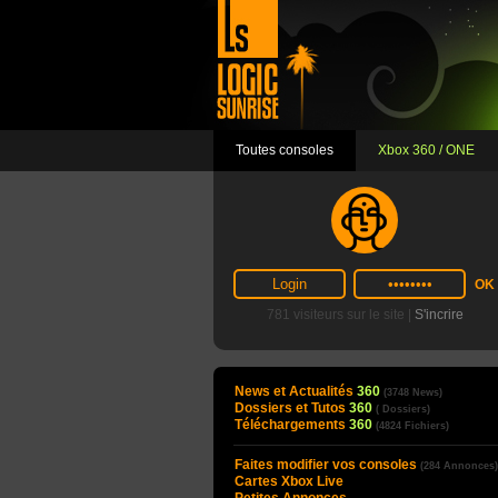
Toutes consoles
Xbox 360 / ONE
781 visiteurs sur le site |
S'incrire
News et Actualités
360
(3748 News)
Dossiers et Tutos
360
( Dossiers)
Téléchargements
360
(4824 Fichiers)
Faites modifier vos consoles
(284 Annonces)
Cartes Xbox Live