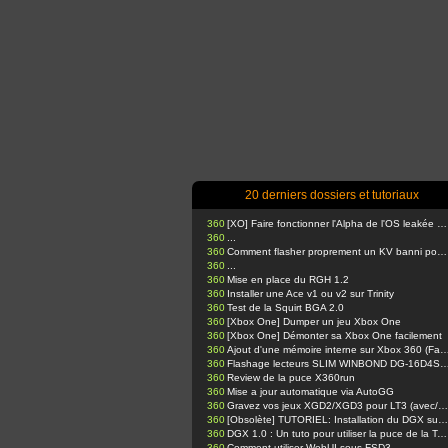
20 derniers dossiers et tutoriaux
360
[XO] Faire fonctionner l'Alpha de l'OS leakée sur Xbox One
360
...
360
Comment flasher proprement un KV banni pour votre console glitchée avec J-Runner
360
...
360
Mise en place du RGH 1.2
360
Installer une Ace v1 ou v2 sur Trinity
360
Test de la Squirt BGA 2.0
360
[Xbox One] Dumper un jeu Xbox One
360
[Xbox One] Démonter sa Xbox One facilement
360
Ajout d'une mémoire interne sur Xbox 360
360
Flashage lecteurs SLIM WINBOND DG-16D4S via Kamikaze Template & USB Pro. (Expliquations pr
360
Review de la puce X360run
360
Mise a jour automatique via AutoGG
360
Gravez vos jeux XGD2/XGD3 pour LT3 (avec/sans BurnerMax PT)
360
[Obsolète] TUTORIEL: Installation du DGX sur Trinity !!
360
DGX 1.0 : Un tuto pour utiliser la puce de la Team Xecuter
360
Comment utiliser WebUI sous FSD3