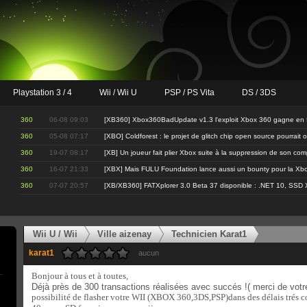
Playstation 3 / 4
Wii / Wii U
PSP / PS Vita
DS / 3DS
360
06-08 09:03
[XB360] Xbox360BadUpdate v1.3 l'exploit Xbox 360 gagne en fi
360
05-08 07:17
[XBO] Coldforest : le projet de glitch chip open source pourrait 
360
19-07 08:17
[XB] Un joueur fait plier Xbox suite à la suppression de son co
360
16-07 21:33
[XBX] Mais FULU Foundation lance aussi un bounty pour la Xbo
360
07-07 20:57
[XB/XB360] FATXplorer 3.0 Beta 37 disponible : .NET 10, SSD 
Wii U / Wii
Ville aizenay
Technicien Karat1
karat1
aucun
Bonjour à tous et à toutes,
Déjà près de 300 transactions réalisées avec succés !( merci de votr
possibilité de flasher votre WII (XBOX 360,3DS,PSP)dans des délais trés co