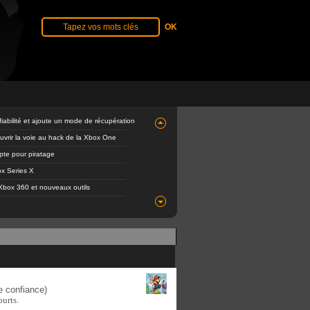
abilité et ajoute un mode de récupération
ouvrir la voie au hack de la Xbox One
mpte pour piratage
x Series X
Xbox 360 et nouveaux outils
e confiance)
urts.