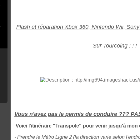
Flash et réparation Xbox 360, Nintendo Wii, Sony
Sur Tourcoing ! ! !
Vous n'avez pas le permis de conduire ??? P
Voici l'itinéraire "Transpole" pour venir jusqu'à mon 
- Prendre le Métro Ligne 2 (la direction varie selon l'endr