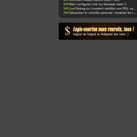
360
Bien configurer Link sur freestyle dash 3
360
Led Debug ou comment modifier son ROL sans ajouter de led supplémentaire ;-)
360
Désactiver le contrôle parental / remettre les réglages d'usine.