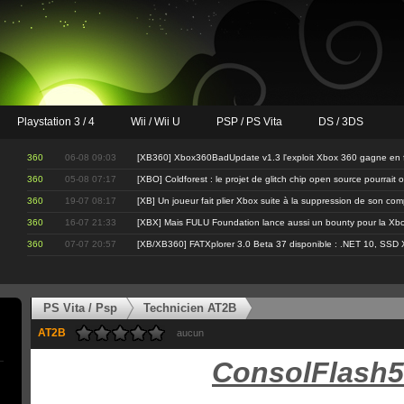
Playstation 3 / 4
Wii / Wii U
PSP / PS Vita
DS / 3DS
360
06-08 09:03
[XB360] Xbox360BadUpdate v1.3 l'exploit Xbox 360 gagne en fi
360
05-08 07:17
[XBO] Coldforest : le projet de glitch chip open source pourrait 
360
19-07 08:17
[XB] Un joueur fait plier Xbox suite à la suppression de son co
360
16-07 21:33
[XBX] Mais FULU Foundation lance aussi un bounty pour la Xbo
360
07-07 20:57
[XB/XB360] FATXplorer 3.0 Beta 37 disponible : .NET 10, SSD 
PS Vita / Psp
Technicien AT2B
AT2B
aucun
ConsolFlash