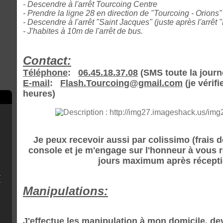
- Descendre à l'arrêt Tourcoing Centre
- Prendre la ligne 28 en direction de "Tourcoing - Orions"
- Descendre à l'arrêt "Saint Jacques" (juste après l'arrêt 
- J'habites à 10m de l'arrêt de bus.
Contact:
Téléphone
:
06.45.18.37.08
(SMS toute la journé
E-mail
:
Flash.Tourcoing@gmail.com
(je vérif
heures)
Je peux recevoir aussi par colissimo (frais d
console et je m'engage sur l'honneur à vous 
jours maximum après réceptio
 (Fat/Slim)
écises pour débutants).
Manipulations:
J'effectue les manipulation à mon domicile, d