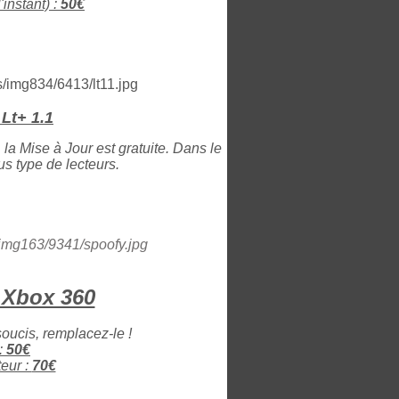
instant) :
50€
Lt+ 1.1
 la Mise à Jour est gratuite. Dans le
s type de lecteurs.
 Xbox 360
soucis, remplacez-le !
:
50€
eur :
70€