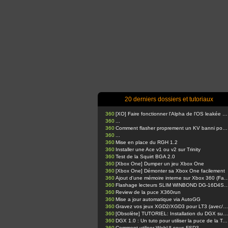
20 derniers dossiers et tutoriaux
360
[XO] Faire fonctionner l'Alpha de l'OS leakée sur Xbox One
360
...
360
Comment flasher proprement un KV banni pour votre console glitchée avec J-Runner
360
...
360
Mise en place du RGH 1.2
360
Installer une Ace v1 ou v2 sur Trinity
360
Test de la Squirt BGA 2.0
360
[Xbox One] Dumper un jeu Xbox One
360
[Xbox One] Démonter sa Xbox One facilement
360
Ajout d'une mémoire interne sur Xbox 360
360
Flashage lecteurs SLIM WINBOND DG-16D4S via Kamikaze Template & USB Pro. (Expliquations pr
360
Review de la puce X360run
360
Mise a jour automatique via AutoGG
360
Gravez vos jeux XGD2/XGD3 pour LT3 (avec/sans BurnerMax PT)
360
[Obsolète] TUTORIEL: Installation du DGX sur Trinity !!
360
DGX 1.0 : Un tuto pour utiliser la puce de la Team Xecuter
360
Comment utiliser WebUI sous FSD3