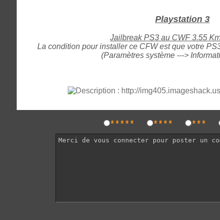
Playstation 3
Jailbreak PS3 au CWF 3.55 K
La condition pour installer ce CFW est que votre P
(Paramètres système ---> Informa
*****
****
***