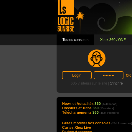
Toutes consoles
Xbox 360 / ONE
605 visiteurs sur le site |
S'incrire
News et Actualités
360
(3748 News)
Dossiers et Tutos
360
( Dossiers)
Téléchargements
360
(4824 Fichiers)
Faites modifier vos consoles
(284 Annonces)
Cartes Xbox Live