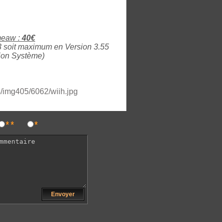
meaw :
40€
S3 soit maximum en Version 3.55
tion Système)
**
*
Envoyer