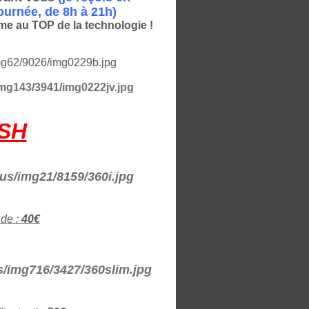
ournée, de 8h à 21h)
ome au TOP de la technologie !
ASH
 de :
40€