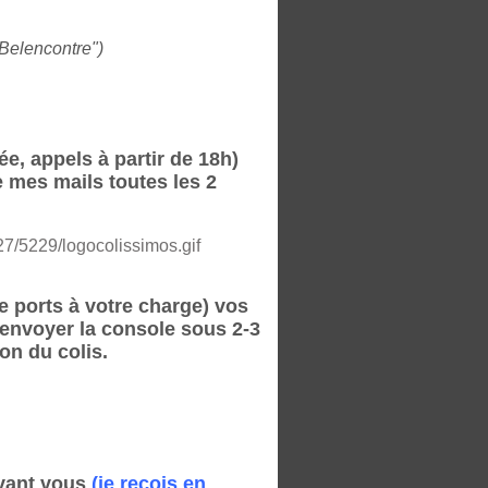
"Belencontre")
e, appels à partir de 18h)
ie mes mails toutes les 2
e ports à votre charge) vos
renvoyer la console sous 2-3
n du colis.
evant vous
(je reçois en