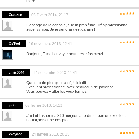
merci
*****
Crauzen
03 février 2014, 21:17
Flashage de la console, aucun problème. Très professionnel,
super sympa. Je reviendrai c'est garanti !
*****
OsTeel
16 novembre 2013, 12:41
Bonjour , E-mail envoyer pour des infos merci
*****
chris0044
14 septembre 2013, 11:41
Que dire de plus qui n'a déjà été dit.
Excellent professionnel avec beaucoup de patience.
Vous pouvez y aller les yeux fermés.
*****
jerka
07 février 2013, 14:12
J'ai fait flasher ma 360 hier,rien à re-dire a part un excellent
boulot,personne très pro.
*****
xkeydog
24 janvier 2013, 20:13