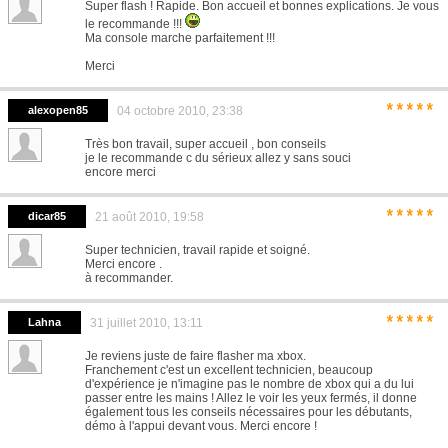
Super flash ! Rapide. Bon accueil et bonnes explications. Je vous
le recommande !!!
Ma console marche parfaitement !!!
Merci
*****
alexopen85
04 octobre 2010, 23:38
Très bon travail, super accueil , bon conseils
je le recommande c du sérieux allez y sans souci
encore merci
*****
dicar85
21 août 2010, 19:58
Super technicien, travail rapide et soigné.
Merci encore .
à recommander.
*****
Lahna
31 juillet 2010, 13:11
Je reviens juste de faire flasher ma xbox.
Franchement c'est un excellent technicien, beaucoup
d'expérience je n'imagine pas le nombre de xbox qui a du lui
passer entre les mains ! Allez le voir les yeux fermés, il donne
également tous les conseils nécessaires pour les débutants,
démo à l'appui devant vous. Merci encore !