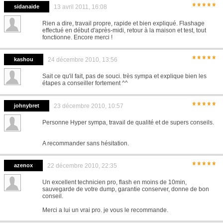
*****
sidanaide
13 avril 2011, 16:08
Rien a dire, travail propre, rapide et bien expliqué. Flashage
effectué en début d'après-midi, retour à la maison et test, tout
fonctionne. Encore merci !
*****
kashou
24 décembre 2010, 13:56
Sait ce qu'il fait, pas de souci. très sympa et explique bien les
étapes a conseiller fortement ^^
*****
johnybret
23 décembre 2010, 10:57
Personne Hyper sympa, travail de qualité et de supers conseils.
A recommander sans hésitation.
*****
azenox
22 décembre 2010, 22:35
Un excellent technicien pro, flash en moins de 10min,
sauvegarde de votre dump, garantie conserver, donne de bon
conseil.
Merci a lui un vrai pro. je vous le recommande.