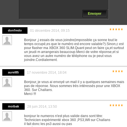
Envoyer
*****
donfredo
01 décembre 2014, 09:15
Bonjour ,j essais de vous joindre(impossible ça sonne tout le
temps occupé,es que le numéro est encore valable?).Sinon,c est
pour flasher ma XBOX 360 SLIM.Quant peut on faire ça,et surtout
un jeudi m arrangerais beaucoup.Merci de votre réponse,et si
vous avez un autre numéro de téléphone ou je peut vous
joindre.Cordialement.
****
aurel85
17 novembre 2014, 18:04
Bonjour, je vous ai envoyé un mail il y a quelques semaines mais
pas de réponse. Nous sommes très intéressés pour une XBOX
360. Sur Challans.
Merci !!!
*****
moibak
28 juin 2014, 13:50
bonjour le numeros n'est plus valide dans sont titre:
Technicien expérimenté xbox 360 ,PS3,WII sur Challans
il fait donc les ps3 aussi ou pas