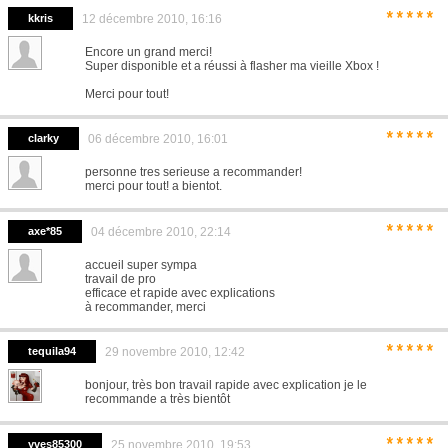
*****
kkris
12 décembre 2010, 16:16
Encore un grand merci!
Super disponible et a réussi à flasher ma vieille Xbox !
Merci pour tout!
*****
clarky
06 décembre 2010, 16:01
personne tres serieuse a recommander!
merci pour tout! a bientot.
*****
axe*85
04 décembre 2010, 22:14
accueil super sympa
travail de pro
efficace et rapide avec explications
à recommander, merci
*****
tequila94
29 novembre 2010, 12:42
bonjour, très bon travail rapide avec explication je le
recommande a très bientôt
*****
yves85300
25 novembre 2010, 19:53