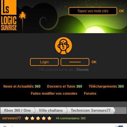
792 visiteurs sur le site |
S'incrire
News et Actualités
360
Dossiers et Tutos
360
Téléchargements
360
Faites modifier vos consoles
Forums
Xbox 360 / One
Ville challans
Technicien Serveurx77
serveurx77
44 commentaires 360