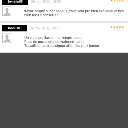
*****
benelin85
09 mai 2010, 10:50
travail soigné super serieux ,travailleur pro bien expliquer et tres
bien recu a conseiller
*****
fab85300
09 mai 2010, 10:50
Un vraie pro flash en un temps record
Pose de puces cygnos vraiment rapide
Travaille propre et soigner aller i les yeux fermer