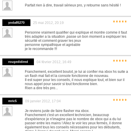
Parfait rien à dire, travail sérieux pro, y retourne sans hésité !
*****
yoda85270
25 mai 2012, 20:19
Personne vraiment qualifier qui explique et montre comme il faut
très adapter a la situation ,passe un bon moment a expliquer les
sécurité et comment graver les jeux
personne sympathique et agréable
je le recommande !!!
*****
rougedidired
04 février 2012, 16:49
Franchement, excellent boulot, je lui ai confier ma xbox hs suite a
un flash mal fait et la console fonctionne de nouveau.
Il est super pour les conseils, il nous explique tout, et bien sur il
nous appel pour savoir si tout fonctionne bien.
Rien a dire très pro...
*****
mric5
09 janvier 2012, 17:04
Je reviens juste de faire flasher ma xbox.
Franchement c'est un excellent technicien, beaucoup
d'expérience je n'imagine pas le nombre de xbox qui a du lui
passer entre les mains ! Allez le voir les yeux fermés, il donne
également tous les conseils nécessaires pour les débutants,