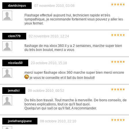
*****
davidcirqus
07 novembre 2010, 03:08
Flashage effectué aujourd hui, technicien rapide et très
sympathique, je recommande fortement vous pouvez y aller les
yeux fermer.
*****
clem779
02 novembre 2010, 12:24
flashage de ma xbox 360 il y a 2 semaines, marche super bien
du très bon boulot, merci a vous
*****
nicolas50
23 octobre 2010, 15:18
merci super flashage xbox 360 marche super bien merci encore
je vous le conseille et il fait du bon boulot!
*****
jemalici
09 octobre 2010, 00:52
Du très bon travail. Tout marche à merveille. De bons conseils, de
bonnes explications, tout ce qu'il faut quoi.
Quelqu'un qui sait ce qu'il fait. A recommander.
*****
joelafrangipane
08 octobre 2010, 22:10