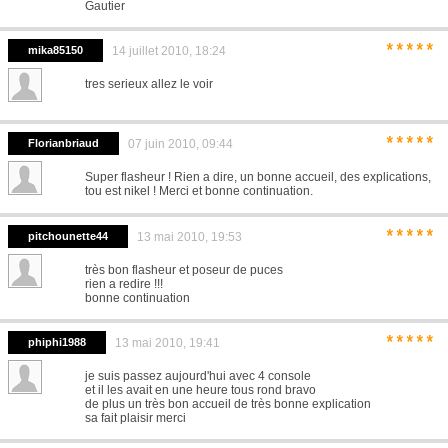
Gautier
*****
mika85150
14 juillet 2010, 18:24
tres serieux allez le voir
*****
Florianbriaud
07 juin 2010, 09:44
Super flasheur ! Rien a dire, un bonne accueil, des explications,
tou est nikel ! Merci et bonne continuation.
*****
pitchounette44
13 mai 2010, 19:53
très bon flasheur et poseur de puces
rien a redire !!!
bonne continuation
*****
phiphi1988
13 mai 2010, 19:41
je suis passez aujourd'hui avec 4 console
et il les avait en une heure tous rond bravo
de plus un très bon accueil de très bonne explication
sa fait plaisir merci