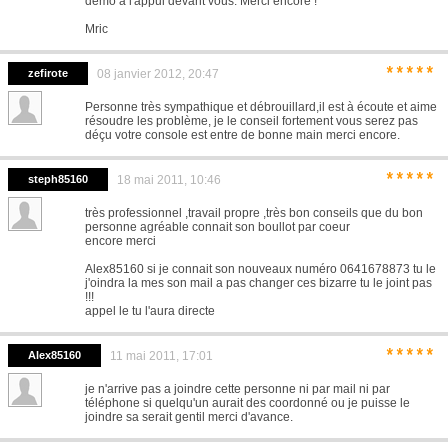
démo à l'appui devant vous. Merci encore !
Mric
*****
zefirote
08 janvier 2012, 20:47
Personne très sympathique et débrouillard,il est à écoute et aime
résoudre les problème, je le conseil fortement vous serez pas
déçu votre console est entre de bonne main merci encore.
*****
steph85160
18 mai 2011, 10:46
très professionnel ,travail propre ,très bon conseils que du bon
personne agréable connait son boullot par coeur
encore merci
Alex85160 si je connait son nouveaux numéro 0641678873 tu le
j'oindra la mes son mail a pas changer ces bizarre tu le joint pas
!!!
appel le tu l'aura directe
*****
Alex85160
11 mai 2011, 17:01
je n'arrive pas a joindre cette personne ni par mail ni par
téléphone si quelqu'un aurait des coordonné ou je puisse le
joindre sa serait gentil merci d'avance.