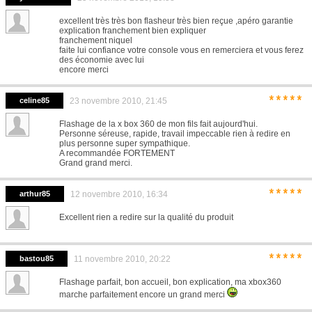
excellent très très bon flasheur très bien reçue ,apéro garantie
explication franchement bien expliquer
franchement niquel
faite lui confiance votre console vous en remerciera et vous ferez
des économie avec lui
encore merci
*****
celine85
23 novembre 2010, 21:45
Flashage de la x box 360 de mon fils fait aujourd'hui.
Personne séreuse, rapide, travail impeccable rien à redire en
plus personne super sympathique.
A recommandée FORTEMENT
Grand grand merci.
*****
arthur85
12 novembre 2010, 16:34
Excellent rien a redire sur la qualité du produit
*****
bastou85
11 novembre 2010, 20:22
Flashage parfait, bon accueil, bon explication, ma xbox360
marche parfaitement encore un grand merci