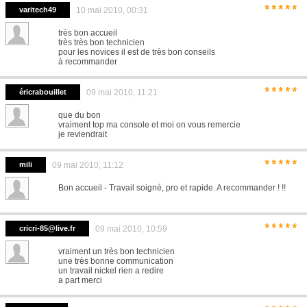
*****
varitech49
10 mai 2010, 00:31
très bon accueil
très très bon technicien
pour les novices il est de très bon conseils
à recommander
*****
éricrabouillet
09 mai 2010, 11:21
que du bon
vraiment top ma console et moi on vous remercie
je reviendrait
*****
mili
09 mai 2010, 11:12
Bon accueil - Travail soigné, pro et rapide. A recommander ! !!
*****
cricri-85@live.fr
09 mai 2010, 10:59
vraiment un très bon technicien
une très bonne communication
un travail nickel rien a redire
a part merci