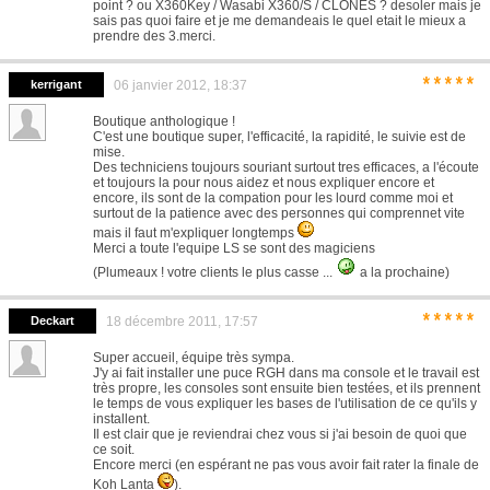
point ? ou X360Key / Wasabi X360/S / CLONES ? desoler mais je
sais pas quoi faire et je me demandeais le quel etait le mieux a
prendre des 3.merci.
*****
kerrigant
06 janvier 2012, 18:37
Boutique anthologique !
C'est une boutique super, l'efficacité, la rapidité, le suivie est de
mise.
Des techniciens toujours souriant surtout tres efficaces, a l'écoute
et toujours la pour nous aidez et nous expliquer encore et
encore, ils sont de la compation pour les lourd comme moi et
surtout de la patience avec des personnes qui comprennet vite
mais il faut m'expliquer longtemps
Merci a toute l'equipe LS se sont des magiciens
(Plumeaux ! votre clients le plus casse ...
a la prochaine)
*****
Deckart
18 décembre 2011, 17:57
Super accueil, équipe très sympa.
J'y ai fait installer une puce RGH dans ma console et le travail est
très propre, les consoles sont ensuite bien testées, et ils prennent
le temps de vous expliquer les bases de l'utilisation de ce qu'ils y
installent.
Il est clair que je reviendrai chez vous si j'ai besoin de quoi que
ce soit.
Encore merci (en espérant ne pas vous avoir fait rater la finale de
Koh Lanta
).