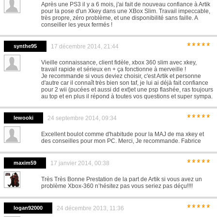
Après une PS3 il y a 6 mois, j'ai fait de nouveau confiance à Artik
pour la pose d'un Xkey dans une XBox Slim. Travail impeccable,
très propre, zéro problème, et une disponibilité sans faille. A
conseiller les yeux fermés !
*****
synthe95
17 décembre 2014, 21:44
Vieille connaissance, client fidèle, xbox 360 slim avec xkey,
travail rapide et sérieux en + ça fonctionne à merveille !
Je recommande si vous deviez choisir, c'est Artik et personne
d'autre car il connaît très bien son taf, je lui ai déjà fait confiance
pour 2 wii (pucées et aussi dd ext)et une psp flashée, ras toujours
au top et en plus il répond à toutes vos questions et super sympa.
*****
lewooki
24 septembre 2014, 09:34
Excellent boulot comme d'habitude pour la MAJ de ma xkey et
des conseilles pour mon PC. Merci, Je recommande. Fabrice
*****
maxim59
17 janvier 2014, 00:38
Très Très Bonne Prestation de la part de Artik si vous avez un
problème Xbox-360 n’hésitez pas vous seriez pas déçu!!!!
*****
logan92000
24 décembre 2013, 11:36