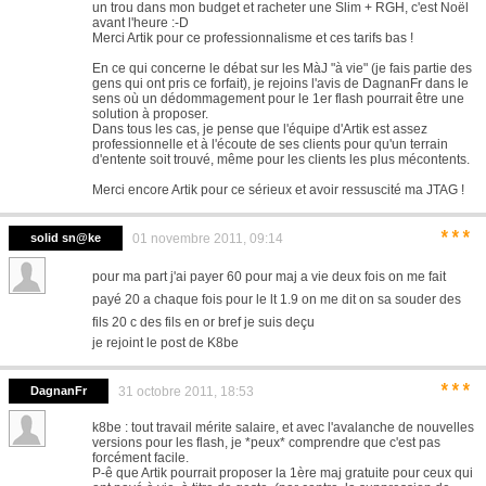
un trou dans mon budget et racheter une Slim + RGH, c'est Noël
avant l'heure :-D
Merci Artik pour ce professionnalisme et ces tarifs bas !
En ce qui concerne le débat sur les MàJ "à vie" (je fais partie des
gens qui ont pris ce forfait), je rejoins l'avis de DagnanFr dans le
sens où un dédommagement pour le 1er flash pourrait être une
solution à proposer.
Dans tous les cas, je pense que l'équipe d'Artik est assez
professionnelle et à l'écoute de ses clients pour qu'un terrain
d'entente soit trouvé, même pour les clients les plus mécontents.
Merci encore Artik pour ce sérieux et avoir ressuscité ma JTAG !
***
solid sn@ke
01 novembre 2011, 09:14
pour ma part j'ai payer 60 pour maj a vie deux fois on me fait
payé 20 a chaque fois pour le lt 1.9 on me dit on sa souder des
fils 20 c des fils en or bref je suis deçu
je rejoint le post de K8be
***
DagnanFr
31 octobre 2011, 18:53
k8be : tout travail mérite salaire, et avec l'avalanche de nouvelles
versions pour les flash, je *peux* comprendre que c'est pas
forcément facile.
P-ê que Artik pourrait proposer la 1ère maj gratuite pour ceux qui