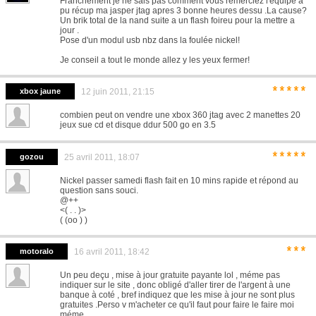
Franchement je ne sais pas comment vous remerciez l'équipe a
pu récup ma jasper jtag apres 3 bonne heures dessu .La cause?
Un brik total de la nand suite a un flash foireu pour la mettre a
jour .
Pose d'un modul usb nbz dans la foulée nickel!
Je conseil a tout le monde allez y les yeux fermer!
*****
xbox jaune
12 juin 2011, 21:15
combien peut on vendre une xbox 360 jtag avec 2 manettes 20
jeux sue cd et disque ddur 500 go en 3.5
*****
gozou
25 avril 2011, 18:07
Nickel passer samedi flash fait en 10 mins rapide et répond au
question sans souci.
@++
<( . . )>
( (oo ) )
***
motoralo
16 avril 2011, 18:42
Un peu deçu , mise à jour gratuite payante lol , méme pas
indiquer sur le site , donc obligé d'aller tirer de l'argent à une
banque à coté , bref indiquez que les mise à jour ne sont plus
gratuites .Perso v m'acheter ce qu'il faut pour faire le faire moi
méme