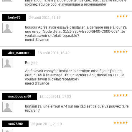
Mise a jour faite il y a quelque temps chez eux travaille rapide et
soignez équipe cool et dynamique a recommander
****
korky78
24 août 2011, 21:17
boujour Après avoir essayé d'installer la derniere mise à jour, j'ai
une erreur (code d'état: 3151-335A-B800-0F00-C000-0034, Je
voulais savoir si c'était réparable?
merci d'avance
*****
alex_nanterre
16 août 2011, 16:42
Bonjour,
Après avoir essayé d'installer la derniere mise à jour, j'ai une
erreur E65 à l'allumage. J'ai un lecteur BenQ flashé en LT+. Je
voulais savoir si c'était réparable?
merci d'avance
*****
maxiboucan80
13 août 2011, 17:53
bonsoir j'ai une erreur e74 sur ma jtag est' ce que vs pouvez faire
reparer ?
*****
seb78200
25 juin 2011, 21:19