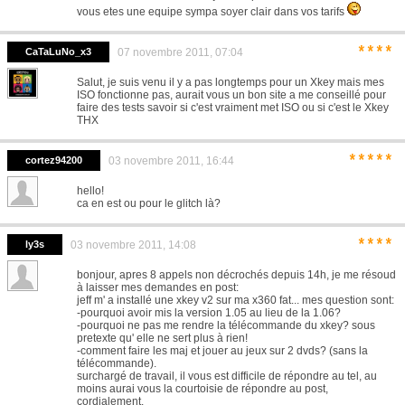
vous etes une equipe sympa soyer clair dans vos tarifs
****
CaTaLuNo_x3
07 novembre 2011, 07:04
Salut, je suis venu il y a pas longtemps pour un Xkey mais mes
ISO fonctionne pas, aurait vous un bon site a me conseillé pour
faire des tests savoir si c'est vraiment met ISO ou si c'est le Xkey
THX
*****
cortez94200
03 novembre 2011, 16:44
hello!
ca en est ou pour le glitch là?
****
ly3s
03 novembre 2011, 14:08
bonjour, apres 8 appels non décrochés depuis 14h, je me résoud
à laisser mes demandes en post:
jeff m' a installé une xkey v2 sur ma x360 fat... mes question sont:
-pourquoi avoir mis la version 1.05 au lieu de la 1.06?
-pourquoi ne pas me rendre la télécommande du xkey? sous
pretexte qu' elle ne sert plus à rien!
-comment faire les maj et jouer au jeux sur 2 dvds? (sans la
télécommande).
surchargé de travail, il vous est difficile de répondre au tel, au
moins aurai vous la courtoisie de répondre au post,
cordialement.