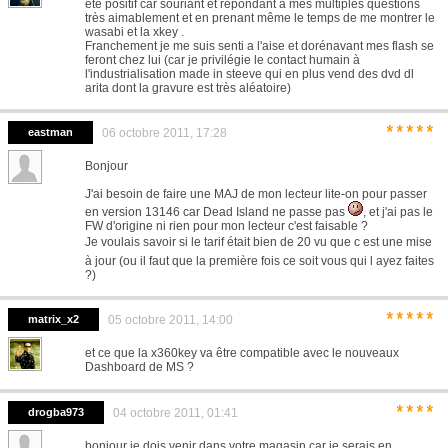
été positif car souriant et répondant à mes multiples questions
très aimablement et en prenant même le temps de me montrer le
wasabi et la xkey .
Franchement je me suis senti a l'aise et dorénavant mes flash se
feront chez lui (car je privilégie le contact humain à
l'industrialisation made in steeve qui en plus vend des dvd dl
arita dont la gravure est très aléatoire)
*****
eastman
06 octobre 2011, 17:28
Bonjour
J'ai besoin de faire une MAJ de mon lecteur lite-on pour passer
en version 13146 car Dead Island ne passe pas
, et j'ai pas le
FW d'origine ni rien pour mon lecteur c'est faisable ?
Je voulais savoir si le tarif était bien de 20 vu que c est une mise
à jour (ou il faut que la première fois ce soit vous qui l ayez faites
?)
*****
matrix_x2
05 octobre 2011, 14:00
et ce que la x360key va être compatible avec le nouveaux
Dashboard de MS ?
****
drogba973
04 octobre 2011, 01:41
bonjour je dois venir dans votre magasin car je serais en