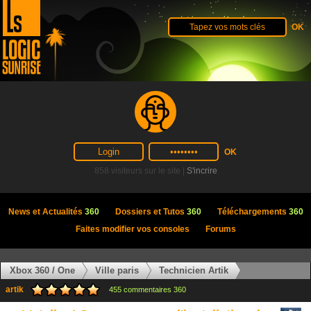
858 visiteurs sur le site |
S'incrire
News et Actualités
360
Dossiers et Tutos
360
Téléchargements
360
Faites modifier vos consoles
Forums
Xbox 360 / One
Ville paris
Technicien Artik
artik
455 commentaires 360