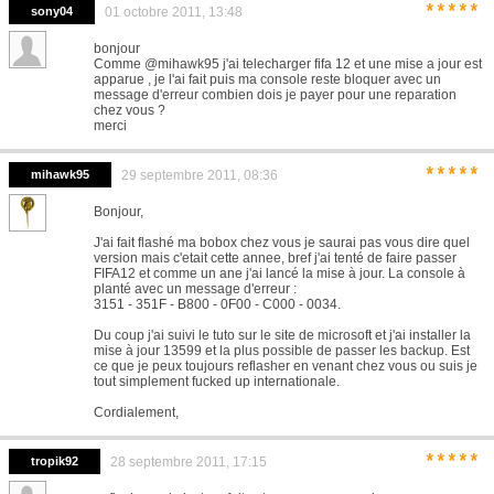
*****
sony04
01 octobre 2011, 13:48
bonjour
Comme @mihawk95 j'ai telecharger fifa 12 et une mise a jour est
apparue , je l'ai fait puis ma console reste bloquer avec un
message d'erreur combien dois je payer pour une reparation
chez vous ?
merci
*****
mihawk95
29 septembre 2011, 08:36
Bonjour,
J'ai fait flashé ma bobox chez vous je saurai pas vous dire quel
version mais c'etait cette annee, bref j'ai tenté de faire passer
FIFA12 et comme un ane j'ai lancé la mise à jour. La console à
planté avec un message d'erreur :
3151 - 351F - B800 - 0F00 - C000 - 0034.
Du coup j'ai suivi le tuto sur le site de microsoft et j'ai installer la
mise à jour 13599 et la plus possible de passer les backup. Est
ce que je peux toujours reflasher en venant chez vous ou suis je
tout simplement fucked up internationale.
Cordialement,
*****
tropik92
28 septembre 2011, 17:15