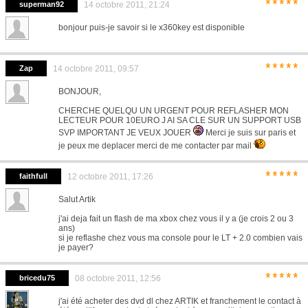
*****
superman92
14 octobre 2011, 21:24
bonjour puis-je savoir si le x360key est disponible
*****
Zap
14 octobre 2011, 09:57
BONJOUR,
CHERCHE QUELQU UN URGENT POUR REFLASHER MON
LECTEUR POUR 10EURO J AI SA CLE SUR UN SUPPORT USB
SVP IMPORTANT JE VEUX JOUER
Merci je suis sur paris et
je peux me deplacer merci de me contacter par mail
*****
faithfull
12 octobre 2011, 17:26
Salut Artik
j'ai deja fait un flash de ma xbox chez vous il y a (je crois 2 ou 3
ans)
si je reflashe chez vous ma console pour le LT + 2.0 combien vais
je payer?
*****
bricedu75
08 octobre 2011, 12:56
j'ai été acheter des dvd dl chez ARTIK et franchement le contact à