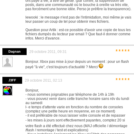
ont payé à vie, à titre de geste. (par contre, la suppression de
posts, dans une communauté où le bouche à oreille va très vite,
pas forcément une bonne idée. Perso je préfère la transparence).
lewooki : le message n'est pas de l'intimidation, moi même je vais
leur passer un coup de tel pour obtenir mes fichiers.
Question pour Artik : est-ce possible d'avoir une copie de tous les
fichiers dumpés du lecteur par email ? Que faut-il donner comme
infos. Merci d'avance.
*****
Dagnan
29 octobre 2011, 09:31
Bonjour. Xbox pas mise à jour depuis un moment : pour un flash
payé "à vie", c'est toujours d'actualité ? Merci
*****
J3FF
29 octobre 2011, 02:13
Bonjour,
- nous sommes joignables par téléphone de 14h à 19h
- vous pouvez venir dans cette tranche horaire sans rdv du lundi
au samedi
l- e temps d'attente varie en fonction du nombre de consoles
(comptez une petite heure en moyenne, en ce moment)
- il est préférable de nous laisser votre console et de repasser
- les mises à jours sont effectivement payantes, comptez 20 si
votre flash a été effectué chez nous (MAJ officielle / démontage
/flash / remontage / test et explications)