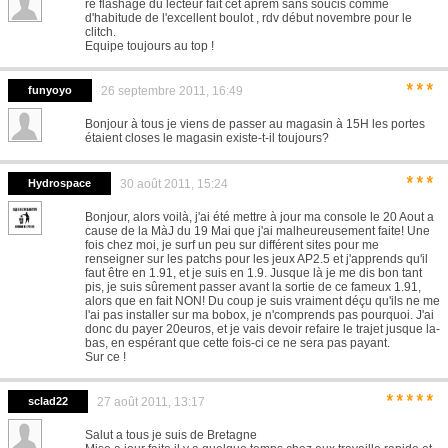
re flashage du lecteur fait cet aprem sans soucis comme
d'habitude de l'excellent boulot , rdv début novembre pour le
clitch.
Equipe toujours au top !
***
funyoyo
26 septembre 2011, 16:49
Bonjour à tous je viens de passer au magasin à 15H les portes
étaient closes le magasin existe-t-il toujours?
***
Hydrospace
30 août 2011, 15:24
Bonjour, alors voilà, j'ai été mettre à jour ma console le 20 Aout a
cause de la MàJ du 19 Mai que j'ai malheureusement faite! Une
fois chez moi, je surf un peu sur différent sites pour me
renseigner sur les patchs pour les jeux AP2.5 et j'apprends qu'il
faut être en 1.91, et je suis en 1.9. Jusque là je me dis bon tant
pis, je suis sûrement passer avant la sortie de ce fameux 1.91,
alors que en fait NON! Du coup je suis vraiment déçu qu'ils ne me
l'ai pas installer sur ma bobox, je n'comprends pas pourquoi. J'ai
donc du payer 20euros, et je vais devoir refaire le trajet jusque la-
bas, en espérant que cette fois-ci ce ne sera pas payant.
Sur ce !
*****
sclad22
27 août 2011, 13:17
Salut a tous je suis de Bretagne