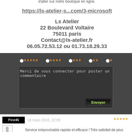
d'aller sur notre boutique en ligne.
https://ls-atelier-s...com/3-microsoft
Ls Atelier
22 Boulevard Voltaire
75011 paris
Contact@ls-atelier.fr
06.05.72.53.12 ou 01.73.18.29.33
*****
****
***
**
*
Envoyer
*****
First45
16 mars 2016, 22:09
Service irréprochable rapide et efficace ! Très satisfait de plus