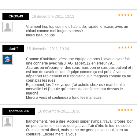
*****
CROW49
16 décembre 2011, 13:12
Vraiment trop top comme d'habitude, rapide, efficace, avec un
chiant comme moi toujours pressé
merci beaucoups
*****
titofff
15 décembre 2011, 19:24
Comme d'habitude, c'est une équipe de pros ! j'avoue avoir fait
une connerie avec ma JTAG jasper512 en erreur 79...
J'aurais pu m'épargner des sous mais bon je suis pas patient et il
est bon de savoir qu'une équipe comme ça est prête à vous
dépanner rapidement et il est clair qu'un magasin comme ça ne
court pas les rues.
Egalement, les 2 xkeys que j'ai acheté chez eux marchent à
merveille ! et j'ajoute qu'ils sont de confiance par dessus le
marché !
Merci à vous et continuez à fond les manettes !
*****
spartans 206
16 novembre 2011, 18:36
franchement, rien à dire. Accueil super sympa, travail propre, bon
un peu d'attente mais vu que ça avait l'air d'être le feu, no souci.
Ok tutoiement direct, mais ça ne me gène pas du tout, bien au
contraire. Encore merci à vous.