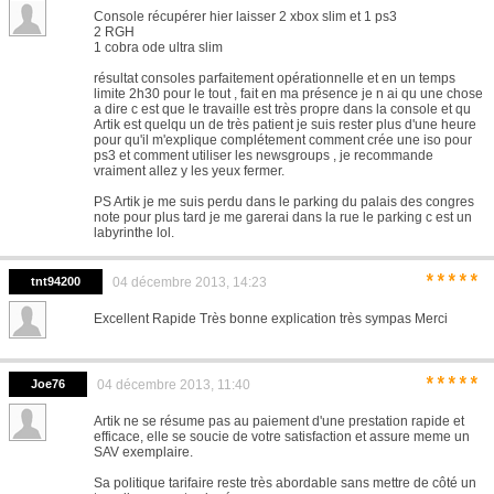
Console récupérer hier laisser 2 xbox slim et 1 ps3
2 RGH
1 cobra ode ultra slim
résultat consoles parfaitement opérationnelle et en un temps
limite 2h30 pour le tout , fait en ma présence je n ai qu une chose
a dire c est que le travaille est très propre dans la console et qu
Artik est quelqu un de très patient je suis rester plus d'une heure
pour qu'il m'explique complétement comment crée une iso pour
ps3 et comment utiliser les newsgroups , je recommande
vraiment allez y les yeux fermer.
PS Artik je me suis perdu dans le parking du palais des congres
note pour plus tard je me garerai dans la rue le parking c est un
labyrinthe lol.
*****
tnt94200
04 décembre 2013, 14:23
Excellent Rapide Très bonne explication très sympas Merci
*****
Joe76
04 décembre 2013, 11:40
Artik ne se résume pas au paiement d'une prestation rapide et
efficace, elle se soucie de votre satisfaction et assure meme un
SAV exemplaire.
Sa politique tarifaire reste très abordable sans mettre de côté un