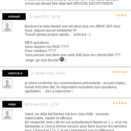
chose qui devait être déjà fait! GROSSE DECEPTION!!!!
****
nokoari
11 mars 2011, 18:30
Bonjour,j'ai deja flashé une wii ainsi que ma XBOX 360 chez
vous ,depuis aucun probleme !!!!
Travail genial propre rapide.... voila koi ;-)
MES questions:
Vous reparez les ROD ????
Pour combien ????
Vous penser pas faire une carte fidé pour les clients fidé ???
:ange: (je suis fauché
) .
*****
ramzi.b.a
22 février 2011, 23:52
je viens confirmer les commentaires précédants : accueil impec,
travail très bien fait, ils répondent volontiers aux questions,
agréables ... rien à reprocher !
*****
raigo
06 février 2011, 11:50
Salut, j'ai déjà fait flasher ma box chez Artik : services
impeccable, rapide et efficace.
En revanche mon Lite-on est actuellement flashé en 1.1, et je me
demande si c'est la bonne version pour faire tourner les derniers
jeux ? Faut-il le LT+ ? Je ne comprends pas la différence...