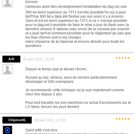
bonsoir
j'aimerais avoir des renseignement linstallation du jtag sur une
360 en kernl supérieur au 7371 est elle possible?si oui a quel
tarif?ma 360 fat a déjà été flasher par vos soins il y a environ
2ans et est en kernl superieur au 7371.si ce n 'est pas possible
pour le jtag,est il possible de faire le mise a jour du flash avec la
dernière version d' Ixtreme avec envoi de la console par courrier
et a quel tarif et comment procéder pour le règlement (je sais que
les frais d'envoi sont a ma charge).
merci d'avance de ta réponse et encore désolé pour toute les
questions
*****
ArD
21 juin 2011, 21:34
Depuis le temps que je devais l'écrire...
Accueil au top, sérieux, sens du service particulièrement
développé et SAV exemplaire.
Je recommande cette échoppe où je suis maintenant comme
chez moi depuis 2 ans.
Pour tout travaille sur vos machines ou achat d'accessoires sur le
LS Store; foncez les yeux fermés!
*****
Chipiron91
20 juin 2011, 17:05
Salut artik c'est nico .