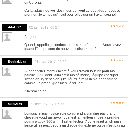
en Corona.
Ca fait plaisir de voir des mecs qui vont au bout des choses et
prennent le temps qu'il faut pour effectuer un travail soigné!
*****
drfake77
02 juin 2012, 00:27
Bonjour,
Quand j'appelle, je tombes direct sur le répondeur. Vous savez
quand l'équipe sera de nouveaux disponible ?
*****
Bouhakigan
01 mars 2012, 19:29
Super accueil merci encore à vous d'avoir tout fait pour ma
pauvre JTAG dont l'alim est à moitié morte, l'équipe est super
sympa on s'y sent bien. (J'ai réussi à reflash ma nand tout seul
comme un grand, gros merci à toi Jeff)
A la prochaine !!
*****
seb92160
21 février 2012, 05:38
bonjour, je suis novice et je comprend a vrai dire pas grand
chose, je voudrais savoir quel est la meilleur chose a prendre
pour ma xbox 360 slim , flasher lecteur ? ou le reset glitch mais
lance t'il les jeux depuis un disque dur externe ou ce n'est pas au