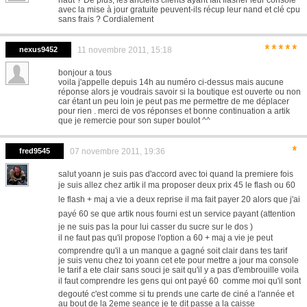
haut ? De plus, les anciens clients ayant fait flasher leur console
avec la mise à jour gratuite peuvent-ils récup leur nand et clé cpu
sans frais ? Cordialement
*****
nexus9452
11 novembre 2011, 15:18
bonjour a tous
voila j'appelle depuis 14h au numéro ci-dessus mais aucune
réponse alors je voudrais savoir si la boutique est ouverte ou non
car étant un peu loin je peut pas me permettre de me déplacer
pour rien . merci de vos réponses et bonne continuation a artik
que je remercie pour son super boulot ^^
*
fred9545
07 novembre 2011, 19:36
salut yoann je suis pas d'accord avec toi quand la premiere fois
je suis allez chez artik il ma proposer deux prix 45 le flash ou 60 
le flash + maj a vie a deux reprise il ma fait payer 20 alors que j'ai
payé 60 se que artik nous fourni est un service payant (attention
je ne suis pas la pour lui casser du sucre sur le dos )
il ne faut pas qu'il propose l'option a 60 + maj a vie je peut
comprendre qu'il a un manque a gagné soit clair dans tes tarif
je suis venu chez toi yoann cet ete pour mettre a jour ma console
le tarif a ete clair sans souci je sait qu'il y a pas d'embrouille voila
il faut comprendre les gens qui ont payé 60  comme moi qu'il sont
degouté c'est comme si tu prends une carte de ciné a l'année et
au bout de la 2eme seance je te dit passe a la caisse