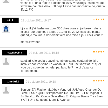
vacances sur la région parisienne. Avez vous reçu les nouveaux
firmware pour les xbox 360 déja flashé car impossible de jouer à
fifa12 ???
*****
loic.L
02 octobre 2011, 19:17
bjrs artik j'ai flashe ma xbox 360 chez vous et j'ai besoin d'une
mise a jour pour joue a pes 2012 et fifa 2012 mais elle plante
quand je ma fais je dois venir faire une mise a jour chez vous ?
merci d'avance
*****
masda9cink
02 octobre 2011, 10:15
salut artik, je voulais savoir combien ça me couterai de faire
installer par tes soins un wasabi 360 sur une xbox fat , et quel
type de disque dur acheter par la suite ? merci d'avance
cordialement .
*****
tonydu92
01 octobre 2011, 19:18
Bonjour J'Ai Flasher Ma Xbox Vendredi J'Ai Aussi Changer De
Lecteur Sauf Qu'Il Est Impossible De Lire Fifa 12 En Original Ou
En BackUp Par Contre SaintsRow En Original Passe Tres Bien
Y'A T'Il Une Solution? Merci D'Avance