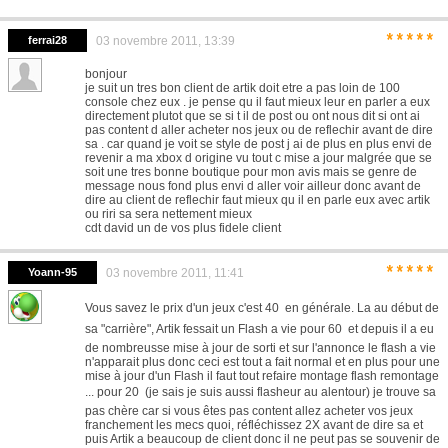
*****
ferrai28
03 novembre 2011, 13:39
bonjour
je suit un tres bon client de artik doit etre a pas loin de 100
console chez eux . je pense qu il faut mieux leur en parler a eux
directement plutot que se si t il de post ou ont nous dit si ont ai
pas content d aller acheter nos jeux ou de reflechir avant de dire
sa . car quand je voit se style de post j ai de plus en plus envi de
revenir a ma xbox d origine vu tout c mise a jour malgrée que se
soit une tres bonne boutique pour mon avis mais se genre de
message nous fond plus envi d aller voir ailleur donc avant de
dire au client de reflechir faut mieux qu il en parle eux avec artik
ou riri sa sera nettement mieux
cdt david un de vos plus fidele client
*****
Yoann-95
03 novembre 2011, 11:41
Vous savez le prix d'un jeux c'est 40  en générale. La au début de
sa "carrière", Artik fessait un Flash a vie pour 60  et depuis il a eu
de nombreusse mise à jour de sorti et sur l'annonce le flash a vie
n'apparait plus donc ceci est tout a fait normal et en plus pour une
mise à jour d'un Flash il faut tout refaire montage flash remontage
... pour 20  (je sais je suis aussi flasheur au alentour) je trouve sa
pas chère car si vous êtes pas content allez acheter vos jeux
franchement les mecs quoi, réfléchissez 2X avant de dire sa et
puis Artik a beaucoup de client donc il ne peut pas se souvenir de