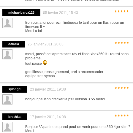
*****
michaelbarca123
05 février 2011, 15:43
Bonjour, a toi pourrez m'indiquez le tarif pour un flash pour un
firmware lt +
Merci a toi
*****
daudia
25 janvier 2011, 20:03
merci, passé cet aprem sans rdv et flash xbox360 lt+ reussi sans
probleme...
tout passe
gentillesse, renseignement, bref a recommander
equipe tres sympa
*****
sylangel
23 janvier 2011, 19:38
bonjour peut on cracker la ps3 version 3.55 merci
*****
brothias
17 janvier 2011, 14:08
Bonjour ! A partir de quand peut-on venir pour une 360 4go slim ?
Merci