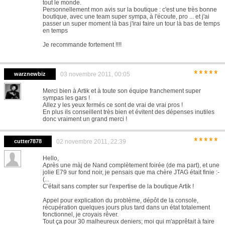
tout le monde.
Personnellement mon avis sur la boutique : c'est une très bonne
boutique, avec une team super sympa, à l'écoute, pro ... et j'ai
passer un super moment là bas j'irai faire un tour là bas de temps
en temps
Je recommande fortement !!!!
*****
warznewbiz
03 novembre 2011, 00:05
Merci bien à Artik et à toute son équipe franchement super
sympas les gars !
Allez y les yeux fermés ce sont de vrai de vrai pros !
En plus ils conseillent très bien et évitent des dépenses inutiles
donc vraiment un grand merci !
*****
cutter7878
02 novembre 2011, 22:39
Hello,
Après une màj de Nand complètement foirée (de ma part), et une
jolie E79 sur fond noir, je pensais que ma chère JTAG était finie :-
(...
C'était sans compter sur l'expertise de la boutique Artik !
Appel pour explication du problème, dépôt de la console,
récupération quelques jours plus tard dans un état totalement
fonctionnel, je croyais rêver.
Tout ça pour 30 malheureux deniers; moi qui m'apprêtait à faire