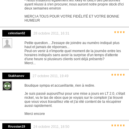
- Nous installons également les Xkey et Glitch des personnes
ayant réussi à s'en procurer, nous auront notre propre stock d'ici
deux semaines environ
MERCI A TOUS POUR VOTRE FIDÉLITÉ ET VOTRE BONNE
HUMEUR
****
celestian02
28 octobre 2011, 16:31
Petite question... J'essaye de joindre au numéro indiqué plus
haut et jamais de réponses...
Peut-on venir à n'importe quel moment de la journée entre les
horaires indiqués sans avoir la surprise d'un temps d'attente
d'une heure si plusieurs clients sont déjà présents?
Merci...
*****
Stakhanov
27 octobre 2011, 19:49
Boutique sympa et accueillante, rien à redire.
Je suis passé aujourd'hui pour une mise a jours en LT 2.0, c'était
nickel, vu le tas de xbox que je voyais sur le comptoir j'ai trouvé
que vous vous travailliez vite et j'ai été content de la récupérer
aussi rapidement.
Merci encore
*****
Rrussian19
24 octobre 2011, 18:50