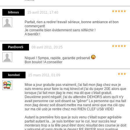
*****
bibous
15 avril 2011, 17:40
Parfait, rien a redire! travail sérieux, bonne ambiance et bon
commerçant!
Je conseille bien évidemment sans réfléchir !
A bientôt !
*****
PanDoreS
08 avril 2011, 20:25
Niquel ! Sympa, rapide, garantie préservé
Bon boulot ! A conseiller
***
korobei
15 mars 2011, 01:09
Mise a jour gratuite pas vraiment, j'ai fait mon jtag chez eux je
suis revenu pour faire la maj kinect et j'ai du payer 20E alors que
lorsque j'ai fait mon jtag le mec ma dit que c'était gratuit.
Deuxième point négatif, j'ai du attendre DEHORS alors qu'il n'y
avait personne car soit disant sa "gêner" La personne qui ma fait
mon jtag devez soit disant mettre ma nand ainsi que ma clé cpu
sur ma clé usb je rentre chez moi RIEN CLEF USB VIDE!
Autant la première fois que je suis venu c'était super agréable
parfait autant la... je suis tomber sur le cul, leur succès leur
monterais trop a la tête peut être! donc résultat des course je doit
y retourné et sans doute je devrez RE PAYER pour quelque