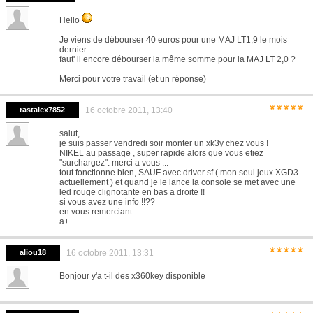
Hello
Je viens de débourser 40 euros pour une MAJ LT1,9 le mois
dernier.
faut' il encore débourser la même somme pour la MAJ LT 2,0 ?
Merci pour votre travail (et un réponse)
*****
rastalex7852
16 octobre 2011, 13:40
salut,
je suis passer vendredi soir monter un xk3y chez vous !
NIKEL au passage , super rapide alors que vous etiez
"surchargez". merci a vous ...
tout fonctionne bien, SAUF avec driver sf ( mon seul jeux XGD3
actuellement ) et quand je le lance la console se met avec une
led rouge clignotante en bas a droite !!
si vous avez une info !!??
en vous remerciant
a+
*****
aliou18
16 octobre 2011, 13:31
Bonjour y'a t-il des x360key disponible