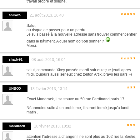
travail propre et soigné.
*****
shinwa
21 août 2013, 16:40
Salut,
au risque de passer pour un perdu.
Je suis passé à la nouvelle adresse sans trouver comment entrer
dans le bâtiment. A quel nom doit-on sonner ?
Merci.
*****
shady91
08 août 2013, 16:04
salut, commande Xkey passée mardi soir et reçue jeudi apres
midi, toujours aussi serieux chez tonton Artik, bravo les gars ;-)
***
UNBOX
13 février 2013, 13:14
Exact Mandrack, il se trouve au 50 rue Ferdinand paris 17.
Néanmoins suite à un probleme, il seront fermé jusqu'a lundi
matin .
***
mandrack
10 février 2013, 10:32
attention l'adresse a changer il ne sont plus au 102 rue la Boétie,