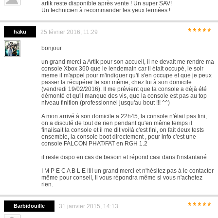
artik reste disponible après vente ! Un super SAV!
Un technicien à recommander les yeux fermées !
*****
haku
25 février 2016, 11:29
bonjour
un grand merci a Artik pour son accueil, il ne devait me rendre ma
console Xbox 360 que le lendemain car il était occupé, le soir
meme il m'appel pour m'indiquer qu'il s'en occupe et que je peux
passer la récupérer le soir même, chez lui à son domicile
(vendredi 19/02/2016). Il me prévient que la console a déjà été
démonté et qu'il manque des vis, que la console est pas au top
niveau finition (professionnel jusqu'au bout !!! ^^)
A mon arrivé à son domicile a 22h45, la console n'était pas fini,
on a discuté de tout de rien pendant qu'en même temps il
finalisait la console et il me dit voilà c'est fini, on fait deux tests
ensemble, la console boot directement , pour info c'est une
console FALCON PHAT/FAT en RGH 1.2
il reste dispo en cas de besoin et répond casi dans l'instantané
I M P E C A B L E !!!! un grand merci et n'hésitez pas à le contacter
même pour conseil, il vous répondra même si vous n'achetez
rien.
*****
Barbidouille
31 janvier 2015, 14:13