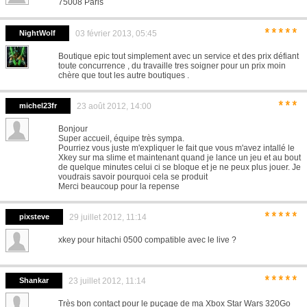
75008 Paris
*****
NightWolf
03 février 2013, 05:45
Boutique epic tout simplement avec un service et des prix défiant
toute concurrence , du travaille tres soigner pour un prix moin
chère que tout les autre boutiques .
***
michel23fr
23 août 2012, 14:00
Bonjour
Super accueil, équipe très sympa.
Pourriez vous juste m'expliquer le fait que vous m'avez intallé le
Xkey sur ma slime et maintenant quand je lance un jeu et au bout
de quelque minutes celui ci se bloque et je ne peux plus jouer. Je
voudrais savoir pourquoi cela se produit
Merci beaucoup pour la repense
*****
pixsteve
29 juillet 2012, 11:14
xkey pour hitachi 0500 compatible avec le live ?
*****
Shankar
23 juillet 2012, 11:14
Très bon contact pour le puçage de ma Xbox Star Wars 320Go