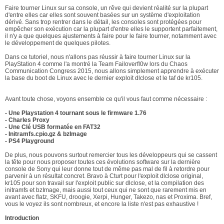
Faire tourner Linux sur sa console, un rêve qui devient réalité sur la plupart
d'entre elles car elles sont souvent basées sur un système d'exploitation
dérivé. Sans trop rentrer dans le détail, les consoles sont protégées pour
empêcher son exécution car la plupart d'entre elles le supportent parfaitement,
il n'y a que quelques ajustements à faire pour le faire tourner, notamment avec
le développement de quelques pilotes.
Dans ce tutoriel, nous n'allons pas réussir à faire tourner Linux sur la
PlayStation 4 comme l'a montré la Team Failoverfl0w lors du Chaos
Communication Congress 2015, nous allons simplement apprendre à exécuter
la base du boot de Linux avec le dernier exploit dlclose et le taf de kr105.
Avant toute chose, voyons ensemble ce qu'il vous faut comme nécessaire :
- Une Playstation 4 tournant sous le firmware 1.76
- Charles Proxy
- Une Clé USB formatée en FAT32
- Initramfs.cpio.gz & bzImage
- PS4 Playground
De plus, nous pouvons surtout remercier tous les développeurs qui se cassent
la tête pour nous proposer toutes ces évolutions software sur la dernière
console de Sony qui leur donne tout de même pas mal de fil à retordre pour
parvenir à un résultat concret. Bravo à Cturt pour l'exploit dlclose original,
kr105 pour son travail sur l'exploit public sur dlclose, et la compilation des
initramfs et bzImage, mais aussi tout ceux qui ne sont que rarement mis en
avant avec flatz, SKFU, droogie, Xerpi, Hunger, Takezo, nas et Proxima. Bref,
vous le voyez ils sont nombreux, et encore la liste n'est pas exhaustive !
Introduction