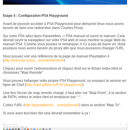
Etape 4 : Configuration PS4 Playground
Avant de pouvoir accéder à PS4 Playground pour démarrer linux nous avons
besoin de faire une redirection dans Charles Proxy.
Sur votre PS4 allez dans Paramètres -> PS4 manuel et ouvrir le manuel. Cela
devrait ouvrir le navigateur sur votre PS4 web et vous montrer la page Web du
manuel PS4. Comme vous pouvez le remarquer, il n'y a pas de barre url. Voilà
pourquoi nous avons besoin du proxy afin que nous puissions changer l'URL.
Vous pouvez voir une référence de la page de manuel Playstation 4
(
http://manuals.plays...ocument/en/ps4/
)
Cliquez pour ouvrir l'arborescence et cliquez droit sur le fichier index.html et
choisissez "Map Remote"
Vous pouvez héberger votre propre PS4 Playground, ou essayez la version en
ligne de Cturt (
http://cturt.github.io/PS4-playground
).
Une fois l'écran de map remote chargé, il faut aller sur "Map From", à la section
de PATH, retirez le index.html et remplacer par *.* .
Collez l'URL (
http://playstationsc....com/jailbreak/
) dans la section "Map To".
Si vous avez tout bien fait cela devrait ressembler à ça !