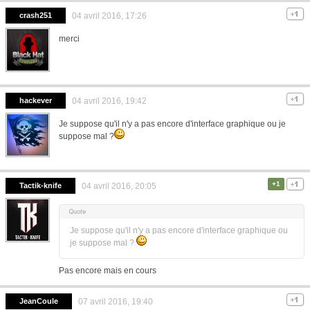
crash251
04 avril 2016, 17:26
merci
hackever
04 avril 2016, 19:42
Je suppose qu'il n'y a pas encore d'interface graphique ou je
suppose mal ?
+1
Tactik-knife
04 avril 2016, 20:05
Je suppose qu'il n'y a pas encore d'interface graphique ou
je suppose mal ?
Pas encore mais en cours
JeanCoule
07 avril 2016, 19:40