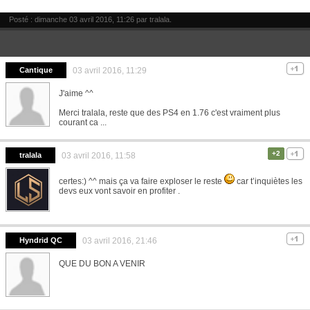
Posté : dimanche 03 avril 2016, 11:26 par
tralala
.
Cantique
03 avril 2016, 11:29
J'aime ^^
Merci tralala, reste que des PS4 en 1.76 c'est vraiment plus
courant ca ...
+2
tralala
03 avril 2016, 11:58
certes:) ^^ mais ça va faire exploser le reste
car t’inquiètes les
devs eux vont savoir en profiter .
Hyndrid QC
03 avril 2016, 21:46
QUE DU BON A VENIR