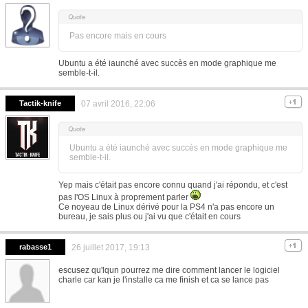
Pas encore mais en cours
Ubuntu a été iaunché avec succès en mode graphique me
semble-t-il.
Tactik-knife
07 avril 2016, 22:06
Ubuntu a été iaunché avec succès en mode graphique me
semble-t-il.
Yep mais c'était pas encore connu quand j'ai répondu, et c'est
pas l'OS Linux à proprement parler
Ce noyeau de Linux dérivé pour la PS4 n'a pas encore un
bureau, je sais plus ou j'ai vu que c'était en cours
rabasse1
26 juillet 2017, 19:13
escusez qu'lqun pourrez me dire comment lancer le logiciel
charle car kan je l'installe ca me finish et ca se lance pas