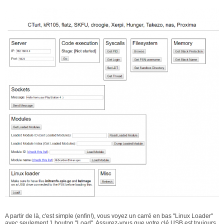
A partir de là, c'est simple (enfin!), vous voyez un carré en bas "Linux Loader"
avec seulement 1 bouton "Load". Assurez-vous que votre clé USB est toujours