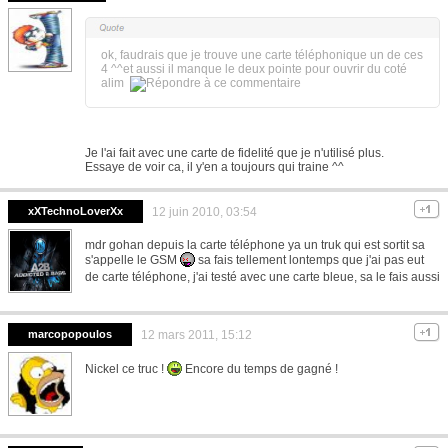
ok, faudrais que je trouve une carte téléphonique un de ces
4 ^^et aussi il manque le deux pointe pour ouvrir du coté
alim
Je l'ai fait avec une carte de fidelité que je n'utilisé plus.
Essaye de voir ca, il y'en a toujours qui traine ^^
xXTechnoLoverXx
12 juin 2010, 03:54
mdr gohan depuis la carte téléphone ya un truk qui est sortit sa
s'appelle le GSM
sa fais tellement lontemps que j'ai pas eut
de carte téléphone, j'ai testé avec une carte bleue, sa le fais aussi
marcopopoulos
12 mars 2011, 15:12
Nickel ce truc !
Encore du temps de gagné !