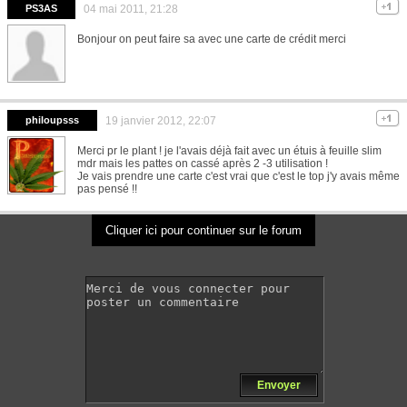
PS3AS
04 mai 2011, 21:28
Bonjour on peut faire sa avec une carte de crédit merci
philoupsss
19 janvier 2012, 22:07
Merci pr le plant ! je l'avais déjà fait avec un étuis à feuille slim
mdr mais les pattes on cassé après 2 -3 utilisation !
Je vais prendre une carte c'est vrai que c'est le top j'y avais même
pas pensé !!
Cliquer ici pour continuer sur le forum
Envoyer