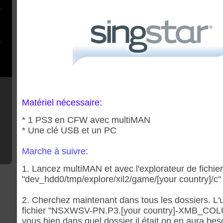
Matériel nécessaire:
* 1 PS3 en CFW avec multiMAN
* Une clé USB et un PC
Marche à suivre:
1. Lancez multiMAN et avec l'explorateur de fichie
"dev_hdd0/tmp/explore/xil2/game/[your country]/c"
2. Cherchez maintenant dans tous les dossiers. L'u
fichier "NSXWSV-PN.P3.[your country]-XMB_CO
vous bien dans quel dossier il était on en aura beso