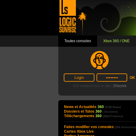
Toutes consoles
Xbox 360 / ONE
824 visiteurs sur le site |
S'incrire
News et Actualités
360
(3748 News)
Dossiers et Tutos
360
( Dossiers)
Téléchargements
360
(4824 Fichiers)
Faites modifier vos consoles
(284 Annonces)
Cartes Xbox Live