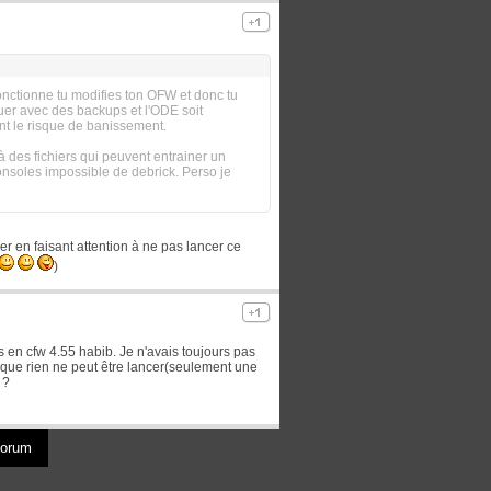
onctionne tu modifies ton OFW et donc tu
ouer avec des backups et l'ODE soit
nt le risque de banissement.
 à des fichiers qui peuvent entrainer un
onsoles impossible de debrick. Perso je
e
ser en faisant attention à ne pas lancer ce
)
s en cfw 4.55 habib. Je n'avais toujours pas
 que rien ne peut être lancer(seulement une
 ?
 forum