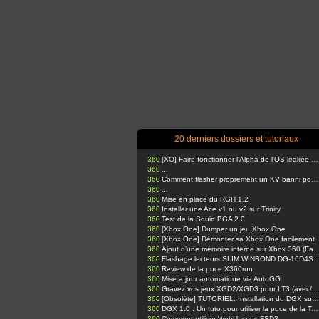
20 derniers dossiers et tutoriaux
360
[XO] Faire fonctionner l'Alpha de l'OS leakée sur Xbox One
360
...
360
Comment flasher proprement un KV banni pour votre console glitchée avec J-Runner
360
...
360
Mise en place du RGH 1.2
360
Installer une Ace v1 ou v2 sur Trinity
360
Test de la Squirt BGA 2.0
360
[Xbox One] Dumper un jeu Xbox One
360
[Xbox One] Démonter sa Xbox One facilement
360
Ajout d'une mémoire interne sur Xbox 360
360
Flashage lecteurs SLIM WINBOND DG-16D4S via Kamikaze Template & USB Pro. (Expliquations pr
360
Review de la puce X360run
360
Mise a jour automatique via AutoGG
360
Gravez vos jeux XGD2/XGD3 pour LT3 (avec/sans BurnerMax PT)
360
[Obsolète] TUTORIEL: Installation du DGX sur Trinity !!
360
DGX 1.0 : Un tuto pour utiliser la puce de la Team Xecuter
360
Comment utiliser WebUI sous FSD3