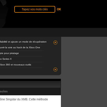
abilité et ajoute un mode de récupération
ouvrir la voie au hack de la Xbox One
mpte pour piratage
x Series X
Xbox 360 et nouveaux outils
soles
 icône Singstar du XMB. Cette méthode