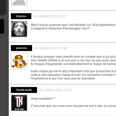
Zeyzou
04 octobre 2013, 12:42
Merci bcp je suppose que c'est faisable sur 3k3y également c
Comgenie's Awesome Filemanager non?!
pounou
04 octobre 2013, 14:02
Il faudrai essayer mais prends bien en compte que si ça fonc
plus stealth (même si je suis pas si sur que ça que jouer avec
tu risques d'augmenter considérablement le risque de banis
Autre risque qui est le plus important c'est que tu touches à d
suite à une mauvaise manip et avec les nouvelles consoles i
l'expérience le jeu n'en vaux pas la chandelle
Tactik-knife
05 octobre 2013, 19:00
Ahah excellent ^^
C'est vrais que cet icone pour ma part ne sert à rien, je sais 