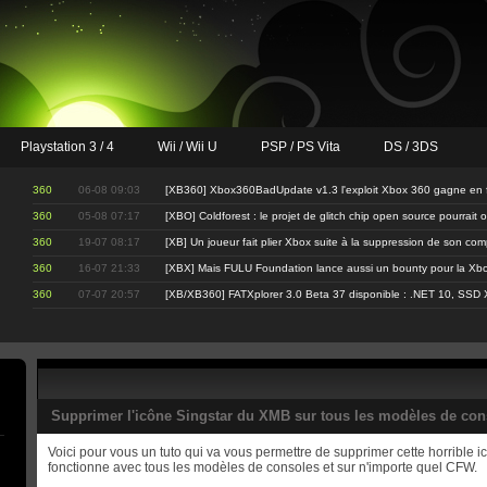
Playstation 3 / 4
Wii / Wii U
PSP / PS Vita
DS / 3DS
360
06-08 09:03
[XB360] Xbox360BadUpdate v1.3 l'exploit Xbox 360 gagne en fi
360
05-08 07:17
[XBO] Coldforest : le projet de glitch chip open source pourrait 
360
19-07 08:17
[XB] Un joueur fait plier Xbox suite à la suppression de son co
360
16-07 21:33
[XBX] Mais FULU Foundation lance aussi un bounty pour la Xbo
360
07-07 20:57
[XB/XB360] FATXplorer 3.0 Beta 37 disponible : .NET 10, SSD 
Supprimer l'icône Singstar du XMB sur tous les modèles de con
Voici pour vous un tuto qui va vous permettre de supprimer cette horrible
fonctionne avec tous les modèles de consoles et sur n'importe quel CFW.