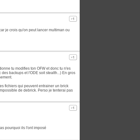
ar je crois qu'on peut lancer multiman ou
tionne tu modifies ton OFW et donc tu n'es
 des backups et l'ODE soit stealth...) En gros
sement.
es fichiers qui peuvent entrainer un brick
mpossible de debrick. Perso je tenterai pas
pas pourquoi ils l'ont imposé