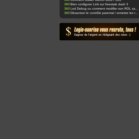
360
Bien configurer Link sur freestyle dash 3
360
Led Debug ou comment modifier son ROL sans ajouter de led supplémentaire ;-)
360
Désactiver le contrôle parental / remettre les réglages d'usine.