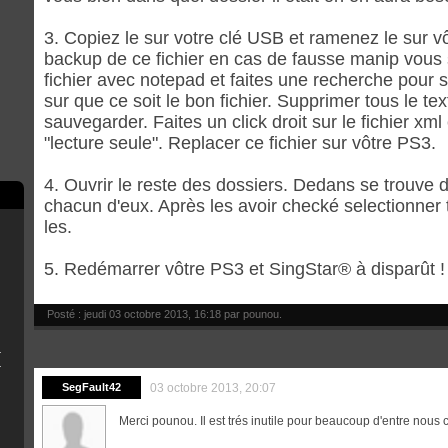
3. Copiez le sur votre clé USB et ramenez le sur v
backup de ce fichier en cas de fausse manip vous 
fichier avec notepad et faites une recherche pour s
sur que ce soit le bon fichier. Supprimer tous le tex
sauvegarder. Faites un click droit sur le fichier xm
"lecture seule". Replacer ce fichier sur vôtre PS3.
4. Ouvrir le reste des dossiers. Dedans se trouve
chacun d'eux. Après les avoir checké selectionner 
les.
5. Redémarrer vôtre PS3 et SingStar® à disparût !
Posté : jeudi 03 octobre 2013, 16:18 par
pounou
.
 (Fat/Slim)
écises pour débutants).
SegFault42
03 octobre 2013, 20:07
Merci pounou. Il est trés inutile pour beaucoup d'entre nous 