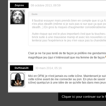
Zeyzou
08 octobre 2013, 09:59
Il faudrai essayer mais prends bien en compte que si ça f
n'es plus stealth (même si je suis pas si sur que ça que j
stealth...) En gros tu risques d'augmenter considérableme
Autre risque qui est le plus important c'est que tu touches
brick suite à une mauvaise manip et avec les nouvelles c
tenterai pas l'expérience le jeu n'en vaux pas la chandell
Clair je ne l'ai pas tenté de tte façon je préfère me gendarmi
magnifique jeu (qui n’intéressait que ma femme de tte façon
Duffman24
30 mars 2014, 05:16
Moi en OFW, je n'est jamais eu cette icône. Maintenant je sui
cette icône avant de me connecter au psn. En plus de savoir
icône) quelqu'un à une idée de se qu'elle fais dans mes jeux
Cliquer ici pour continuer sur le