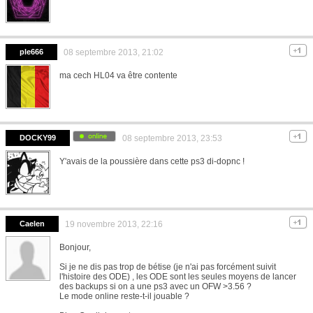
ple666
08 septembre 2013, 21:02
ma cech HL04 va être contente
DOCKY99
08 septembre 2013, 23:53
Y'avais de la poussière dans cette ps3 di-dopnc !
Caelen
19 novembre 2013, 22:16
Bonjour,
Si je ne dis pas trop de bétise (je n'ai pas forcément suivit
l'histoire des ODE) , les ODE sont les seules moyens de lancer
des backups si on a une ps3 avec un OFW >3.56 ?
Le mode online reste-t-il jouable ?