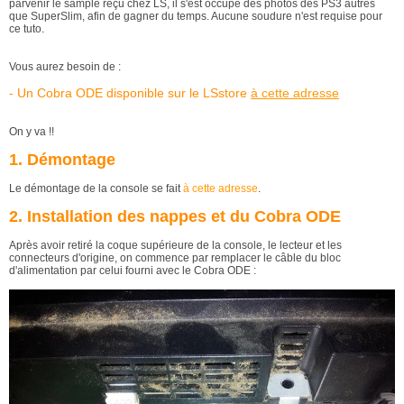
parvenir le sample reçu chez LS, il s'est occupé des photos des PS3 autres
que SuperSlim, afin de gagner du temps. Aucune soudure n'est requise pour
ce tuto.
Vous aurez besoin de :
- Un Cobra ODE disponible sur le LSstore
à cette adresse
On y va !!
1. Démontage
Le démontage de la console se fait
à cette adresse
.
2. Installation des nappes et du Cobra ODE
Après avoir retiré la coque supérieure de la console, le lecteur et les
connecteurs d'origine, on commence par remplacer le câble du bloc
d'alimentation par celui fourni avec le Cobra ODE :