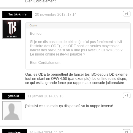
Bien Cordialement
Tactik-knife
20 novembre 2013, 17:14
Bonjour,
Si je ne dis pas trop de bétise (je n'ai pas forcément suivit
l'histoire des ODE) , les ODE sont les seules moyens de
lancer des backups si on a une ps3 avec un OFW >3.56 ?
Le mode online reste-t-il jouable ?
Bien Cordialement
Oui, les ODE te permettent de lancer tes ISO depuis DD externe
tout en étant en OFW 4.50 (par exemple). Le online reste dispo,
ce qui est la grande force par rapport aux console jailbreakée
yves28
11 janvier 2014, 09:13
j'ai suivi ce tuto mais ça dis pas où va la nappe inversé
monkas
26 juillet 2024, 11:57