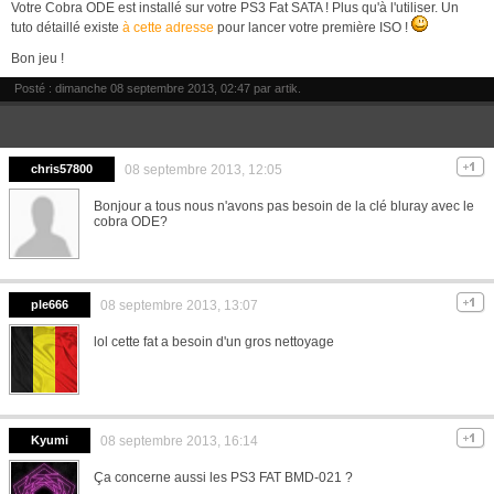
Votre Cobra ODE est installé sur votre PS3 Fat SATA ! Plus qu'à l'utiliser. Un
tuto détaillé existe
à cette adresse
pour lancer votre première ISO !
Bon jeu !
Posté : dimanche 08 septembre 2013, 02:47 par
artik
.
chris57800
08 septembre 2013, 12:05
Bonjour a tous nous n'avons pas besoin de la clé bluray avec le
cobra ODE?
ple666
08 septembre 2013, 13:07
lol cette fat a besoin d'un gros nettoyage
Kyumi
08 septembre 2013, 16:14
Ça concerne aussi les PS3 FAT BMD-021 ?