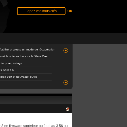
abilité et ajoute un mode de récupération
ouvrir la voie au hack de la Xbox One
mpte pour piratage
x Series X
Xbox 360 et nouveaux outils
ps3 en firmware supérieur ou égal au 3.56 qui