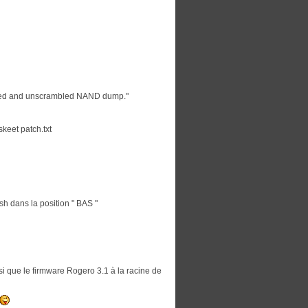
aved and unscrambled NAND dump."
skeet patch.txt
ash dans la position " BAS "
insi que le firmware Rogero 3.1 à la racine de