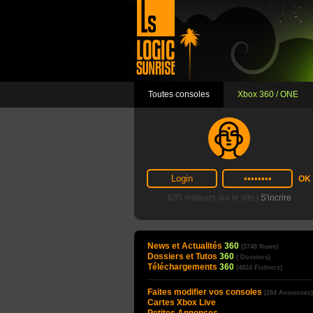
Toutes consoles
Xbox 360 / ONE
635 visiteurs sur le site |
S'incrire
News et Actualités
360
(3748 News)
Dossiers et Tutos
360
( Dossiers)
Téléchargements
360
(4824 Fichiers)
Faites modifier vos consoles
(284 Annonces)
Cartes Xbox Live