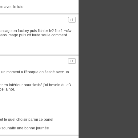
e avec le tuto...
sage en factory puis fichier lv2 file 1 +cfw
c sans image puis off toute seule comment
 y a un moment a l'époque on flashé avec un
r en inférieur pour flashé j'ai besoin du e3
de la nor.
et le quel choisir parmi ce panel
us souhaite une bonne journée