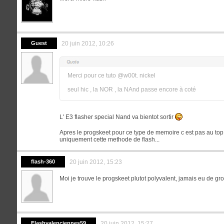
Guest
20 juin 2012, 10:26
Merci pour ce tuto @w00t. nickel
seul hic , la NOR , la NAnd passe encore à coté
L' E3 flasher special Nand va bientot sortir
Apres le progskeet pour ce type de memoire c est pas au top, 
uniquement cette methode de flash...
flash-360
20 juin 2012, 15:23
Moi je trouve le progskeet plutot polyvalent, jamais eu de gro
Flashvalenciennes59
20 juin 2012, 15:27