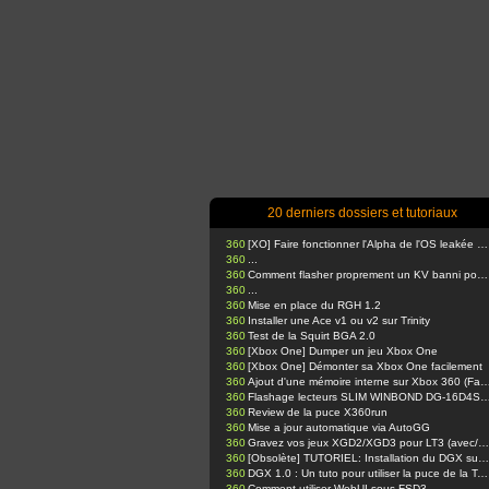
20 derniers dossiers et tutoriaux
360
[XO] Faire fonctionner l'Alpha de l'OS leakée sur Xbox One
360
...
360
Comment flasher proprement un KV banni pour votre console glitchée avec J-Runner
360
...
360
Mise en place du RGH 1.2
360
Installer une Ace v1 ou v2 sur Trinity
360
Test de la Squirt BGA 2.0
360
[Xbox One] Dumper un jeu Xbox One
360
[Xbox One] Démonter sa Xbox One facilement
360
Ajout d'une mémoire interne sur Xbox 360
360
Flashage lecteurs SLIM WINBOND DG-16D4S via Kamikaze Template & USB Pro. (Expliquations pr
360
Review de la puce X360run
360
Mise a jour automatique via AutoGG
360
Gravez vos jeux XGD2/XGD3 pour LT3 (avec/sans BurnerMax PT)
360
[Obsolète] TUTORIEL: Installation du DGX sur Trinity !!
360
DGX 1.0 : Un tuto pour utiliser la puce de la Team Xecuter
360
Comment utiliser WebUI sous FSD3