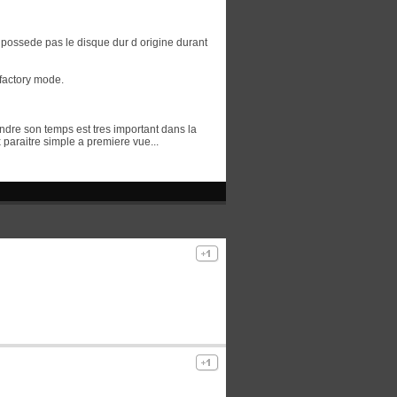
ne possede pas le disque dur d origine durant
 factory mode.
ndre son temps est tres important dans la
x paraitre simple a premiere vue...