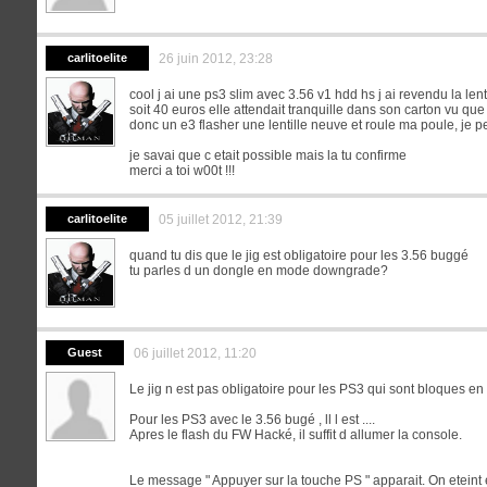
carlitoelite
26 juin 2012, 23:28
cool j ai une ps3 slim avec 3.56 v1 hdd hs j ai revendu la len
soit 40 euros elle attendait tranquille dans son carton vu que
donc un e3 flasher une lentille neuve et roule ma poule, je 
je savai que c etait possible mais la tu confirme
merci a toi w00t !!!
carlitoelite
05 juillet 2012, 21:39
quand tu dis que le jig est obligatoire pour les 3.56 buggé
tu parles d un dongle en mode downgrade?
Guest
06 juillet 2012, 11:20
Le jig n est pas obligatoire pour les PS3 qui sont bloques en
Pour les PS3 avec le 3.56 bugé , ll l est ....
Apres le flash du FW Hacké, il suffit d allumer la console.
Le message " Appuyer sur la touche PS " apparait. On eteint 