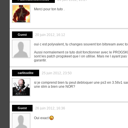
Merci pour ton tuto .
Guest
20 juin 2012, 16:12
oui c est polyvalent, tu changes souvent ton bitsream avec t
Aussi normalement ce tuto doit fonctionner avec le PROGSK
sont les patch progskeet que l on utilise. Mais ne l ayant pas
garantir.
carlitoelite
25 juin 2012, 23:50
si je comprend bien tu peut debloquer une ps3 en 3.56v1 san
une slim a bien une NOR?
Guest
26 juin 2012, 16:36
Oui exact