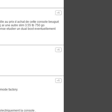
tille au prix d achat de cette console beugué
 j ai une autre slim 3.55 tb 750 go
pense etudier un dual boot eventuellement
 mode factory.
electriquement la console .