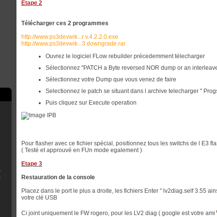
Etape 2
Télécharger ces 2 programmes
http://www.ps3devwik...r v.4.2.2.0.exe
http://www.ps3devwik...3 downgrade.rar
Ouvrez le logiciel FLow rebuilder précedemment télecharger
Sélectionnez "PATCH a Byte reversed NOR dump or an interle
Sélectionnez votre Dump que vous venez de faire
Selectionnez le patch se situant dans l archive telecharger " Prog
Puis cliquez sur Execute operation
Pour flasher avec ce fichier spécial, positionnez tous les switchs de l E3 fl
( Testé et approuvé en FUn mode egalement )
Etape 3
 (Fat/Slim)
écises pour débutants).
Restauration de la console
Placez dans le port le plus a droite, les fichiers Enter " lv2diag.self 3.55 a
votre clé USB
Ci joint uniquement le FW rogero, pour les LV2 diag ( google est votre ami