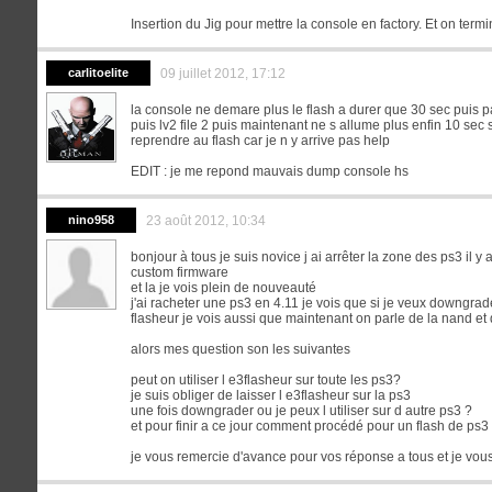
Insertion du Jig pour mettre la console en factory. Et on termin
carlitoelite
09 juillet 2012, 17:12
la console ne demare plus le flash a durer que 30 sec puis pas
puis lv2 file 2 puis maintenant ne s allume plus enfin 10 se
reprendre au flash car je n y arrive pas help
EDIT : je me repond mauvais dump console hs
nino958
23 août 2012, 10:34
bonjour à tous je suis novice j ai arrêter la zone des ps3 il
custom firmware
et la je vois plein de nouveauté
j'ai racheter une ps3 en 4.11 je vois que si je veux downgrade
flasheur je vois aussi que maintenant on parle de la nand et 
alors mes question son les suivantes
peut on utiliser l e3flasheur sur toute les ps3?
je suis obliger de laisser l e3flasheur sur la ps3
une fois downgrader ou je peux l utiliser sur d autre ps3 ?
et pour finir a ce jour comment procédé pour un flash de ps3 
je vous remercie d'avance pour vos réponse a tous et je vo