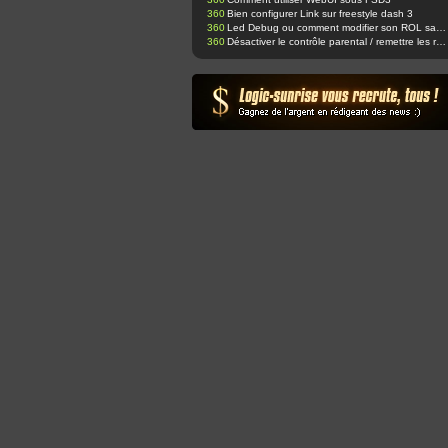
360
Bien configurer Link sur freestyle dash 3
360
Led Debug ou comment modifier son ROL sans ajouter de led supplémentaire ;-)
360
Désactiver le contrôle parental / remettre les réglages d'usine.