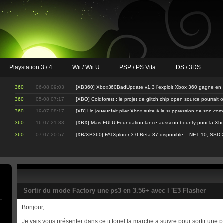
Playstation 3 / 4
Wii / Wii U
PSP / PS Vita
DS / 3DS
360
06-08 09:03
[XB360] Xbox360BadUpdate v1.3 l'exploit Xbox 360 gagne en fi
360
05-08 07:17
[XBO] Coldforest : le projet de glitch chip open source pourrait 
360
19-07 08:17
[XB] Un joueur fait plier Xbox suite à la suppression de son co
360
16-07 21:33
[XBX] Mais FULU Foundation lance aussi un bounty pour la Xbo
360
07-07 20:57
[XB/XB360] FATXplorer 3.0 Beta 37 disponible : .NET 10, SSD 
Sortir du mode Factory une ps3 en 3.56+ avec l 'E3 Flasher
Bonjour,
Je vais vous présenter dans ce tutoriel la marche a suivre pour sortir une 