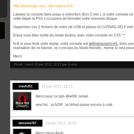
http://www.logic-sun...cfw-rogero-v31/
Laissez la console faire jusqu a extinction (Env 5 min ), si votre console 
cette étape la PS3 s occupera de formater votre nouveau disque.
Supprimez ces 2 fichiers de votre clé USB et placez le LV2DIAG.SELF exit
Enjoy vous êtes sortie du mode factory, avec votre console en 3.55 ^^
N.B si vous foiré votre dump, votre console est
définitivement HS
, donc pre
realisation de ce tutoriel, ce n est pas du Noob friendly , meme si cela peu
Merci
Posté : mardi 19 juin 2012, 10:27 par
Guest
.
crash251
19 juin 2012, 18:15
Merci pour ce tuto @w00t. nickel
seul hic , la NOR , la NAnd passe encore à coté
alexxela767
19 juin 2012, 19:50
Merci micro-flash