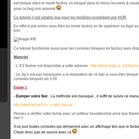
est bloqué dans le mode factory, ou bloqué dans le menu recovery à cause
pour ce bug non assumé
Ce tutoriel n est valable que pour les modèles possédant une NOR
.
En effet si par erreur vous êtes en mode factory en fw supérieur ou égal 
jour.
Ce tutoriel fonctionne aussi pour les consoles bloqués en factory sans disq
Materiel
- L' E3 flasher est disponible a cette adresse :
http://store.logic-s...e3-flashe
- Le Jig n est pas nécessaire a la réalisation de ce tuto si vous êtes bloqué e
consoles bloqués en 3.56.
Etape 1
- Dumper votre Nor
: La méthode est classique , il suffit de suivre ce manue
http://www.e3-tech.n...n with clip.rar
Pensez a vérifier votre dump avec un editeur hexadecimal ainsi que flowrebuil
rien !!
A ce jour toutes consoles qui démarrent avec un affichage tels que le fact
Clean donc pas de soucis avec ca