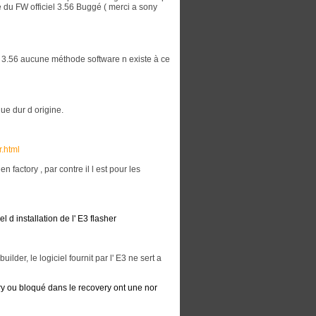
 du FW officiel 3.56 Buggé ( merci a sony
au 3.56 aucune méthode software n existe à ce
ue dur d origine.
r.html
n factory , par contre il l est pour les
l d installation de l' E3 flasher
der, le logiciel fournit par l' E3 ne sert a
ory ou bloqué dans le recovery ont une nor