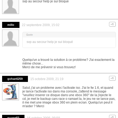
svp au secour help je sui bloqué
millo
22 septembre 2009, 15:02
svp au secour help je sui bloqué
Quelqu'un a trouvé la solution à ce problème? J'ai exactement la
même chose...
Merci de me prévenir si vous trouvez!
gohan6259
15 octobre 2009, 21:19
Salut, j'ai un probleme avec l'activate iso. J'ai le fw 1.6, et quand
je lance l'activate iso dans ma console, j'attend le message
"veuillez inserer ce disque dans une xbox 360" de la j'ejecte le
cd, je met le backup cars race o ramaet la, le jeu ne se lance pas,
il me met une image xbox 360 en plein ecran. Quelqu'un peut il
m'aider ? Merci
nuage83
16 octobre 2009, 09:59