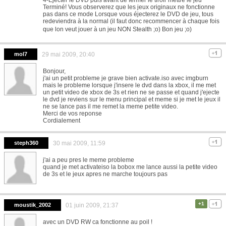
Terminé! Vous observerez que les jeux originaux ne fonctionne
pas dans ce mode Lorsque vous éjecterez le DVD de jeu, tous
redeviendra à la normal (il faut donc recommencer à chaque fois
que lon veut jouer à un jeu NON Stealth ;o) Bon jeu ;o)
mol7
29 mai 2009, 20:40
Bonjour,
j'ai un petit probleme je grave bien activate.iso avec imgburn
mais le probleme lorsque j'insere le dvd dans la xbox, il me met
un petit video de xbox de 3s et rien ne se passe et quand j'ejecte
le dvd je reviens sur le menu principal et meme si je met le jeux il
ne se lance pas il me remet la meme petite video.
Merci de vos reponse
Cordialement
steph360
30 mai 2009, 11:59
j'ai a peu pres le meme probleme
quand je met activateiso la bobox me lance aussi la petite video
de 3s et le jeux apres ne marche toujours pas
+1
moustik_2002
01 juin 2009, 21:37
avec un DVD RW ca fonctionne au poil !