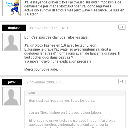
J'ai essayer de graver 2 fois l active.iso sur dvd r impossible de
demarrer le jeu image xbox360 figer J'ai donc regraver l
active.iso sur dvd dl et tous mes jeux wave 4 se lance. Je suis en
1.6 liteon
doglush
08 novembre 2009, 16:11
Bon c'est pas tres clair vos Tutos les gars...
J'ai un Xbox flashée en 1.6 avec lecteur Liteon.
Et lorsque je grave l'activate iso avec Imgburn j'ai droit a
quelques fenetres d'informations avant de lancer la gravure. Il
faut cocher quoi dans ces cas ?
Y'a moyen d'avoir une explication precise ?
Merci pour votre aide.
pit92i
09 novembre 2009, 13:06
Bon c'est pas tres clair vos Tutos les gars...
J'ai un Xbox flashée en 1.6 avec lecteur Liteon.
Et lorsque je grave l'activate iso avec Imgburn j'ai droit a
quelques fenetres d'informations avant de lancer la