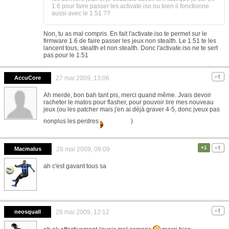
1.6 pour faire passer les activate.iso ou bien il fonctionne
aussi avec le 1.51 ??
Non, tu as mal compris. En fait l'activate.iso te permet sur le
firmware 1.6 de faire passer les jeux non stealth. Le 1.51 te les
lancent tous, stealth et non stealth. Donc l'activate.iso ne te sert
pas pour le 1.51
AccuCore
27 mai 2009, 13:06
Ah merde, bon bah tant pis, merci quand même. Jvais devoir
racheter le matos pour flasher, pour pouvoir lire mes nouveau
jeux (ou les patcher mais j'en ai déjà graver 4-5, donc jveux pas
nonplus les perdres
)
+1
Macmalus
28 mai 2009, 09:09
ah c'est gavant tous sa
neosquall
28 mai 2009, 12:12