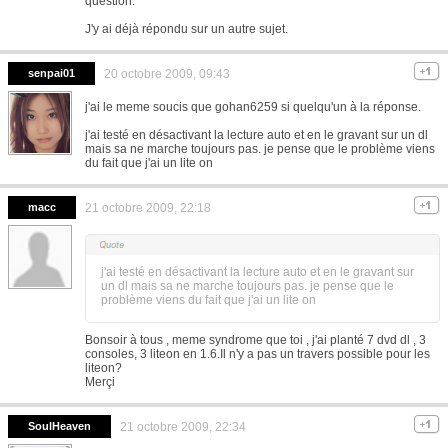
question.
J'y ai déjà répondu sur un autre sujet.
senpai01
20 octobre 2009, 09:43
j'ai le meme soucis que gohan6259 si quelqu'un à la réponse.
j'ai testé en désactivant la lecture auto et en le gravant sur un dl
mais sa ne marche toujours pas. je pense que le problème viens
du fait que j'ai un lite on
macc
21 octobre 2009, 22:18
j'ai testé en désactivant la lecture auto et en le gravant sur
un dl mais sa ne marche toujours pas. je pense que le
problème viens du fait que j'ai un lite on
Bonsoir à tous , meme syndrome que toi , j'ai planté 7 dvd dl , 3
consoles, 3 liteon en 1.6.Il n'y a pas un travers possible pour les
liteon?
Merçi
SoulHeaven
21 octobre 2009, 22:34