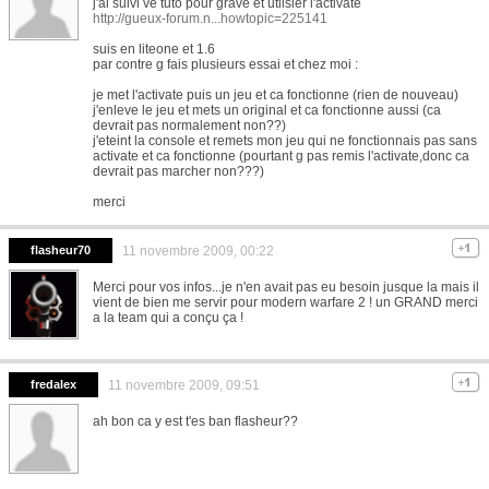
j'ai suivi ve tuto pour grave et utlisier l'activate
http://gueux-forum.n...howtopic=225141
suis en liteone et 1.6
par contre g fais plusieurs essai et chez moi :
je met l'activate puis un jeu et ca fonctionne (rien de nouveau)
j'enleve le jeu et mets un original et ca fonctionne aussi (ca
devrait pas normalement non??)
j'eteint la console et remets mon jeu qui ne fonctionnais pas sans
activate et ca fonctionne (pourtant g pas remis l'activate,donc ca
devrait pas marcher non???)
merci
flasheur70
11 novembre 2009, 00:22
Merci pour vos infos...je n'en avait pas eu besoin jusque la mais il
vient de bien me servir pour modern warfare 2 ! un GRAND merci
a la team qui a conçu ça !
fredalex
11 novembre 2009, 09:51
ah bon ca y est t'es ban flasheur??