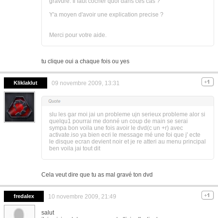
gravure. Il faut cocher quoi dans ces cas ?
Y'a moyen d'avoir une explication precise ?
Merci pour votre aide.
tu clique oui a chaque fois ou yes
Kliklaklut
09 novembre 2009, 13:31
slu les gar moi jai un probleme ujn serieux probleme alor si
quelqu1 pourrai me donné un coup de main se serai
sympa bon voila une fois avoir le dvd(c un +r) avec
activate.iso ya bien ecri le message mé une foi que j' ecte
le disque ecran devient noir et je re atteri au menu principal
ben voila jai tout dit
Cela veut dire que tu as mal gravé ton dvd
fredalex
10 novembre 2009, 21:49
salut