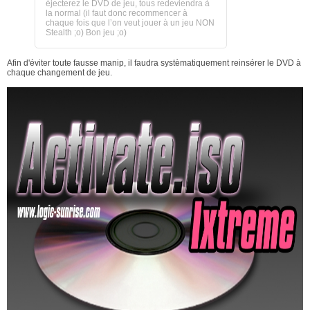
éjecterez le DVD de jeu, tous redeviendra à
la normal (il faut donc recommencer à
chaque fois que l’on veut jouer à un jeu NON
Stealth ;o) Bon jeu ;o)
Afin d'éviter toute fausse manip, il faudra systèmatiquement reinsérer le DVD à
chaque changement de jeu.