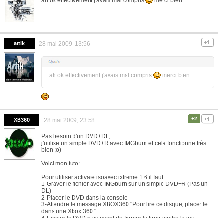
ah ok effectivement j'avais mal compris
merci bien
artik
28 mai 2009, 13:56
ah ok effectivement j'avais mal compris
merci bien
+2
XB360
28 mai 2009, 23:58
Pas besoin d'un DVD+DL,
j'utilise un simple DVD+R avec IMGburn et cela fonctionne très
bien ;o)
Voici mon tuto:
Pour utiliser activate.isoavec ixtreme 1.6 il faut:
1-Graver le fichier avec IMGburn sur un simple DVD+R (Pas un
DL)
2-Placer le DVD dans la console
3-Attendre le message XBOX360 "Pour lire ce disque, placer le
dans une Xbox 360 "
4-Ejecter le DVD puis avant de fermer le tiroir mettre le jeu