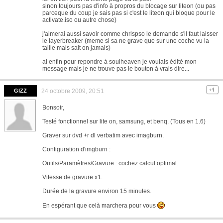
sinon toujours pas d'info à propros du blocage sur liteon (ou pas
parceque du coup je sais pas si c'est le liteon qui bloque pour le
activate.iso ou autre chose)
j'aimerai aussi savoir comme chrispso le demande s'il faut laisser
le layerbreaker (meme si sa ne grave que sur une coche vu la
taille mais sait on jamais)
ai enfin pour repondre à soulheaven je voulais édité mon
message mais je ne trouve pas le bouton à vrais dire...
GIZZ
24 octobre 2009, 20:51
Bonsoir,
Testé fonctionnel sur lite on, samsung, et benq. (Tous en 1.6)
Graver sur dvd +r dl verbatim avec imagburn.
Configuration d'imgburn :
Outils/Paramètres/Gravure : cochez calcul optimal.
Vitesse de gravure x1.
Durée de la gravure environ 15 minutes.
En espérant que celà marchera pour vous