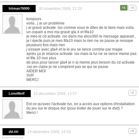
+1
hitman76000
30 novembre 2009, 21:33
bonjours
voila , j ai un problème
j ai gravé activate .iso comme vous le dites de le faire mais voila
un copain a moi ma gravé gta 4 et fifa10
je mes le cd activate .iso dans ma xbox360 le message apparait ,
je l éjecte puis je mes fifa10 mais la rien ne se passe je ressaye
plusieurs fois mais rien
j essaye avec gta4 et la le jeu se lance comme par magie .
après ça je relance activate .iso mais la lui ne se lance meme pas
et fifa 10 non plus
de plus pour lancer gta4 je n ai meme plus besoin du cd activate
.iso en claire je ne comprent pas se qui se passe
AIDER MOI
SVP
MERCI
LoneWolf
12 décembre 2009, 13:57
Est ce qu'avec l'activate iso, on a accès aux options d'installation
du jeu sur le disque dur (pour éviter de jouer sur le dvd) ?
Merci !
dd.titi
19 décembre 2009, 14:55