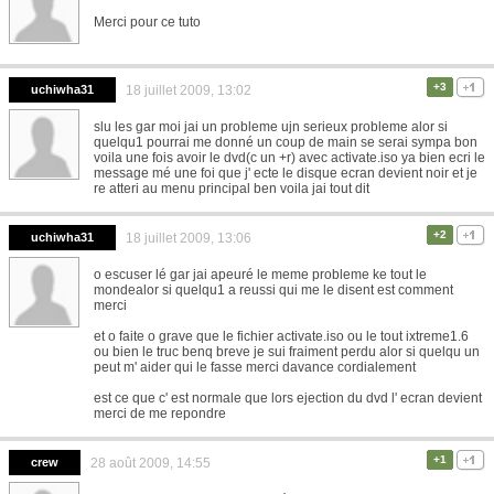
Merci pour ce tuto
+3
uchiwha31
18 juillet 2009, 13:02
slu les gar moi jai un probleme ujn serieux probleme alor si
quelqu1 pourrai me donné un coup de main se serai sympa bon
voila une fois avoir le dvd(c un +r) avec activate.iso ya bien ecri le
message mé une foi que j' ecte le disque ecran devient noir et je
re atteri au menu principal ben voila jai tout dit
+2
uchiwha31
18 juillet 2009, 13:06
o escuser lé gar jai apeuré le meme probleme ke tout le
mondealor si quelqu1 a reussi qui me le disent est comment
merci
et o faite o grave que le fichier activate.iso ou le tout ixtreme1.6
ou bien le truc benq breve je sui fraiment perdu alor si quelqu un
peut m' aider qui le fasse merci davance cordialement
est ce que c' est normale que lors ejection du dvd l' ecran devient
merci de me repondre
+1
crew
28 août 2009, 14:55