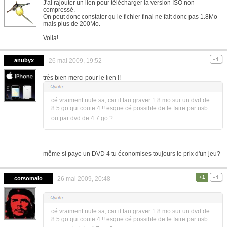
J'ai rajouter un lien pour télécharger la version ISO non
compressé.
On peut donc constater qu le fichier final ne fait donc pas 1.8Mo
mais plus de 200Mo.
Voila!
anubyx
26 mai 2009, 19:52
très bien merci pour le lien !!
cé vraiment nule sa, car il fau graver 1.8 mo sur un dvd de
8.5 go qui coute 4 !! esque cé possible de le faire par usb
ou par dvd de 4.7 go ?
même si paye un DVD 4 tu économises toujours le prix d'un jeu?
+1
corsomalo
26 mai 2009, 20:48
cé vraiment nule sa, car il fau graver 1.8 mo sur un dvd de
8.5 go qui coute 4 !! esque cé possible de le faire par usb