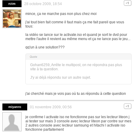
rctm
28 octobre 2009, 18:54
mince, ça ne marche pas non plus chez moi
j'ai tout bien fait comme il faut mais ça me fait pareil que vous
tous:
la vidéo se lance sur le activate.iso et quand je sort le dvd pour
mettre l'autre il revient au même menu et ça ne lance pas le jeu...
qq'un à une solution???
Gohan6259, Arrête le multipost, on ne répondra pas plus
vite à ta question.
J'y ai déjà répondu sur un autre sujet.
j'ai cherché mais je vois pas où tu as répondu à cette question
miyanro
01 novembre 2009, 00:56
je confirme l activate iso ne fonctionne pas sur les lecteur liteon j
ai tester sur mais 3 console avec lecteur liteon par contre sur mes
2 autres console avec lecteur samsung et hitachi l activate iso
fonctionne parfaitement