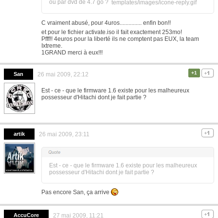
ou par dvd de 4.7 go ?
templates/images/icone-reply.gif
C vraiment abusé, pour 4uros............... enfin bon!!
et pour le fichier activate.iso il fait exactement 253mo!
Pfff!! 4euros pour la liberté ils ne comptent pas EUX, la team
Ixtreme.
1GRAND merci à eux!!!
+1
San
26 mai 2009, 22:12
Est - ce - que le firmware 1.6 existe pour les malheureux
possesseur d'Hitachi dont je fait partie ?
artik
26 mai 2009, 23:11
Est - ce - que le firmware 1.6 existe pour les malheureux
possesseur d'Hitachi dont je fait partie ?
Pas encore San, ça arrive
AccuCore
27 mai 2009, 11:21