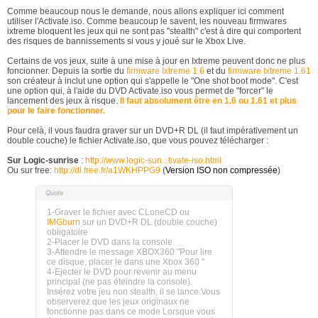
Comme beaucoup nous le demande, nous allons expliquer ici comment
utiliser l'Activate.iso. Comme beaucoup le savent, les nouveau firmwares
ixtreme bloquent les jeux qui ne sont pas "stealth" c'est à dire qui comportent
des risques de bannissements si vous y joué sur le Xbox Live.
Certains de vos jeux, suite à une mise à jour en Ixtreme peuvent donc ne plus
foncionner. Depuis la sortie du
firmware Ixtreme 1.6
et du
firmware Ixtreme 1.61
son créateur à inclut une option qui s'appelle le "One shot boot mode". C'est
une option qui, à l'aide du DVD Activate.iso vous permet de "forcer" le
lancement des jeux à risque.
Il faut absolument être en 1.6 ou 1.61 et plus
pour le faire fonctionner.
Pour celà, il vous faudra graver sur un DVD+R DL (il faut impérativement un
double couche) le fichier Activate.iso, que vous pouvez télécharger :
Sur Logic-sunrise
:
http://www.logic-sun...tivate-iso.html
Ou sur free:
http://dl.free.fr/a1WKHPPG9
(
Version ISO non compressée
)
1-Graver le fichier avec CLoneCD ou
IMGburn
sur un DVD+R DL (double couche)
obligatoire
2-Placer le DVD dans la console
3-Attendre le message XBOX360 "Pour lire
ce disque, placer le dans une Xbox 360 "
4-Ejecter le DVD pour revenir au menu
principal (ne pas éteindre la console).
Insérez votre jeu non stealth, il se lance.Vous
observerez que les jeux originaux ne
fonctionne pas dans ce mode Lorsque vous