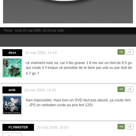
Posté : lundi 25 mai 2009, 20:19 par
artik
.
+1
deze
26 mai 2009, 16:43
cé vraiment nule sa, car il fau graver 1.8 mo sur un dvd de 8.5 go
qui coute 4 !! esque cé possible de le faire par usb ou par dvd de
4.7 go ?
+3
artik
26 mai 2009, 16:50
Nan impossible. mais bon un DVD faut pas abusé, ça coute rien
... (PS un verbatim coute au prix fort 120)
+4
FLYM4STER
26 mai 2009, 19:03