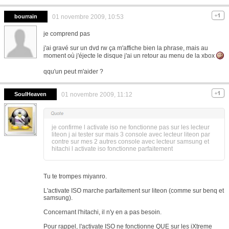
bourrain
01 novembre 2009, 10:53
je comprend pas
j'ai gravé sur un dvd rw ça m'affiche bien la phrase, mais au
moment où j'éjecte le disque j'ai un retour au menu de la xbox
qqu'un peut m'aider ?
SoulHeaven
01 novembre 2009, 11:12
je confirme l activate iso ne fonctionne pas sur les lecteur
liteon j ai tester sur mais 3 console avec lecteur liteon par
contre sur mes 2 autres console avec lecteur samsung et
hitachi l activate iso fonctionne parfaitement
Tu te trompes miyanro.
L'activate ISO marche parfaitement sur liteon (comme sur benq et
samsung).
Concernant l'hitachi, il n'y en a pas besoin.
Pour rappel, l'activate ISO ne fonctionne QUE sur les iXtreme