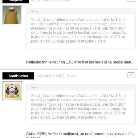
Salut, j'ai un probleme avec l'activate iso. J'ai le fw 1.6, et
quand je lance l'activate iso dans ma console, j'attend le
message "veuillez inserer ce disque dans une xbox 360"
de la j'ejecte le cd, je met le backup cars race o ramaet la,
le jeu ne se lance pas, il me met une image xbox 360 en
plein ecran. Quelqu'un peut il m'aider ? Merci
Reflashe ton lecteur en 1.51 et test et dis nous si ca passe bien.
SoulHeaven
16 octobre 2009, 10:49
Salut, j'ai un probleme avec l'activate iso. J'ai le fw 1.6, et
quand je lance l'activate iso dans ma console, j'attend le
message "veuillez inserer ce disque dans une xbox 360"
de la j'ejecte le cd, je met le backup cars race o ramaet la,
le jeu ne se lance pas, il me met une image xbox 360 en
plein ecran. Quelqu'un peut il m'aider ? Merci
Gohan6259, Arrête le multipost, on ne répondra pas plus vite à ta