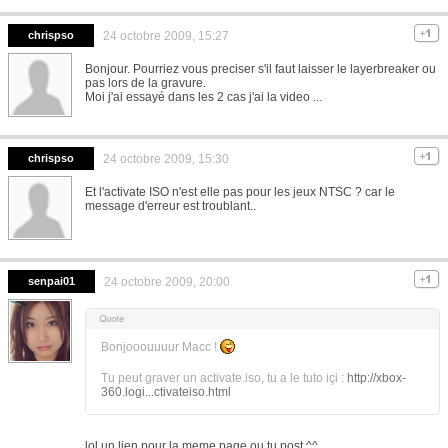
chrispso
24 octobre 2009, 15:27
Bonjour. Pourriez vous preciser s'il faut laisser le layerbreaker ou
pas lors de la gravure.
Moi j'ai essayé dans les 2 cas j'ai la video ...
chrispso
24 octobre 2009, 15:30
Et l'activate ISO n'est elle pas pour les jeux NTSC ? car le
message d'erreur est troublant..
senpai01
24 octobre 2009, 20:00
Bonjooouuuur Macc !
Tu peut graver un activate.iso, tu a le tuto içi :
http://xbox-
360.logi...ctivateiso.html
lol un lien pour la meme page ou tu post ^^