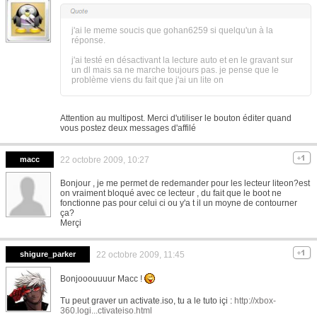
j'ai le meme soucis que gohan6259 si quelqu'un à la
réponse.
j'ai testé en désactivant la lecture auto et en le gravant sur
un dl mais sa ne marche toujours pas. je pense que le
problème viens du fait que j'ai un lite on
Attention au multipost. Merci d'utiliser le bouton éditer quand
vous postez deux messages d'affilé
macc
22 octobre 2009, 10:27
Bonjour , je me permet de redemander pour les lecteur liteon?est
on vraiment bloqué avec ce lecteur , du fait que le boot ne
fonctionne pas pour celui ci ou y'a t il un moyne de contourner
ça?
Merçi
shigure_parker
22 octobre 2009, 11:45
Bonjooouuuur Macc !
Tu peut graver un activate.iso, tu a le tuto içi :
http://xbox-
360.logi...ctivateiso.html