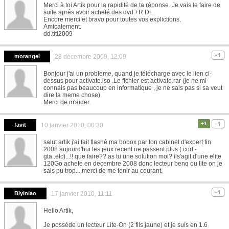
Merci à toi Artik pour la rapidité de ta réponse. Je vais le faire de
suite aprés avoir acheté des dvd +R DL.
Encore merci et bravo pour toutes vos explictions.
Amicalement.
dd.titi2009
morangel
28 décembre 2009, 12:09
Bonjour j'ai un probleme, quand je télécharge avec le lien ci-
dessus pour activate.iso .Le fichier est activate.rar (je ne mi
connais pas beaucoup en informatique , je ne sais pas si sa veut
dire la meme chose)
Merci de m'aider.
+1
favit
10 janvier 2010, 00:30
salut artik j'ai fait flashé ma bobox par ton cabinet d'expert fin
2008 aujourd'hui les jeux recent ne passent plus ( cod -
gta..etc)...!! que faire?? as tu une solution moi? ils'agit d'une elite
120Go achete en decembre 2008 donc lecteur benq ou lite on je
sais pu trop... merci de me tenir au courant.
Biyiniao
17 janvier 2010, 11:11
Hello Artik,
Je possède un lecteur Lite-On (2 fils jaune) et je suis en 1.6