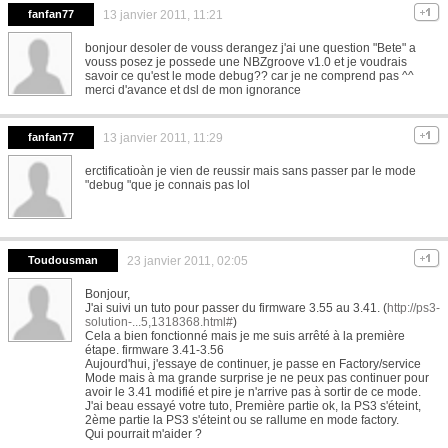
fanfan77
13 janvier 2011, 11:21
bonjour desoler de vouss derangez j'ai une question "Bete" a
vouss posez je possede une NBZgroove v1.0 et je voudrais
savoir ce qu'est le mode debug?? car je ne comprend pas ^^
merci d'avance et dsl de mon ignorance
fanfan77
13 janvier 2011, 11:29
erctificatioàn je vien de reussir mais sans passer par le mode
"debug "que je connais pas lol
Toudousman
23 janvier 2011, 02:05
Bonjour,
J'ai suivi un tuto pour passer du firmware 3.55 au 3.41. (
http://ps3-
solution-...5,1318368.html#
)
Cela a bien fonctionné mais je me suis arrêté à la première
étape. firmware 3.41-3.56
Aujourd'hui, j'essaye de continuer, je passe en Factory/service
Mode mais à ma grande surprise je ne peux pas continuer pour
avoir le 3.41 modifié et pire je n'arrive pas à sortir de ce mode.
J'ai beau essayé votre tuto, Première partie ok, la PS3 s'éteint,
2ème partie la PS3 s'éteint ou se rallume en mode factory.
Qui pourrait m'aider ?