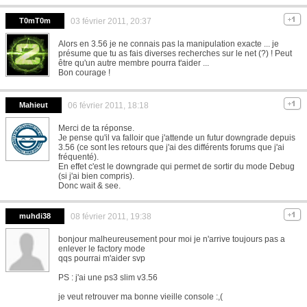
T0mT0m
03 février 2011, 20:37
Alors en 3.56 je ne connais pas la manipulation exacte ... je
présume que tu as fais diverses recherches sur le net (?) ! Peut
être qu'un autre membre pourra t'aider ...
Bon courage !
Mahieut
06 février 2011, 18:18
Merci de ta réponse.
Je pense qu'il va falloir que j'attende un futur downgrade depuis
3.56 (ce sont les retours que j'ai des différents forums que j'ai
fréquenté).
En effet c'est le downgrade qui permet de sortir du mode Debug
(si j'ai bien compris).
Donc wait & see.
muhdi38
08 février 2011, 19:38
bonjour malheureusement pour moi je n'arrive toujours pas a
enlever le factory mode
qqs pourrai m'aider svp
PS : j'ai une ps3 slim v3.56
je veut retrouver ma bonne vieille console :,(