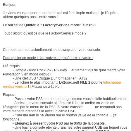
Bonjour,
Je viens vous proposer un tutoriel qui est fort simple mais qui, je l'éspére,
aidera quelques uns d'entre vous !
Le but est de
Quitter le " Factory/Service mode" sur PS3
Tout d'abord qu'est ce que le Factory/Service mode ?
Ce mode permet, actuellement, de downgrader votre console.
Pour quitter ce mode il faut suivre la procédure suivante :
Pré-requis :
- Dongle / iPod RockBox / PS3Key ... autrement dis de quoi mettre votre
Playstation 3 en mode debug !
- Une clef USB / Disque Dur formatter en FAT32
- Le fichier le plus important :
Lv2diag.self FILE 2
pour le
télécharger
rendez-vous ici
! [
Fichier de 245 Ko
]
Etapes :
- Passez votre PS3 en mode debug, comme vous le faite habituellement.
- Après que votre console ai démarré il faut le mettre en veille en
l'étaignant par le menu de la PS3. Si votre console ne reconnait pas
votre manette branchez la avec un cable USB.
-
Pour ma part je l'ai éteind par le bouton veille de la console ... ça
fonctionne !
-
Eteignez à present votre PS3 par le XMB de la console.
- Une fois la console éteinte branchez votre support USB sur lequel vous