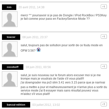
nxs
20 avril 2011, 14:38
merci ^^ poursavoir si je pas de Dongle / iPod RockBox / PS3Key
je fait comme pour pass en Factory/Service Mode ??
lowzer
08 juin 2011, 23:37
salut, toujours pas de sollution pour sortir de ce foutu mode en
OFW 3.56?
cocoboff
18 juin 2011, 00:56
salut, je suis nouveau sur le forum alors excuser moi si je me
trompe mais je voudrais de l'aide s'il vous plait!!!
j'ai downgrader ma ps3 slim 3.41 vers 3.15 parce que je narrivai
pas a mettre a jour et malheureusement je n'arrive plus a sortir du
service mode j'ai tt essayer mais sans résultat pouvez vous
m'aidez s'il vous plait!!
banzai-edition
03 juillet 2012, 13:02