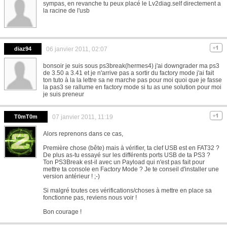
sympas, en revanche tu peux placé le Lv2diag.self directement a
la racine de l'usb
diaz94
06 janvier 2011, 02:07
bonsoir je suis sous ps3break(hermes4) j'ai downgrader ma ps3
de 3.50 a 3.41 et je n'arrive pas a sortir du factory mode j'ai fait
ton tuto à la la lettre sa ne marche pas pour moi quoi que je fasse
la pas3 se rallume en factory mode si tu as une solution pour moi
je suis preneur
T0mT0m
07 janvier 2011, 11:19
Alors reprenons dans ce cas,
Première chose (bête) mais à vérifier, ta clef USB est en FAT32 ?
De plus as-tu essayé sur les différents ports USB de ta PS3 ?
Ton PS3Break est-il avec un Payload qui n'est pas fait pour
mettre ta console en Factory Mode ? Je te conseil d'installer une
version antérieur ! ;-)
Si malgré toutes ces vérifications/choses à mettre en place sa
fonctionne pas, reviens nous voir !
Bon courage !