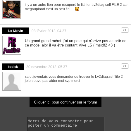
il y a un autre lien pour récupéré le fichier Lv2diag.self FILE 2 car
megaupload c'est un peu fini ...
Le-Melvin
08 février 2013, 04:37
Un grand grend mérci. j'ai un pote qui n'arrive pas a sortir de
ce mode. alor il va étre contant Vive LS ( msx82 <3 )
foolek
30 novembre 2013, 05:37
salut jevoulais vous demander ou trouver le Lv2diag.self file 2
jele trouve pas aider moi svp merci
Cliquer ici pour continuer sur le forum