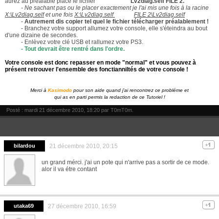
aurez au préalable placé le fichier
Lv2diag.self FILE 2.
- Ne sachant pas ou le placer exactement je l'ai mis une fois à la racine
X:\Lv2diag.self
et une fois
X:\
Lv2diag.self
FILE 2\Lv2diag.self
-
Autrement dis copier tel quel le fichier télécharger préalablement !
- Branchez votre support allumez votre console, elle s'éteindra au bout
d'une dizaine de secondes.
- Enlèvez votre clé USB et rallumez votre PS3.
-
Tout devrait être rentré dans l'ordre.
Votre console est donc repasser en mode "normal" et vous pouvez à
présent retrouver l'ensemble des fonctianniltés de votre console !
Merci à
Kasimodo
pour son aide quand j'ai rencontrez ce probléme et
qui as en parti permis la redaction de ce Tutoriel !
Posté : mardi 21 décembre 2010, 18:20 par
T0mT0m
.
bilardou
21 décembre 2010, 20:15
un grand mérci. j'ai un pote qui n'arrive pas a sortir de ce mode.
alor il va étre contant
utaka69
27 décembre 2010, 16:59