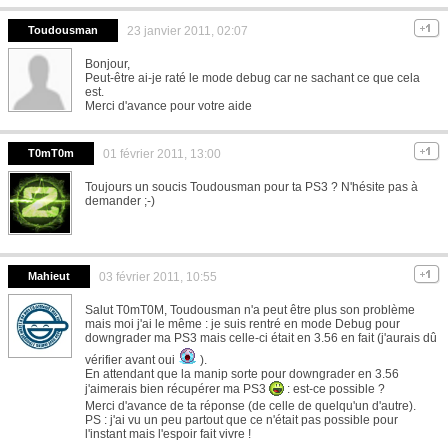
Toudousman
23 janvier 2011, 02:07
Bonjour,
Peut-être ai-je raté le mode debug car ne sachant ce que cela
est.
Merci d'avance pour votre aide
T0mT0m
01 février 2011, 13:00
Toujours un soucis Toudousman pour ta PS3 ? N'hésite pas à
demander ;-)
Mahieut
03 février 2011, 10:55
Salut T0mT0M, Toudousman n'a peut être plus son problème
mais moi j'ai le même : je suis rentré en mode Debug pour
downgrader ma PS3 mais celle-ci était en 3.56 en fait (j'aurais dû
vérifier avant oui
).
En attendant que la manip sorte pour downgrader en 3.56
j'aimerais bien récupérer ma PS3
: est-ce possible ?
Merci d'avance de ta réponse (de celle de quelqu'un d'autre).
PS : j'ai vu un peu partout que ce n'était pas possible pour
l'instant mais l'espoir fait vivre !