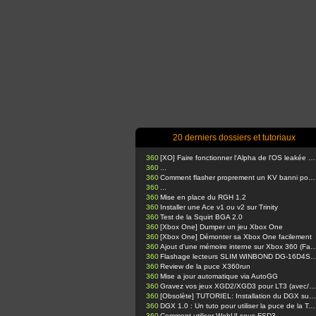
20 derniers dossiers et tutoriaux
360
[XO] Faire fonctionner l'Alpha de l'OS leakée sur Xbox One
360
...
360
Comment flasher proprement un KV banni pour votre console glitchée avec J-Runner
360
...
360
Mise en place du RGH 1.2
360
Installer une Ace v1 ou v2 sur Trinity
360
Test de la Squirt BGA 2.0
360
[Xbox One] Dumper un jeu Xbox One
360
[Xbox One] Démonter sa Xbox One facilement
360
Ajout d'une mémoire interne sur Xbox 360
360
Flashage lecteurs SLIM WINBOND DG-16D4S via Kamikaze Template & USB Pro. (Expliquations pr
360
Review de la puce X360run
360
Mise a jour automatique via AutoGG
360
Gravez vos jeux XGD2/XGD3 pour LT3 (avec/sans BurnerMax PT)
360
[Obsolète] TUTORIEL: Installation du DGX sur Trinity !!
360
DGX 1.0 : Un tuto pour utiliser la puce de la Team Xecuter
360
Comment utiliser WebUI sous FSD3