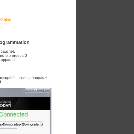
v2.html
.html
l
programmation
a gauche).
ns le prérequis 2
 apparaitre.
récupéré dans le prérequis 4
 :