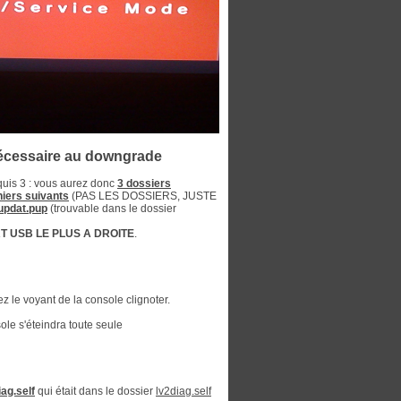
 nécessaire au downgrade
quis 3 : vous aurez donc
3 dossiers
hiers suivants
(PAS LES DOSSIERS, JUSTE
pdat.pup
(trouvable dans le dossier
T USB LE PLUS A DROITE
.
z le voyant de la console clignoter.
sole s'éteindra toute seule
ag.self
qui était dans le dossier
lv2diag.self