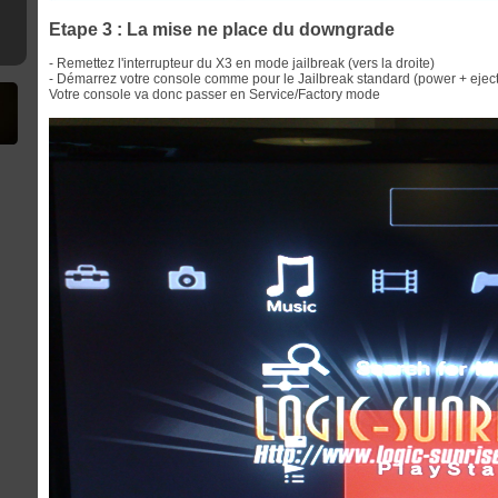
Etape 3 : La mise ne place du downgrade
- Remettez l'interrupteur du X3 en mode jailbreak (vers la droite)
- Démarrez votre console comme pour le Jailbreak standard (power + eject
Votre console va donc passer en Service/Factory mode