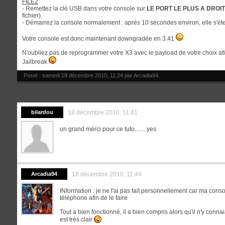
FILE2
- Remettez la clé USB dans votre console sur
LE PORT LE PLUS A DROI
fichier).
- Démarrez la console normalement : après 10 secondes environ, elle s'ét
Votre console est donc maintenant downgradée en 3.41
N'oubliez pas de reprogrammer votre X3 avec le payload de votre choix af
Jailbreak
Posté : samedi 18 décembre 2010, 11:24 par
Arcadia94
.
bilardou
18 décembre 2010, 11:41
un grand mérci pour ce tuto........yes
Arcadia94
18 décembre 2010, 11:44
INformation : je ne l'ai pas fait personnellement car ma conso
téléphone afin de le faire
Tout a bien fonctionné, il a bien compris alors qu'il n'y conn
est très clair