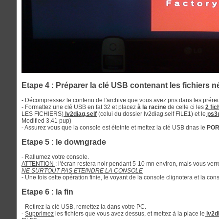
Etape 4 : Préparer la clé USB contenant les fichiers
- Décompressez le contenu de l'archive que vous avez pris dans les prére
- Formattez une clé USB en fat 32 et placez
à la racine
de celle ci les
2 fic
LES FICHIERS)
lv2diag.self
(celui du dossier lv2diag.self FILE1) et le
ps3u
Modified 3.41 pup)
- Assurez vous que la console est éteinte et mettez la clé USB dnas le
POR
Etape 5 : le downgrade
- Rallumez votre console.
ATTENTION
: l'écran restera noir pendant 5-10 mn environ, mais vous verre
NE SURTOUT PAS ETEINDRE LA CONSOLE
- Une fois cette opération finie, le voyant de la console clignotera et la con
Etape 6 : la fin
- Retirez la clé USB, remettez la dans votre PC.
-
Supprimez
les fichiers que vous avez dessus, et mettez à la place le
lv2di