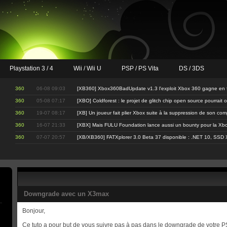
Playstation 3 / 4
Wii / Wii U
PSP / PS Vita
DS / 3DS
360
06-08 09:03
[XB360] Xbox360BadUpdate v1.3 l'exploit Xbox 360 gagne en fi
360
05-08 07:17
[XBO] Coldforest : le projet de glitch chip open source pourrait 
360
19-07 08:17
[XB] Un joueur fait plier Xbox suite à la suppression de son co
360
16-07 21:33
[XBX] Mais FULU Foundation lance aussi un bounty pour la Xbo
360
07-07 20:57
[XB/XB360] FATXplorer 3.0 Beta 37 disponible : .NET 10, SSD 
Downgrade avec un X3max
Bonjour,
Ce tuto a pour but de vous suivre pas à pas dans le downgrade de votre