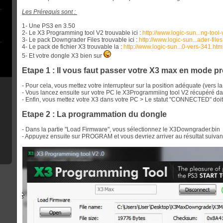
Les Prérequis sont :
1- Une PS3 en 3.50
2- Le X3 Programming tool V2 trouvable ici :
http://www.logic-sun...ng-tool-
3- Le pack Downgrader Files trouvable ici :
http://www.logic-sun...ader-files
4- Le pack de fichier X3 trouvable la :
http://www.logic-sun...0-vers-341.htm
5- Et votre dongle X3 bien sur
Etape 1 : Il vous faut passer votre X3 max en mode 
- Pour cela, vous mettez votre interrupteur sur la position adéquate (vers l
- Vous lancez ensuite sur votre PC le X3Programmiing tool V2 récupéré da
- Enfin, vous mettez votre X3 dans votre PC > Le statut "CONNECTED" doit
Etape 2 : La programmation du dongle
- Dans la partie "Load Firmware", vous sélectionnez le X3Downgrader.bin 
- Appuyez ensuite sur PROGRAM et vous devriez arriver au résultat suivant