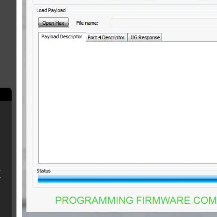
 (Fat/Slim)
écises pour débutants).