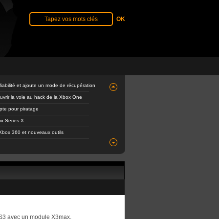
abilité et ajoute un mode de récupération
ouvrir la voie au hack de la Xbox One
mpte pour piratage
x Series X
Xbox 360 et nouveaux outils
 PS3 avec un module X3max.