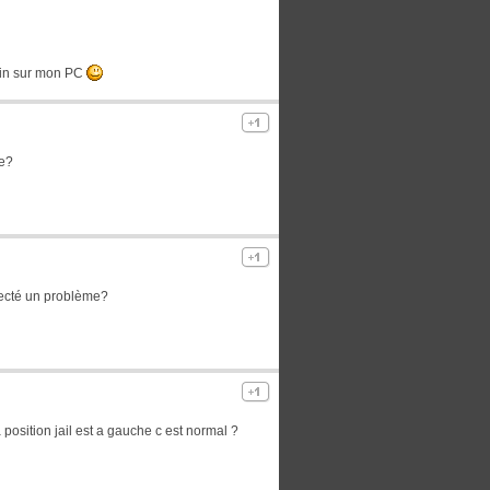
main sur mon PC
de?
etecté un problème?
position jail est a gauche c est normal ?