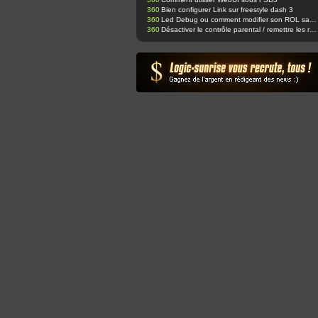
360
Bien configurer Link sur freestyle dash 3
360
Led Debug ou comment modifier son ROL sans ajouter de led supplémentaire ;-)
360
Désactiver le contrôle parental / remettre les réglages d'usine.