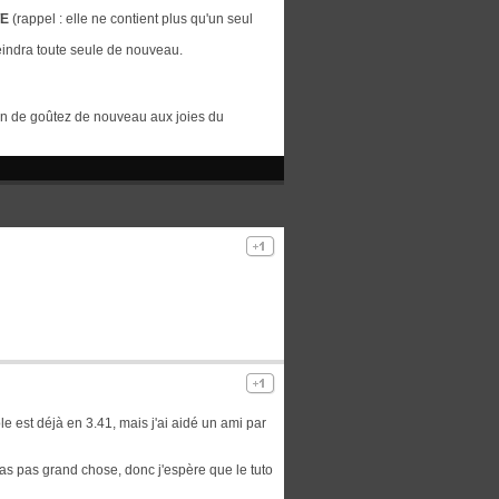
TE
(rappel : elle ne contient plus qu'un seul
eindra toute seule de nouveau.
in de goûtez de nouveau aux joies du
le est déjà en 3.41, mais j'ai aidé un ami par
aias pas grand chose, donc j'espère que le tuto