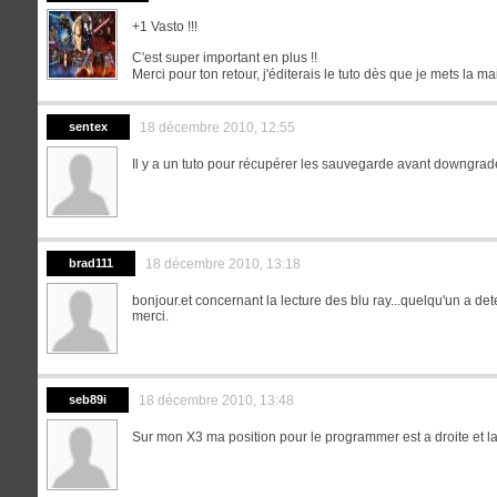
+1 Vasto !!!
C'est super important en plus !!
Merci pour ton retour, j'éditerais le tuto dès que je mets la 
sentex
18 décembre 2010, 12:55
Il y a un tuto pour récupérer les sauvegarde avant downgra
brad111
18 décembre 2010, 13:18
bonjour.et concernant la lecture des blu ray...quelqu'un a d
merci.
seb89i
18 décembre 2010, 13:48
Sur mon X3 ma position pour le programmer est a droite et la 