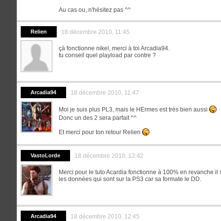
Au cas ou, n'hésitez pas ^^
Relien
18 décembre 2010, 11:45
çà fonctionne nikel, merci à toi Arcadia94.
tu conseil quel playload par contre ?
Arcadia94
18 décembre 2010, 11:47
Moi je suis plus PL3, mais le HErmes est très bien aussi
Donc un des 2 sera parfait ^^
Et merci pour ton retour Relien
VastoLorde
18 décembre 2010, 12:42
Merci pour le tuto Acardia fonctionne à 100% en revanche il 
les données qui sont sur la PS3 car sa formate le DD.
Arcadia94
18 décembre 2010, 12:45