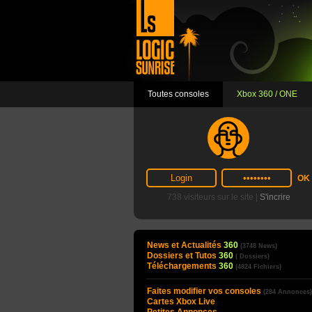
Toutes consoles
Xbox 360 / ONE
738 visiteurs sur le site |
S'incrire
News et Actualités
360
(3748 News)
Dossiers et Tutos
360
( Dossiers)
Téléchargements
360
(4824 Fichiers)
Faites modifier vos consoles
(284 Annonces)
Cartes Xbox Live