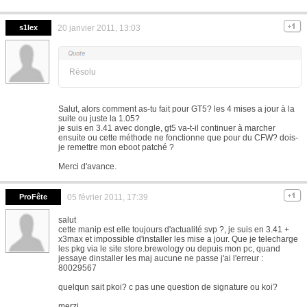
s1lex
20 janvier 2011, 13:03
Résolu
Salut, alors comment as-tu fait pour GT5? les 4 mises a jour à la
suite ou juste la 1.05?
je suis en 3.41 avec dongle, gt5 va-t-il continuer à marcher
ensuite ou cette méthode ne fonctionne que pour du CFW? dois-
je remettre mon eboot patché ?
Merci d'avance.
ProFête
05 février 2011, 17:39
salut
cette manip est elle toujours d'actualité svp ?, je suis en 3.41 +
x3max et impossible d'installer les mise a jour. Que je telecharge
les pkg via le site store.brewology ou depuis mon pc, quand
jessaye dinstaller les maj aucune ne passe j'ai l'erreur :
80029567
quelqun sait pkoi? c pas une question de signature ou koi?
merzi