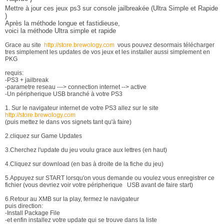
Mettre à jour ces jeux ps3 sur console jailbreakée (Ultra Simple et Rapide
)
Après la méthode longue et fastidieuse,
voici la méthode Ultra simple et rapide
Grace au site
http://store.brewology.com
vous pouvez desormais télécharger
tres simplement les updates de vos jeux et les installer aussi simplement en
PKG
requis:
-PS3 + jailbreak
-parametre reseau ---> connection internet --> active
-Un péripherique USB branché à votre PS3
1. Sur le navigateur internet de votre PS3 allez sur le site
http://store.brewology.com
(puis mettez le dans vos signets tant qu'à faire)
2.cliquez sur Game Updates
3.Cherchez l'update du jeu voulu grace aux lettres (en haut)
4.Cliquez sur download (en bas à droite de la fiche du jeu)
5.Appuyez sur START lorsqu'on vous demande ou voulez vous enregistrer ce
fichier (vous devriez voir votre péripherique USB avant de faire start)
6.Retour au XMB sur la play, fermez le navigateur
puis direction:
-Install Package File
-et enfin installez votre update qui se trouve dans la liste