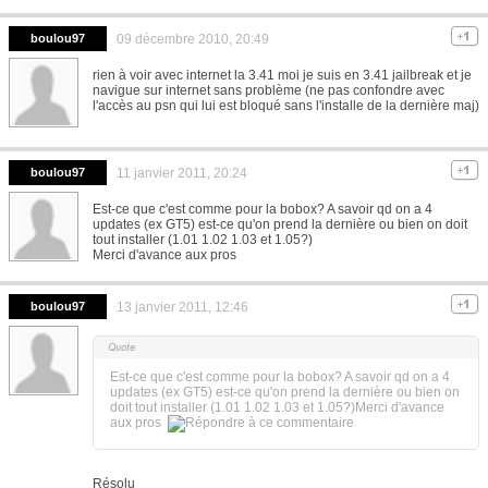
boulou97
09 décembre 2010, 20:49
rien à voir avec internet la 3.41 moi je suis en 3.41 jailbreak et je
navigue sur internet sans problème (ne pas confondre avec
l'accès au psn qui lui est bloqué sans l'installe de la dernière maj)
boulou97
11 janvier 2011, 20:24
Est-ce que c'est comme pour la bobox? A savoir qd on a 4
updates (ex GT5) est-ce qu'on prend la dernière ou bien on doit
tout installer (1.01 1.02 1.03 et 1.05?)
Merci d'avance aux pros
boulou97
13 janvier 2011, 12:46
Est-ce que c'est comme pour la bobox? A savoir qd on a 4
updates (ex GT5) est-ce qu'on prend la dernière ou bien on
doit tout installer (1.01 1.02 1.03 et 1.05?)Merci d'avance
aux pros
Résolu