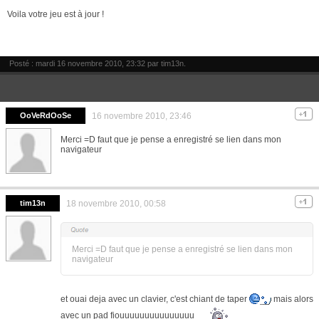
Voila votre jeu est à jour !
Posté : mardi 16 novembre 2010, 23:32 par
tim13n
.
OoVeRdOoSe
16 novembre 2010, 23:46
Merci =D faut que je pense a enregistré se lien dans mon
navigateur
tim13n
18 novembre 2010, 00:58
Merci =D faut que je pense a enregistré se lien dans mon
navigateur
et ouai deja avec un clavier, c'est chiant de taper
mais alors
avec un pad fiouuuuuuuuuuuuuuu