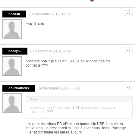
need40
23 novembre 2010, 19:52
trop THX la
pacey59
07 décembre 2010, 23:42
obsolete non ? je suis en 3.41, je peux donc pas me
connecter???
doudoubens
09 décembre 2010, 03:23
obsolete non ? je suis en 3.41, je peux donc pas me
connecter???
il te reste ton vieux PC =D et une bonne clé USB formaté en
fat32!! ensuite c'est pareil ta juste à aller dans "nstall Package
File" et d'installer tes mises à jour!!