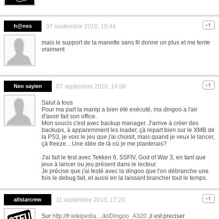
h@nes
07 septembre 2010, 10:44
mais le support de la manette sans fil donne un plus et me tente
vraiment
Neo sayien
07 septembre 2010, 14:06
Salut à tous
Pour ma part la manip a bien été exécuté, ma dingoo a l'air
d'avoir fait son office.
Mon soucis c'est avec backup manager. J'arrive à créer des
backups, à apparemment les loader, çà repart bien sur le XMB de
la PS3, je vois le jeu que j'ai choisit, mais quand je veux le lancer,
çà freeze... Une idée de là où je me planterais?
J'ai fait le test avec Tekken 6, SSFIV, God of War 3, en tant que
jeux à lancer ou jeu présent dans le lecteur.
Je précise que j'ai testé avec la dingoo que l'on débranche une
fois le debug fait, et aussi en la laissant brancher tout le temps.
allstarcrew
11 septembre 2010, 17:20
Sur
http://fr.wikipedia....iki/Dingoo_A320
,il est preciser