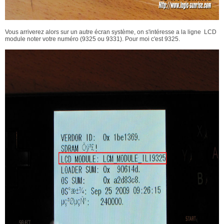
Vous arriverez alors sur un autre écran système, on s'intéresse a la ligne LCD
module noter votre numéro (9325 ou 9331). Pour moi c'est 9325.