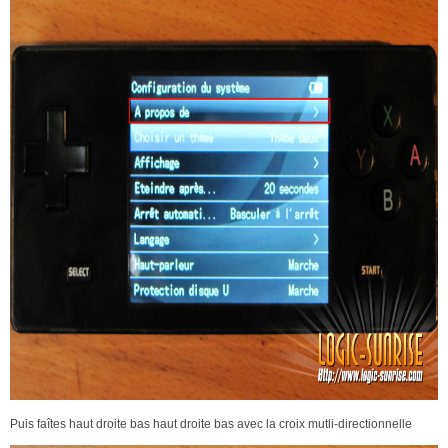
Puis faîtes haut droite bas haut droite bas avec la croix mutli-directionnelle