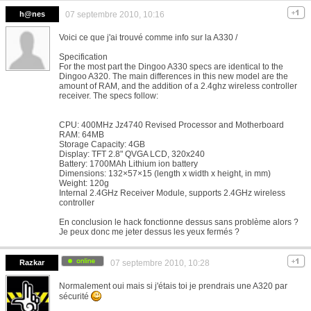
h@nes
07 septembre 2010, 10:16
Voici ce que j'ai trouvé comme info sur la A330 /
Specification
For the most part the Dingoo A330 specs are identical to the
Dingoo A320. The main differences in this new model are the
amount of RAM, and the addition of a 2.4ghz wireless controller
receiver. The specs follow:
CPU: 400MHz Jz4740 Revised Processor and Motherboard
RAM: 64MB
Storage Capacity: 4GB
Display: TFT 2.8" QVGA LCD, 320x240
Battery: 1700MAh Lithium ion battery
Dimensions: 132×57×15 (length x width x height, in mm)
Weight: 120g
Internal 2.4GHz Receiver Module, supports 2.4GHz wireless
controller
En conclusion le hack fonctionne dessus sans problème alors ?
Je peux donc me jeter dessus les yeux fermés ?
Razkar
07 septembre 2010, 10:28
Normalement oui mais si j'étais toi je prendrais une A320 par
sécurité