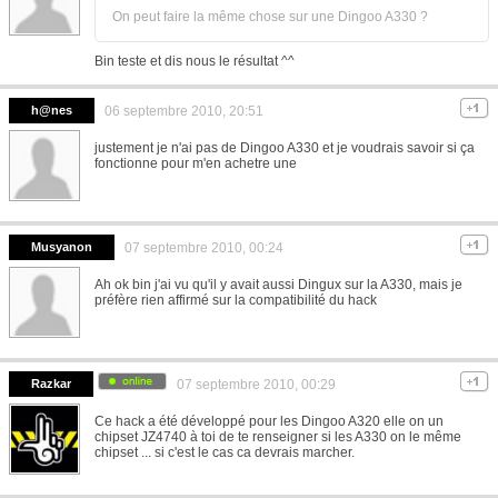
On peut faire la même chose sur une Dingoo A330 ?
Bin teste et dis nous le résultat ^^
h@nes
06 septembre 2010, 20:51
justement je n'ai pas de Dingoo A330 et je voudrais savoir si ça
fonctionne pour m'en achetre une
Musyanon
07 septembre 2010, 00:24
Ah ok bin j'ai vu qu'il y avait aussi Dingux sur la A330, mais je
préfère rien affirmé sur la compatibilité du hack
Razkar
07 septembre 2010, 00:29
Ce hack a été développé pour les Dingoo A320 elle on un
chipset JZ4740 à toi de te renseigner si les A330 on le même
chipset ... si c'est le cas ca devrais marcher.